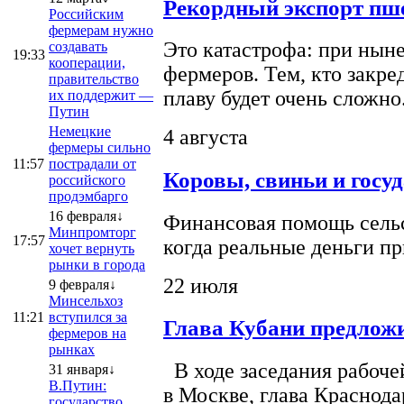
Рекордный экспорт пше
Российским
фермерам нужно
Это катастрофа: при ныне
создавать
19:33
кооперации,
фермеров. Тем, кто закре
правительство
плаву будет очень сложно
их поддержит —
Путин
Немецкие
4 августа
фермеры сильно
11:57
пострадали от
Коровы, свиньи и госу
российского
продэмбарго
16 февраля↓
Финансовая помощь сельс
Минпромторг
17:57
когда реальные деньги п
хочет вернуть
рынки в города
22 июля
9 февраля↓
Минсельхоз
11:21
вступился за
Глава Кубани предложи
фермеров на
рынках
В ходе заседания рабоче
31 января↓
В.Путин:
в Москве, глава Краснод
государство