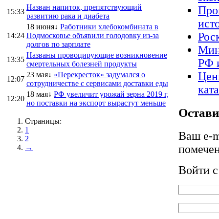
Назван напиток, препятствующий
Про
15:33
развитию рака и диабета
ист
18 июня↓
Работники хлебокомбината в
Рос
14:24
Подмосковье объявили голодовку из-за
долгов по зарплате
Мин
Названы провоцирующие возникновение
13:35
РФ 
смертельных болезней продукты
Цен
23 мая↓
«Перекресток» задумался о
12:07
сотрудничестве с сервисами доставки еды
кат
18 мая↓
РФ увеличит урожай зерна 2019 г,
12:20
но поставки на экспорт вырастут меньше
Остави
Страницы:
1
Ваш e-m
2
помече
→
Войти 