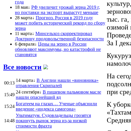
года
культур
18 мая↓
РФ увеличит урожай зерна 2019 г,
зерново
но поставки на экспорт вырастут меньше
28 марта↓
Прогноз. Россия в 2019 году
тыс. га,
может побить исторический рекорд по сбору
озимой 
зерна
11 марта↓
Минсельхоз скорректировал
Проведе
Доктрину продовольственной безопасности
За I де
6 февраля↓
Цены на зерно в России
обновляют максимумы, но катастрофой не
Кукуруз
становятся
намолоч
Все новости
На сего
14 марта↓
В Англии нашли «виновника»
подсолн
00:13
отравления Скрипалей
при сре
24 сентября↓
В пищевом пальмовом масле
15:49
нашли опаснейший яд
К уборк
Богатеем на глазах… Ученые объяснили
15:24
введение «индекса самогона»
«Тахтам
Ультиматум. Судовладельцы грозятся
Средняя
14:48
покинуть рынок зерна из-за низкой
стоимости фрахта