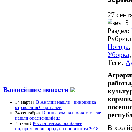
27 сент
Раздел:
Рубрик
Погода
Уборка
Теги:
А
Аграри
работы
Важнейшие новости
культур
кормов.
14 марта↓
В Англии нашли «виновника»
посеяно
отравления Скрипалей
24 сентября↓
В пищевом пальмовом масле
респуб
нашли опаснейший яд
7 июля↓
Росстат назвал наиболее
В хозяй
подорожавшие продукты по итогам 2018