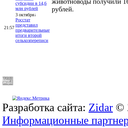
животноводы получили 16
субсидии в 14,6
рублей.
млн рублей
3 октября↓
Росстат
представил
21:57
предварительные
итоги второй
сельхозпереписи
Разработка сайта:
Zidar
© 
Информационные партне