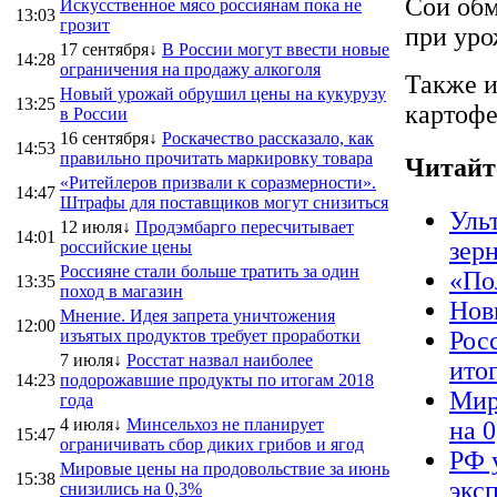
Сои обм
Искусственное мясо россиянам пока не
13:03
грозит
при уро
17 сентября↓
В России могут ввести новые
14:28
ограничения на продажу алкоголя
Также и
Новый урожай обрушил цены на кукурузу
13:25
картофе
в России
16 сентября↓
Роскачество рассказало, как
14:53
правильно прочитать маркировку товара
Читайт
«Ритейлеров призвали к соразмерности».
14:47
Штрафы для поставщиков могут снизиться
Уль
12 июля↓
Продэмбарго пересчитывает
14:01
зер
российские цены
Россияне стали больше тратить за один
«По
13:35
поход в магазин
Нов
Мнение. Идея запрета уничтожения
12:00
изъятых продуктов требует проработки
Рос
7 июля↓
Росстат назвал наиболее
ито
14:23
подорожавшие продукты по итогам 2018
Мир
года
4 июля↓
Минсельхоз не планирует
на 
15:47
ограничивать сбор диких грибов и ягод
РФ 
Мировые цены на продовольствие за июнь
15:38
экс
снизились на 0,3%