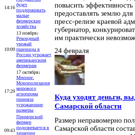
повысить эффективность 
будет
14:16
поддерживать
предоставлять землю для 
малые
пресс-релизе краевой ад
фермерские
хозяйства
губернатор, конкурироват
13 ноября↓
им практически невозможно
Рекордный
урожай
10:09
пшеницы в
24 февраля
России угрожает
американским
фермерам
17 октября↓
Мнение.
Монополизация
мирового
17:29
агропрома
Куда уходят деньги, в
приняла
Самарской области
угрожающие
размеры
Приморский
Размер неправомерно полу
фермер
Самарской области соста
подозревается в
09:43
хищении