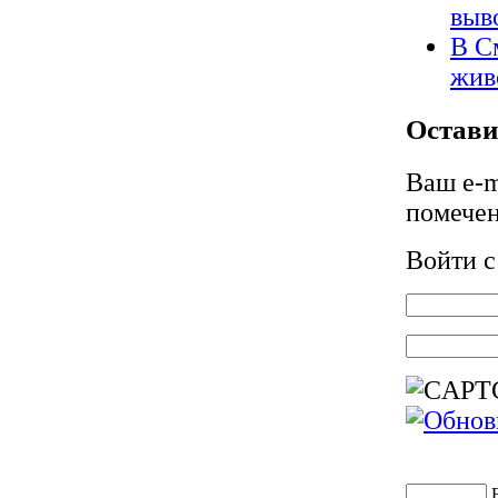
выв
В С
жив
Остави
Ваш e-m
помече
Войти 