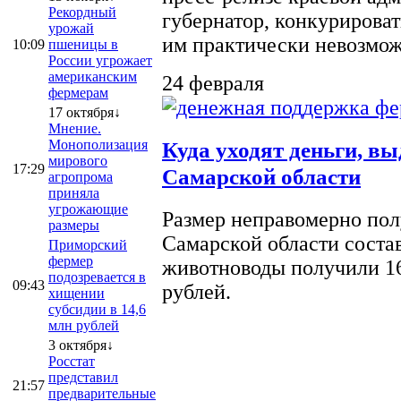
Рекордный
губернатор, конкурироват
урожай
им практически невозможно
10:09
пшеницы в
России угрожает
американским
24 февраля
фермерам
17 октября↓
Мнение.
Монополизация
Куда уходят деньги, в
мирового
17:29
Самарской области
агропрома
приняла
угрожающие
Размер неправомерно полу
размеры
Самарской области соста
Приморский
фермер
животноводы получили 16
подозревается в
09:43
рублей.
хищении
субсидии в 14,6
млн рублей
3 октября↓
Росстат
представил
21:57
предварительные