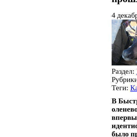
4 декаб
Раздел:
Рубрик
Теги:
К
В Быст
оленев
впервы
иденти
было п