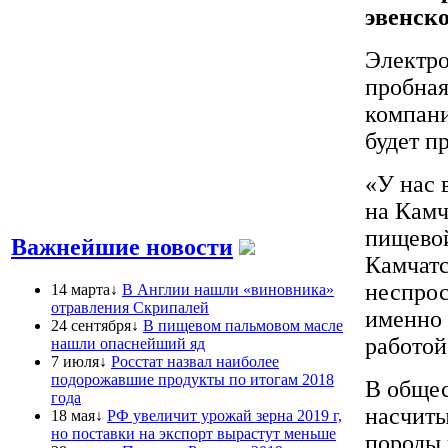
эвенск
Электро
пробная
компани
будет п
«У нас 
на Камч
пищево
Важнейшие новости
Камчатс
неспрос
14 марта↓
В Англии нашли «виновника»
отравления Скрипалей
именно 
24 сентября↓
В пищевом пальмовом масле
работой
нашли опаснейший яд
7 июля↓
Росстат назвал наиболее
подорожавшие продукты по итогам 2018
В общес
года
насчиты
18 мая↓
РФ увеличит урожай зерна 2019 г,
но поставки на экспорт вырастут меньше
породы 