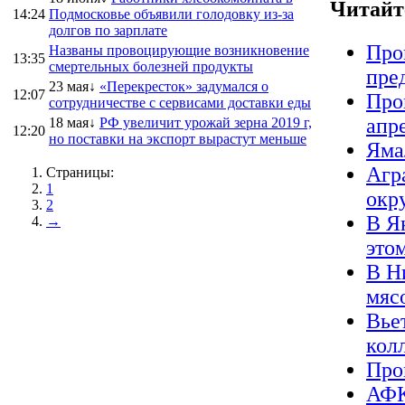
Читайт
14:24
Подмосковье объявили голодовку из-за
долгов по зарплате
Про
Названы провоцирующие возникновение
13:35
смертельных болезней продукты
пре
23 мая↓
«Перекресток» задумался о
12:07
Про
сотрудничестве с сервисами доставки еды
апр
18 мая↓
РФ увеличит урожай зерна 2019 г,
12:20
но поставки на экспорт вырастут меньше
Яма
Агр
Страницы:
1
окр
2
В Я
→
это
В Н
мяс
Вье
кол
Про
АФК