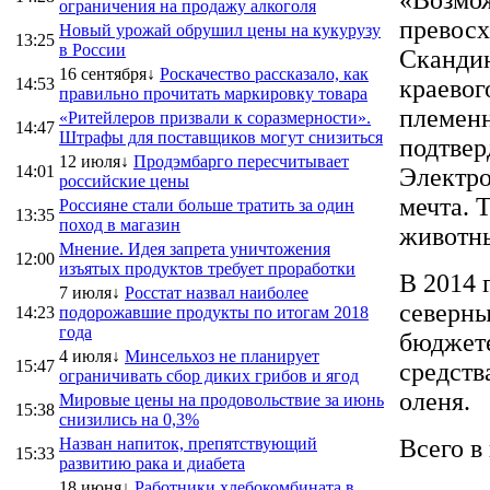
ограничения на продажу алкоголя
превосх
Новый урожай обрушил цены на кукурузу
13:25
в России
Скандин
16 сентября↓
Роскачество рассказало, как
14:53
краевог
правильно прочитать маркировку товара
племенн
«Ритейлеров призвали к соразмерности».
14:47
Штрафы для поставщиков могут снизиться
подтвер
12 июля↓
Продэмбарго пересчитывает
14:01
Электро
российские цены
мечта. 
Россияне стали больше тратить за один
13:35
поход в магазин
животн
Мнение. Идея запрета уничтожения
12:00
изъятых продуктов требует проработки
В 2014 
7 июля↓
Росстат назвал наиболее
северны
14:23
подорожавшие продукты по итогам 2018
года
бюджете
4 июля↓
Минсельхоз не планирует
15:47
средств
ограничивать сбор диких грибов и ягод
оленя.
Мировые цены на продовольствие за июнь
15:38
снизились на 0,3%
Назван напиток, препятствующий
Всего в
15:33
развитию рака и диабета
18 июня↓
Работники хлебокомбината в