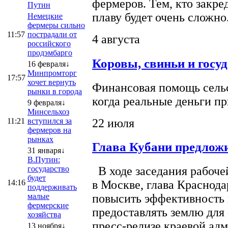
фермеров. Тем, кто закре
Путин
плаву будет очень сложно
Немецкие
фермеры сильно
11:57
пострадали от
4 августа
российского
продэмбарго
Коровы, свиньи и госу
16 февраля↓
Минпромторг
17:57
хочет вернуть
Финансовая помощь сельс
рынки в города
когда реальные деньги п
9 февраля↓
Минсельхоз
22 июля
11:21
вступился за
фермеров на
рынках
Глава Кубани предложи
31 января↓
В.Путин:
государство
В ходе заседания рабоче
будет
14:16
в Москве, глава Краснод
поддерживать
малые
повысить эффективность 
фермерские
предоставлять землю для 
хозяйства
пресс-релизе краевой ад
13 ноября↓