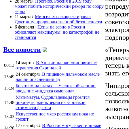
28 марта↓
Прогноз. Россия в 2019 году
репроду
может побить исторический рекорд по сбору
зерна
возроди
11 марта↓
Минсельхоз скорректировал
советск
Доктрину продовольственной безопасности
6 февраля↓
Цены на зерно в России
электро
обновляют максимумы, но катастрофой не
подспор
становятся
Все новости
«Теперь
директ
14 марта↓
В Англии нашли «виновника»
теперь 
00:13
отравления Скрипалей
знать е
24 сентября↓
В пищевом пальмовом масле
15:49
нашли опаснейший яд
Чипиро
Богатеем на глазах… Ученые объяснили
15:24
введение «индекса самогона»
сельско
Ультиматум. Судовладельцы грозятся
позволя
14:48
покинуть рынок зерна из-за низкой
стоимости фрахта
животно
Искусственное мясо россиянам пока не
выстраи
13:03
грозит
17 сентября↓
В России могут ввести новые
«Возмож
14:28