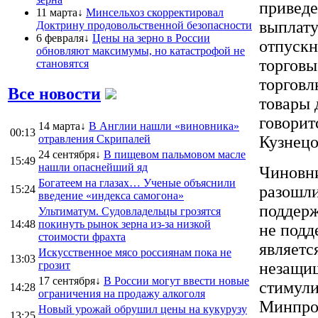
приведе
11 марта↓
Минсельхоз скорректировал
выплату
Доктрину продовольственной безопасности
6 февраля↓
Цены на зерно в России
отпускн
обновляют максимумы, но катастрофой не
торговы
становятся
торговл
Все новости
товары 
говорит
14 марта↓
В Англии нашли «виновника»
00:13
отравления Скрипалей
Кузнецо
24 сентября↓
В пищевом пальмовом масле
15:49
нашли опаснейший яд
Чиновни
Богатеем на глазах… Ученые объяснили
разошли
15:24
введение «индекса самогона»
поддерж
Ультиматум. Судовладельцы грозятся
14:48
покинуть рынок зерна из-за низкой
не подд
стоимости фрахта
являетс
Искусственное мясо россиянам пока не
13:03
грозит
незащищ
17 сентября↓
В России могут ввести новые
стимули
14:28
ограничения на продажу алкоголя
Минпром
Новый урожай обрушил цены на кукурузу
13:25