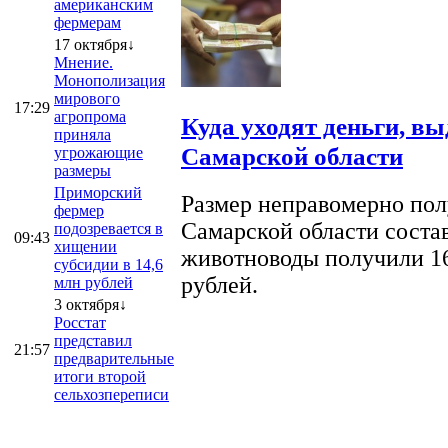
американским
фермерам
17 октября↓
Мнение.
Монополизация
мирового
17:29
агропрома
Куда уходят деньги, в
приняла
Самарской области
угрожающие
размеры
Приморский
Размер неправомерно полу
фермер
Самарской области соста
подозревается в
09:43
хищении
животноводы получили 16
субсидии в 14,6
рублей.
млн рублей
3 октября↓
Росстат
представил
21:57
предварительные
итоги второй
сельхозпереписи