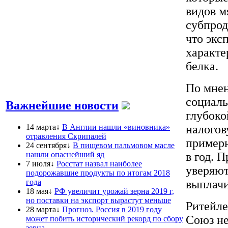
видов м
субпрод
что экс
характе
белка.
По мнен
социаль
Важнейшие новости
глубоко
14 марта↓
В Англии нашли «виновника»
налогов
отравления Скрипалей
примерн
24 сентября↓
В пищевом пальмовом масле
нашли опаснейший яд
в год. 
7 июля↓
Росстат назвал наиболее
уверяют
подорожавшие продукты по итогам 2018
года
выплачи
18 мая↓
РФ увеличит урожай зерна 2019 г,
но поставки на экспорт вырастут меньше
Ритейле
28 марта↓
Прогноз. Россия в 2019 году
Союз не
может побить исторический рекорд по сбору
зерна