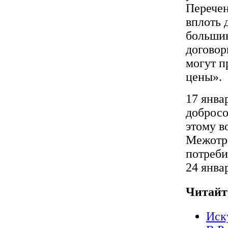
Перечен
вплоть 
больши
договор
могут п
цены».
17 янва
добросо
этому в
Межотра
потреби
24 янва
Читайт
Иск