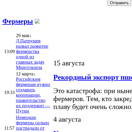
Фермеры
29 мая↓
Д.Патрушев
назвал развитие
13:09
фермерства
одной из
15 августа
главных задач
Минсельхоза
12 марта↓
Рекордный экспорт пше
Российским
фермерам нужно
Это катастрофа: при ныне
создавать
19:33
кооперации,
фермеров. Тем, кто закре
правительство
плаву будет очень сложно
их поддержит —
Путин
Немецкие
4 августа
фермеры сильно
11:57
пострадали от