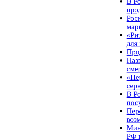
В Р
про
Рос
мар
«Ри
для
Про
Наз
сме
«Пе
сер
В Р
пос
Пер
воз
Мин
РФ 