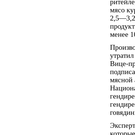
ритейле
мясо ку
2,5—3,2
продукт
менее 1
Произво
утратил
Вице-п
подписа
мясной 
Национа
гендире
гендире
говядин
Эксперт
которые