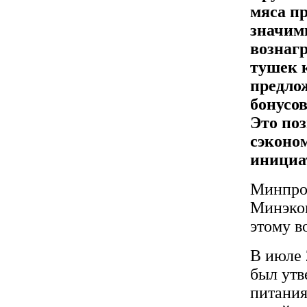
мяса п
значим
вознагр
тушек 
предлож
бонусов
Это по
сэконо
инициа
Минпром
Минэкон
этому в
В июле 
был утв
питания