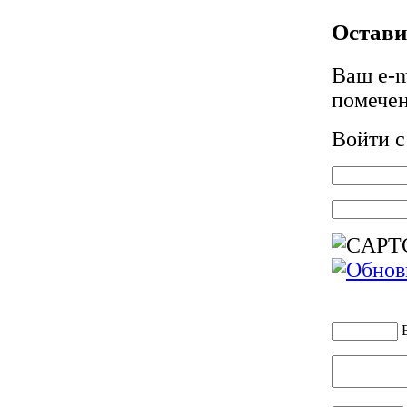
Остави
Ваш e-m
помече
Войти 