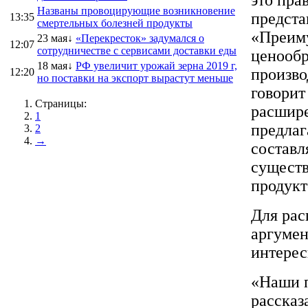
Названы провоцирующие возникновение
предста
13:35
смертельных болезней продукты
«Преиму
23 мая↓
«Перекресток» задумался о
12:07
сотрудничестве с сервисами доставки еды
ценообр
18 мая↓
РФ увеличит урожай зерна 2019 г,
произво
12:20
но поставки на экспорт вырастут меньше
говорит
Страницы:
расшире
1
предлаг
2
→
составл
существ
продукт
Для рас
аргумен
интерес
«Наши п
рассказ