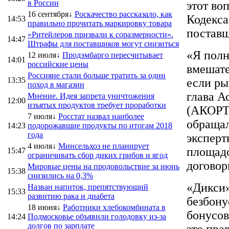
в России
этот во
16 сентября↓
Роскачество рассказало, как
Кодекса
14:53
правильно прочитать маркировку товара
поставщ
«Ритейлеров призвали к соразмерности».
14:47
Штрафы для поставщиков могут снизиться
«Я пол
12 июля↓
Продэмбарго пересчитывает
14:01
российские цены
вмешате
Россияне стали больше тратить за один
13:35
если ры
поход в магазин
глава А
Мнение. Идея запрета уничтожения
12:00
изъятых продуктов требует проработки
(АКОРТ)
7 июля↓
Росстат назвал наиболее
обращал
14:23
подорожавшие продукты по итогам 2018
года
эксперт
4 июля↓
Минсельхоз не планирует
площадо
15:47
ограничивать сбор диких грибов и ягод
договор
Мировые цены на продовольствие за июнь
15:38
снизились на 0,3%
«Дикси»
Назван напиток, препятствующий
15:33
развитию рака и диабета
безбону
18 июня↓
Работники хлебокомбината в
бонусов
14:24
Подмосковье объявили голодовку из-за
долгов по зарплате
это пра