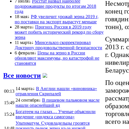
7 июля↓
Росстат назвал наиболее
Несмотр
подорожавшие продукты по итогам 2018
конец г
года
18 мая↓
РФ увеличит урожай зерна 2019 г,
говядин
но поставки на экспорт вырастут меньше
тонн), 
28 марта↓
Прогноз. Россия в 2019 году
может побить исторический рекорд по сбору
зерна
Суммарн
11 марта↓
Минсельхоз скорректировал
2013 г.
Доктрину продовольственной безопасности
6 февраля↓
Цены на зерно в России
г. Одна
обновляют максимумы, но катастрофой не
нивелир
становятся
Беларусь
Все новости
По оце
14 марта↓
В Англии нашли «виновника»
заморож
00:13
отравления Скрипалей
рассмат
24 сентября↓
В пищевом пальмовом масле
15:49
образом
нашли опаснейший яд
Богатеем на глазах… Ученые объяснили
торговл
15:24
введение «индекса самогона»
всего н
Ультиматум. Судовладельцы грозятся
14:48
покинуть рынок зерна из-за низкой