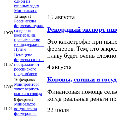
одной из
главных задач
Минсельхоза
15 августа
12 марта↓
Российским
фермерам нужно
Рекордный экспорт пше
создавать
19:33
кооперации,
правительство
Это катастрофа: при ныне
их поддержит —
фермеров. Тем, кто закре
Путин
плаву будет очень сложно
Немецкие
фермеры сильно
11:57
пострадали от
4 августа
российского
продэмбарго
Коровы, свиньи и госу
16 февраля↓
Минпромторг
17:57
хочет вернуть
Финансовая помощь сельс
рынки в города
когда реальные деньги п
9 февраля↓
Минсельхоз
22 июля
11:21
вступился за
фермеров на