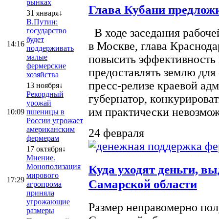
рынках
Глава Кубани предложи
31 января↓
В.Путин:
государство
В ходе заседания рабоче
будет
14:16
в Москве, глава Краснод
поддерживать
малые
повысить эффективность 
фермерские
предоставлять землю для 
хозяйства
пресс-релизе краевой ад
13 ноября↓
Рекордный
губернатор, конкурироват
урожай
им практически невозможно
10:09
пшеницы в
России угрожает
американским
24 февраля
фермерам
17 октября↓
Мнение.
Монополизация
Куда уходят деньги, в
мирового
17:29
Самарской области
агропрома
приняла
угрожающие
Размер неправомерно полу
размеры