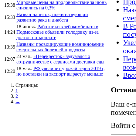
Про
Мировые цены на продовольствие за июнь
15:38
снизились на 0,3%
Наз
Назван напиток, препятствующий
сме
15:33
развитию рака и диабета
В Р
18 июня↓
Работники хлебокомбината в
14:24
Подмосковье объявили голодовку из-за
пос
долгов по зарплате
Уве
Названы провоцирующие возникновение
13:35
ока
смертельных болезней продукты
23 мая↓
«Перекресток» задумался о
Пер
12:07
сотрудничестве с сервисами доставки еды
воз
18 мая↓
РФ увеличит урожай зерна 2019 г,
12:20
но поставки на экспорт вырастут меньше
Вво
Страницы:
Остави
1
2
→
Ваш e-m
помече
Войти 