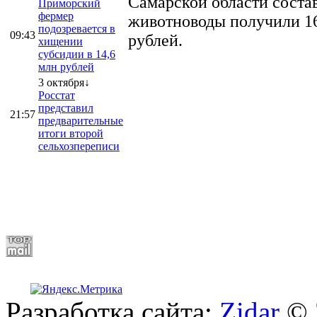
Самарской области соста
Приморский
фермер
животноводы получили 16
подозревается в
09:43
рублей.
хищении
субсидии в 14,6
млн рублей
3 октября↓
Росстат
представил
21:57
предварительные
итоги второй
сельхозпереписи
Разработка сайта:
Zidar
© 