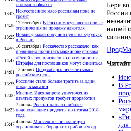
Беря во
стоимости фрахта
Искусственное мясо россиянам пока не
России 
13:03
грозит
незначи
17 сентября↓
В России могут ввести новые
14:28
нашей с
ограничения на продажу алкоголя
Новый урожай обрушил цены на кукурузу
свинину
13:25
в России
16 сентября↓
Роскачество рассказало, как
ПродMa
14:53
правильно прочитать маркировку товара
«Ритейлеров призвали к соразмерности».
14:47
Читайт
Штрафы для поставщиков могут снизиться
12 июля↓
Продэмбарго пересчитывает
14:01
российские цены
Иск
Россияне стали больше тратить за один
13:35
В Р
поход в магазин
про
Мнение. Идея запрета уничтожения
12:00
изъятых продуктов требует проработки
Рос
7 июля↓
Росстат назвал наиболее
мар
14:23
подорожавшие продукты по итогам 2018
года
«Ри
4 июля↓
Минсельхоз не планирует
для
15:47
ограничивать сбор диких грибов и ягод