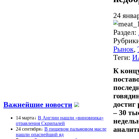
24 янва
Раздел:
Рубрик
Рынок
,
Теги:
И
К концу
поставо
послед
говядин
достиг 
Важнейшие новости
– 30 ты
14 марта↓
В Англии нашли «виновника»
недельн
отравления Скрипалей
анали
24 сентября↓
В пищевом пальмовом масле
нашли опаснейший яд