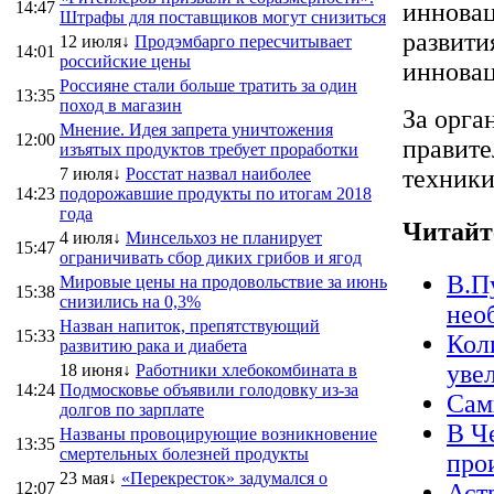
14:47
инновац
Штрафы для поставщиков могут снизиться
развити
12 июля↓
Продэмбарго пересчитывает
14:01
российские цены
инновац
Россияне стали больше тратить за один
13:35
поход в магазин
За орга
Мнение. Идея запрета уничтожения
12:00
правите
изъятых продуктов требует проработки
7 июля↓
Росстат назвал наиболее
техники
14:23
подорожавшие продукты по итогам 2018
года
Читайт
4 июля↓
Минсельхоз не планирует
15:47
ограничивать сбор диких грибов и ягод
В.П
Мировые цены на продовольствие за июнь
15:38
снизились на 0,3%
нео
Назван напиток, препятствующий
15:33
Кол
развитию рака и диабета
уве
18 июня↓
Работники хлебокомбината в
14:24
Подмосковье объявили голодовку из-за
Сам
долгов по зарплате
В Ч
Названы провоцирующие возникновение
13:35
смертельных болезней продукты
про
23 мая↓
«Перекресток» задумался о
12:07
Аст