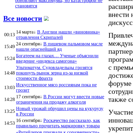
обновляют максимумы, но катастрофой не
расшири
становятся
внести 
Все новости
дискус
14 марта↓
В Англии нашли «виновника»
Привлеч
00:13
отравления Скрипалей
междуна
24 сентября↓
В пищевом пальмовом масле
15:49
нашли опаснейший яд
партнер
Богатеем на глазах… Ученые объяснили
програм
15:24
введение «индекса самогона»
с премь
Ультиматум. Судовладельцы грозятся
14:48
покинуть рынок зерна из-за низкой
достиже
стоимости фрахта
форуме 
Искусственное мясо россиянам пока не
13:03
грозит
сотрудн
17 сентября↓
В России могут ввести новые
также с
14:28
ограничения на продажу алкоголя
Новый урожай обрушил цены на кукурузу
Участие
13:25
в России
инновац
16 сентября↓
Роскачество рассказало, как
14:53
правильно прочитать маркировку товара
укрепит
«Ритейлеров призвали к соразмерности».