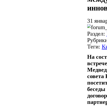
иннов
31 янва
Раздел:
Рубрик
Теги:
К
На сост
встреч
Медвед
совета
посети
беседы
договор
партне