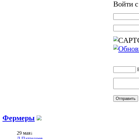
Войти 
Фермеры
29 мая↓
Д.Патрушев