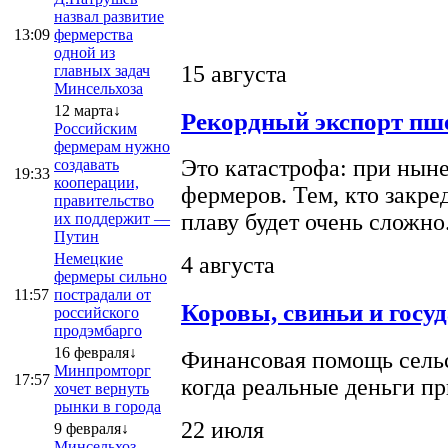
назвал развитие
13:09
фермерства
одной из
15 августа
главных задач
Минсельхоза
12 марта↓
Рекордный экспорт пше
Российским
фермерам нужно
Это катастрофа: при ныне
создавать
19:33
кооперации,
фермеров. Тем, кто закре
правительство
плаву будет очень сложно
их поддержит —
Путин
Немецкие
4 августа
фермеры сильно
11:57
пострадали от
Коровы, свиньи и госу
российского
продэмбарго
16 февраля↓
Финансовая помощь сельс
Минпромторг
17:57
когда реальные деньги п
хочет вернуть
рынки в города
22 июля
9 февраля↓
Минсельхоз