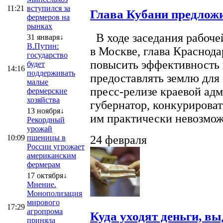
11:21
вступился за
Глава Кубани предложи
фермеров на
рынках
В ходе заседания рабоче
31 января↓
В.Путин:
в Москве, глава Краснод
государство
повысить эффективность 
будет
14:16
поддерживать
предоставлять землю для 
малые
пресс-релизе краевой ад
фермерские
хозяйства
губернатор, конкурироват
13 ноября↓
им практически невозможно
Рекордный
урожай
10:09
пшеницы в
24 февраля
России угрожает
американским
фермерам
17 октября↓
Мнение.
Монополизация
мирового
17:29
агропрома
Куда уходят деньги, в
приняла