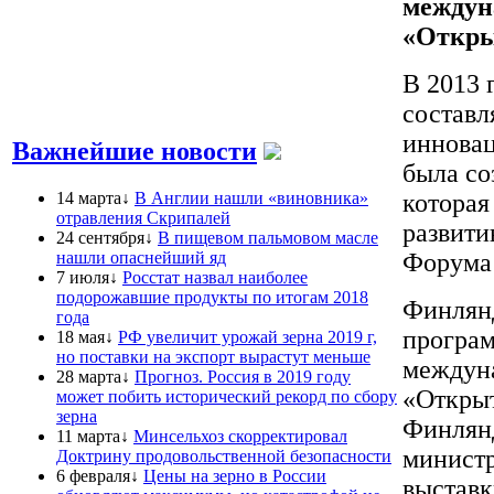
междун
«Откры
В 2013 
составл
инновац
Важнейшие новости
была со
14 марта↓
В Англии нашли «виновника»
которая
отравления Скрипалей
развити
24 сентября↓
В пищевом пальмовом масле
нашли опаснейший яд
Форума
7 июля↓
Росстат назвал наиболее
подорожавшие продукты по итогам 2018
Финлянд
года
програм
18 мая↓
РФ увеличит урожай зерна 2019 г,
но поставки на экспорт вырастут меньше
междуна
28 марта↓
Прогноз. Россия в 2019 году
«Откры
может побить исторический рекорд по сбору
зерна
Финлянд
11 марта↓
Минсельхоз скорректировал
министр
Доктрину продовольственной безопасности
6 февраля↓
Цены на зерно в России
выставк