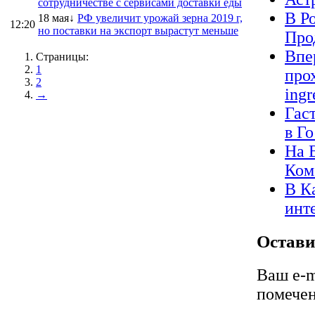
сотрудничестве с сервисами доставки еды
В Р
18 мая↓
РФ увеличит урожай зерна 2019 г,
12:20
но поставки на экспорт вырастут меньше
Про
Впе
Страницы:
1
про
2
ingr
→
Гас
в Г
На 
Ком
В К
инт
Остави
Ваш e-m
помече