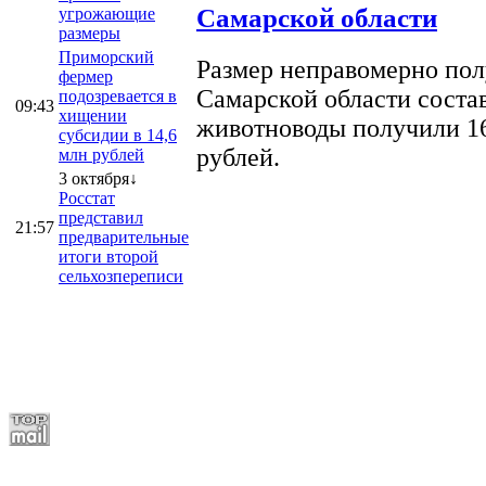
Самарской области
угрожающие
размеры
Приморский
Размер неправомерно полу
фермер
Самарской области соста
подозревается в
09:43
хищении
животноводы получили 16
субсидии в 14,6
рублей.
млн рублей
3 октября↓
Росстат
представил
21:57
предварительные
итоги второй
сельхозпереписи