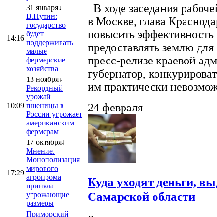
В ходе заседания рабоче
31 января↓
В.Путин:
в Москве, глава Краснод
государство
повысить эффективность 
будет
14:16
поддерживать
предоставлять землю для 
малые
пресс-релизе краевой ад
фермерские
хозяйства
губернатор, конкурироват
13 ноября↓
им практически невозможно
Рекордный
урожай
10:09
пшеницы в
24 февраля
России угрожает
американским
фермерам
17 октября↓
Мнение.
Монополизация
мирового
17:29
агропрома
Куда уходят деньги, в
приняла
Самарской области
угрожающие
размеры
Приморский