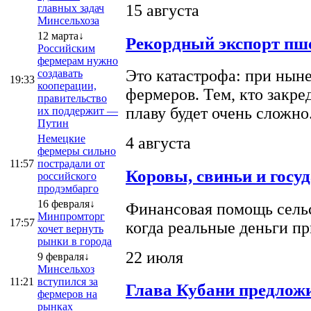
15 августа
главных задач
Минсельхоза
12 марта↓
Рекордный экспорт пше
Российским
фермерам нужно
Это катастрофа: при ныне
создавать
19:33
кооперации,
фермеров. Тем, кто закре
правительство
плаву будет очень сложно
их поддержит —
Путин
Немецкие
4 августа
фермеры сильно
11:57
пострадали от
Коровы, свиньи и госу
российского
продэмбарго
16 февраля↓
Финансовая помощь сельс
Минпромторг
17:57
когда реальные деньги п
хочет вернуть
рынки в города
22 июля
9 февраля↓
Минсельхоз
11:21
вступился за
Глава Кубани предложи
фермеров на
рынках