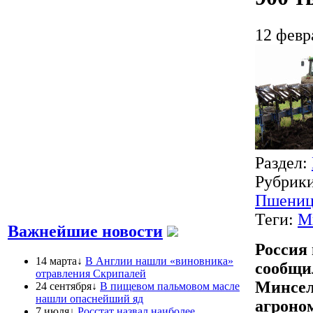
12 февр
Раздел:
Рубрик
Пшениц
Теги:
М
Важнейшие новости
Россия 
14 марта↓
В Англии нашли «виновника»
сообщи
отравления Скрипалей
Минсел
24 сентября↓
В пищевом пальмовом масле
нашли опаснейший яд
агроно
7 июля↓
Росстат назвал наиболее