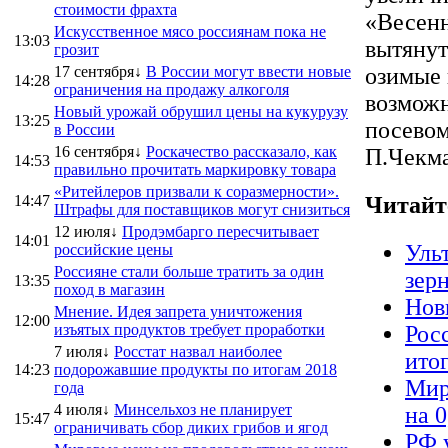
стоимости фрахта
«Весенн
Искусственное мясо россиянам пока не
13:03
вытянут
грозит
17 сентября↓
В России могут ввести новые
озимые 
14:28
ограничения на продажу алкоголя
возможн
Новый урожай обрушил цены на кукурузу
13:25
посевом
в России
16 сентября↓
Роскачество рассказало, как
П.Чекма
14:53
правильно прочитать маркировку товара
«Ритейлеров призвали к соразмерности».
14:47
Читайт
Штрафы для поставщиков могут снизиться
12 июля↓
Продэмбарго пересчитывает
14:01
Уль
российские цены
Россияне стали больше тратить за один
зер
13:35
поход в магазин
Нов
Мнение. Идея запрета уничтожения
12:00
изъятых продуктов требует проработки
Рос
7 июля↓
Росстат назвал наиболее
ито
14:23
подорожавшие продукты по итогам 2018
Мир
года
4 июля↓
Минсельхоз не планирует
на 
15:47
ограничивать сбор диких грибов и ягод
РФ 