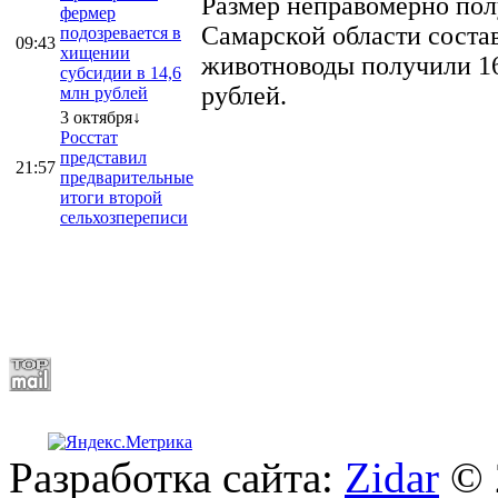
Размер неправомерно полу
фермер
Самарской области соста
подозревается в
09:43
хищении
животноводы получили 16
субсидии в 14,6
рублей.
млн рублей
3 октября↓
Росстат
представил
21:57
предварительные
итоги второй
сельхозпереписи
Разработка сайта:
Zidar
© 