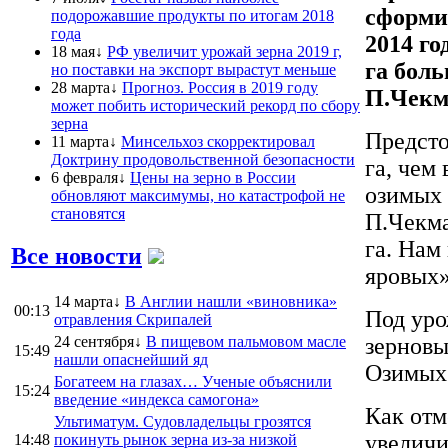
сформи
подорожавшие продукты по итогам 2018
года
2014 го
18 мая↓
РФ увеличит урожай зерна 2019 г,
га боль
но поставки на экспорт вырастут меньше
28 марта↓
Прогноз. Россия в 2019 году
П.Чекм
может побить исторический рекорд по сбору
зерна
Предсто
11 марта↓
Минсельхоз скорректировал
Доктрину продовольственной безопасности
га, чем
6 февраля↓
Цены на зерно в России
озимых 
обновляют максимумы, но катастрофой не
становятся
П.Чекма
га. Нам
Все новости
яровых»
14 марта↓
В Англии нашли «виновника»
00:13
Под уро
отравления Скрипалей
24 сентября↓
В пищевом пальмовом масле
зерновы
15:49
нашли опаснейший яд
Озимых 
Богатеем на глазах… Ученые объяснили
15:24
введение «индекса самогона»
Как отм
Ультиматум. Судовладельцы грозятся
увеличи
14:48
покинуть рынок зерна из-за низкой