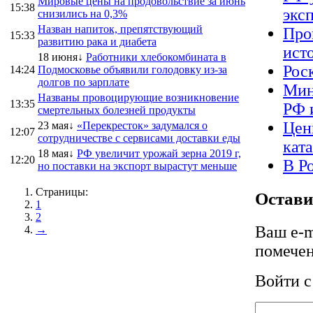
Мировые цены на продовольствие за июнь
15:38
экс
снизились на 0,3%
Назван напиток, препятствующий
Про
15:33
развитию рака и диабета
ист
18 июня↓
Работники хлебокомбината в
Рос
14:24
Подмосковье объявили голодовку из-за
долгов по зарплате
Мин
Названы провоцирующие возникновение
13:35
РФ 
смертельных болезней продукты
Цен
23 мая↓
«Перекресток» задумался о
12:07
сотрудничестве с сервисами доставки еды
кат
18 мая↓
РФ увеличит урожай зерна 2019 г,
12:20
В Р
но поставки на экспорт вырастут меньше
Страницы:
Остави
1
2
Ваш e-m
→
помече
Войти 