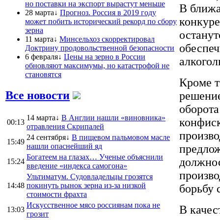
но поставки на экспорт вырастут меньше
В ближа
28 марта↓
Прогноз. Россия в 2019 году
конкуре
может побить исторический рекорд по сбору
зерна
останут
11 марта↓
Минсельхоз скорректировал
обеспеч
Доктрину продовольственной безопасности
6 февраля↓
Цены на зерно в России
алкогол
обновляют максимумы, но катастрофой не
становятся
Кроме т
Все новости
решение
оборота
14 марта↓
В Англии нашли «виновника»
конфис
00:13
отравления Скрипалей
произво
24 сентября↓
В пищевом пальмовом масле
15:49
нашли опаснейший яд
предлож
Богатеем на глазах… Ученые объяснили
должнос
15:24
введение «индекса самогона»
произво
Ультиматум. Судовладельцы грозятся
14:48
покинуть рынок зерна из-за низкой
борьбу 
стоимости фрахта
Искусственное мясо россиянам пока не
В качес
13:03
грозит