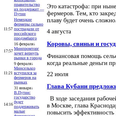
правительство
Это катастрофа: при ныне
их поддержит —
фермеров. Тем, кто закре
Путин
плаву будет очень сложно
Немецкие
фермеры сильно
11:57
пострадали от
4 августа
российского
продэмбарго
Коровы, свиньи и госу
16 февраля↓
Минпромторг
17:57
хочет вернуть
Финансовая помощь сельс
рынки в города
когда реальные деньги п
9 февраля↓
Минсельхоз
22 июля
11:21
вступился за
фермеров на
рынках
Глава Кубани предложи
31 января↓
В.Путин:
государство
В ходе заседания рабоче
будет
14:16
в Москве, глава Краснод
поддерживать
малые
повысить эффективность 
фермерские