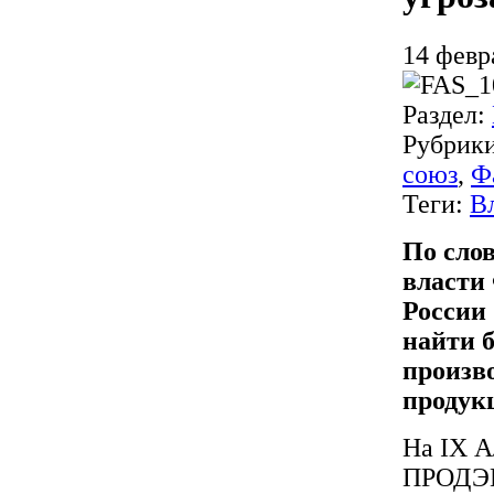
14 февр
Раздел:
Рубрик
союз
,
Ф
Теги:
В
По сло
власти
России
найти б
произв
продук
На IX А
ПРОДЭК