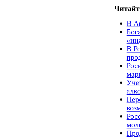
Читайт
В А
Бог
«ин
В Р
про
Рос
мар
Уче
алк
Пер
воз
Рос
мол
Про