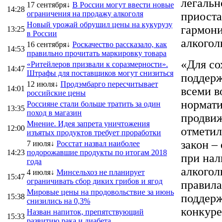
легальн
17 сентября↓
В России могут ввести новые
14:28
ограничения на продажу алкоголя
приоста
Новый урожай обрушил цены на кукурузу
гармони
13:25
в России
алкогол
16 сентября↓
Роскачество рассказало, как
14:53
правильно прочитать маркировку товара
«Для со
«Ритейлеров призвали к соразмерности».
14:47
Штрафы для поставщиков могут снизиться
поддерж
12 июля↓
Продэмбарго пересчитывает
14:01
всеми в
российские цены
нормати
Россияне стали больше тратить за один
13:35
поход в магазин
продвиж
Мнение. Идея запрета уничтожения
12:00
отметил
изъятых продуктов требует проработки
закон –
7 июля↓
Росстат назвал наиболее
14:23
подорожавшие продукты по итогам 2018
при нал
года
алкогол
4 июля↓
Минсельхоз не планирует
15:47
ограничивать сбор диких грибов и ягод
правила
Мировые цены на продовольствие за июнь
поддерж
15:38
снизились на 0,3%
конкуре
Назван напиток, препятствующий
15:33
развитию рака и диабета