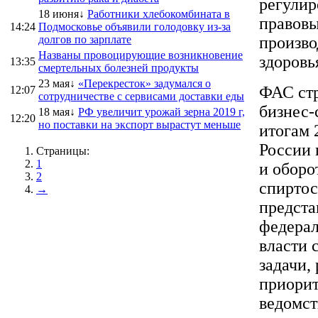
регулир
18 июня↓
Работники хлебокомбината в
правовы
14:24
Подмосковье объявили голодовку из-за
долгов по зарплате
произво
Названы провоцирующие возникновение
здоровь
13:35
смертельных болезней продукты
23 мая↓
«Перекресток» задумался о
ФАС стр
12:07
сотрудничестве с сервисами доставки еды
бизнес-
18 мая↓
РФ увеличит урожай зерна 2019 г,
12:20
но поставки на экспорт вырастут меньше
итогам 
России 
Страницы:
1
и оборо
2
спиртос
→
предста
федерал
власти 
задачи,
приорит
ведомст