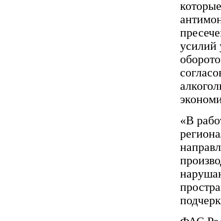
которые
антимон
пресече
усилий 
оборото
согласо
алкогол
экономи
«В рабо
региона
направл
произво
нарушаю
простра
подчер