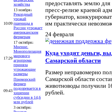
предоставлять землю для 
хозяйства
пресс-релизе краевой ад
13 ноября↓
Рекордный
губернатор, конкурироват
урожай
им практически невозможно
10:09
пшеницы в
России угрожает
американским
24 февраля
фермерам
17 октября↓
Мнение.
Монополизация
Куда уходят деньги, в
мирового
17:29
Самарской области
агропрома
приняла
угрожающие
Размер неправомерно полу
размеры
Самарской области соста
Приморский
фермер
животноводы получили 16
подозревается в
09:43
рублей.
хищении
субсидии в 14,6
млн рублей
3 октября↓
Росстат