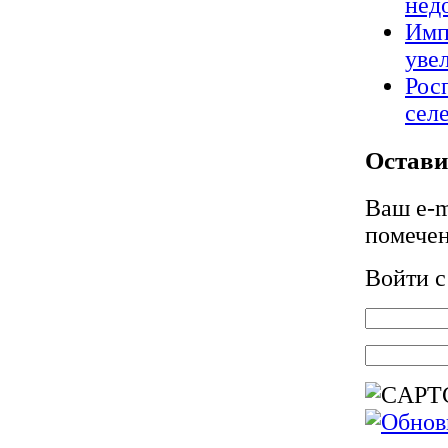
нед
Имп
уве
Рос
сел
Остави
Ваш e-m
помече
Войти 