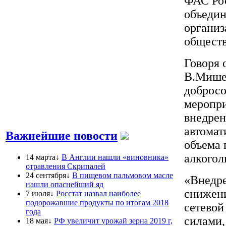
ФАС Рос
объедин
организ
обществ
Говоря 
В.Мишел
добросо
меропри
внедрен
автомат
Важнейшие новости
объема 
алкогол
14 марта↓
В Англии нашли «виновника»
отравления Скрипалей
24 сентября↓
В пищевом пальмовом масле
«Внедре
нашли опаснейший яд
снижени
7 июля↓
Росстат назвал наиболее
подорожавшие продукты по итогам 2018
сетевой
года
силами,
18 мая↓
РФ увеличит урожай зерна 2019 г,