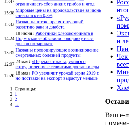
Рос
15:47
ограничивать сбор диких грибов и ягод
ито
Мировые цены на продовольствие за июнь
15:38
снизились на 0,3%
«Ру
Назван напиток, препятствующий
пом
15:33
развитию рака и диабета
Экс
18 июня↓
Работники хлебокомбината в
14:24
Подмосковье объявили голодовку из-за
и л
долгов по зарплате
Цен
Названы провоцирующие возникновение
13:35
смертельных болезней продукты
Чек
23 мая↓
«Перекресток» задумался о
все
12:07
сотрудничестве с сервисами доставки еды
Мин
18 мая↓
РФ увеличит урожай зерна 2019 г,
12:20
но поставки на экспорт вырастут меньше
про
Хле
Страницы:
1
2
Остави
→
Ваш e-m
помече