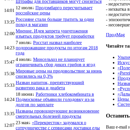
Штрафы для поставщиков могут снизиться
- недостато
12 июля↓
Продэмбарго пересчитывает
- нехватка 
14:01
российские цены
- недостато
Россияне стали больше тратить за один
- эпизоотич
13:35
поход в магазин
- несоверш
Мнение. Идея запрета уничтожения
12:00
ПродMag
изъятых продуктов требует проработки
7 июля↓
Росстат назвал наиболее
Читайте та
14:23
подорожавшие продукты по итогам 2018
года
Ульти
4 июля↓
Минсельхоз не планирует
15:47
Искус
ограничивать сбор диких грибов и ягод
«Поле
Мировые цены на продовольствие за июнь
«Рите
15:38
снизились на 0,3%
Продэ
Назван напиток, препятствующий
Назва
15:33
развитию рака и диабета
«Русп
«Даль
18 июня↓
Работники хлебокомбината в
Цены 
14:24
Подмосковье объявили голодовку из-за
Систе
долгов по зарплате
Названы провоцирующие возникновение
13:35
Оставить
смертельных болезней продукты
23 мая↓
«Перекресток» задумался о
12:07
Ваш e-mail 
сотрудничестве с сервисами доставки еды