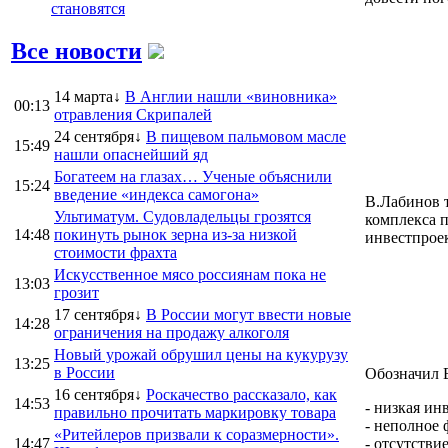
становятся
Все новости
14 марта↓
В Англии нашли «виновника»
00:13
отравления Скрипалей
24 сентября↓
В пищевом пальмовом масле
15:49
нашли опаснейший яд
Богатеем на глазах… Ученые объяснили
15:24
введение «индекса самогона»
В.Лабинов 
Ультиматум. Судовладельцы грозятся
комплекса п
14:48
покинуть рынок зерна из-за низкой
инвестпроек
стоимости фрахта
Искусственное мясо россиянам пока не
13:03
грозит
17 сентября↓
В России могут ввести новые
14:28
ограничения на продажу алкоголя
Новый урожай обрушил цены на кукурузу
13:25
в России
Обозначил 
16 сентября↓
Роскачество рассказало, как
14:53
- низкая ин
правильно прочитать маркировку товара
- неполное
«Ритейлеров призвали к соразмерности».
14:47
- отсутстви