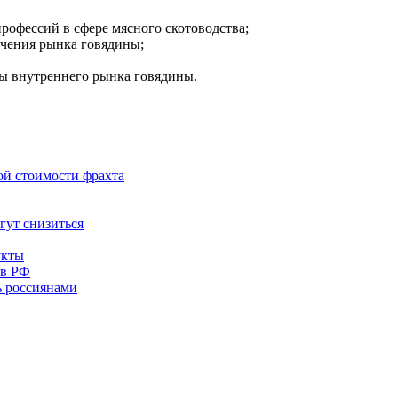
рофессий в сфере мясного скотоводства;
ечения рынка говядины;
ы внутреннего рынка говядины.
ой стоимости фрахта
гут снизиться
укты
 в РФ
ь россиянами