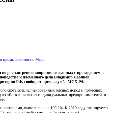
я промышленность
,
Мясо
 по рассмотрению вопросов, связанных с проведением в
тноводства и племенного дела Владимир Лабинов
ерритории РФ, сообщает пресс-служба МСХ РФ.
атого скота специализированных мясных пород и помесных
) хозяйствах, включая индивидуальных предпринимателей, в
ля.
ми регионами, выполнены на 100,2%. К 2020 году планируется
7 тыс. голов (по России — 3 590 тыс. голов).