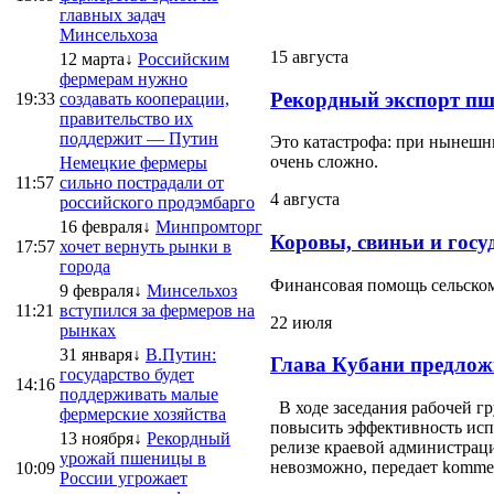
главных задач
Минсельхоза
15 августа
12 марта↓
Российским
фермерам нужно
Рекордный экспорт пш
19:33
создавать кооперации,
правительство их
поддержит — Путин
Это катастрофа: при нынешни
очень сложно.
Немецкие фермеры
11:57
сильно пострадали от
4 августа
российского продэмбарго
16 февраля↓
Минпромторг
Коровы, свиньи и госу
17:57
хочет вернуть рынки в
города
Финансовая помощь сельскому
9 февраля↓
Минсельхоз
11:21
вступился за фермеров на
22 июля
рынках
31 января↓
В.Путин:
Глава Кубани предлож
государство будет
14:16
поддерживать малые
В ходе заседания рабочей г
фермерские хозяйства
повысить эффективность испо
13 ноября↓
Рекордный
релизе краевой администраци
урожай пшеницы в
невозможно, передает kommersa
10:09
России угрожает