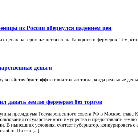
еницы из России обернулся падением цен
х ценах на зерно начнется волна банкротств фермеров. Тем, кто 
дарственные деньги
 хозяйству будет эффективна только тогда, когда реальные ден
ил давать землю фермерам без торгов
руппы президиума Государственного совета РФ в Москве, глава
льзования государственного имущества и предоставлять землю д
и. В нынешних условиях, считает губернатор, конкурировать с 
nt.ru. По его [...]