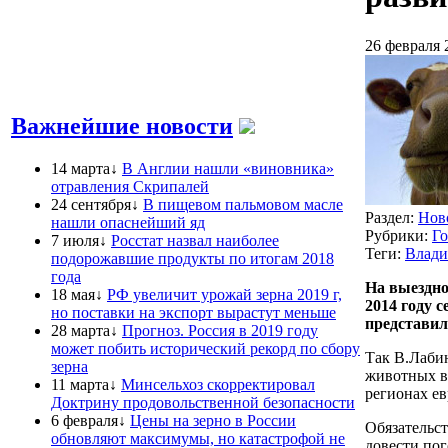
26 февраля 
Важнейшие новости
14 марта↓
В Англии нашли «виновника»
отравления Скрипалей
24 сентября↓
В пищевом пальмовом масле
Раздел:
Нов
нашли опаснейший яд
Рубрики:
Г
7 июля↓
Росстат назвал наиболее
Теги:
Влади
подорожавшие продукты по итогам 2018
года
На выездно
18 мая↓
РФ увеличит урожай зерна 2019 г,
2014 году 
но поставки на экспорт вырастут меньше
представил
28 марта↓
Прогноз. Россия в 2019 году
может побить исторический рекорд по сбору
Так В.Лаби
зерна
животных в
11 марта↓
Минсельхоз скорректировал
регионах ев
Доктрину продовольственной безопасности
6 февраля↓
Цены на зерно в России
Обязательст
обновляют максимумы, но катастрофой не
довести пог