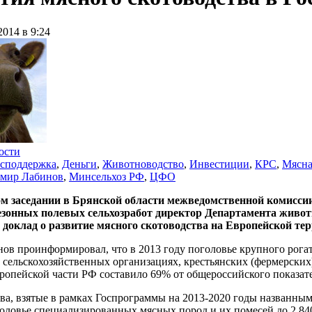
2014 в 9:24
ости
осподдержка
,
Деньги
,
Животноводство
,
Инвестиции
,
КРС
,
Мясна
мир Лабинов
,
Минсельхоз РФ
,
ЦФО
м заседании в Брянской области межведомственной комиссии
сезонных полевых сельхозработ директор Департамента живо
 доклад о развитие мясного скотоводства на Европейской т
нов проинформировал, что в 2013 году поголовье крупного рог
 сельскохозяйственных организациях, крестьянских (фермерских
ропейской части РФ составило 69% от общероссийского показате
ва, взятые в рамках Госпрограммы на 2013-2020 годы названны
оловье специализированных мясных пород и их помесей до 2 840,