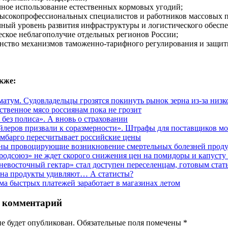
чное использование естественных кормовых угодий;
высокопрофессиональных специалистов и работников массовых п
чный уровень развития инфраструктуры и логистического обесп
еское неблагополучие отдельных регионов России;
енство механизмов таможенно-тарифного регулирования и защит
кже:
матум. Судовладельцы грозятся покинуть рынок зерна из-за низк
ственное мясо россиянам пока не грозит
 без полиса». А вновь о страховании
йлеров призвали к соразмерности». Штрафы для поставщиков мо
мбарго пересчитывает российские цены
ны провоцирующие возникновение смертельных болезней прод
родсоюз» не ждет скорого снижения цен на помидоры и капусту
невосточный гектар» стал доступен переселенцам, готовым стат
на продукты удивляют… А статисты?
ма быстрых платежей заработает в магазинах летом
 комментарий
не будет опубликован. Обязательные поля помечены
*