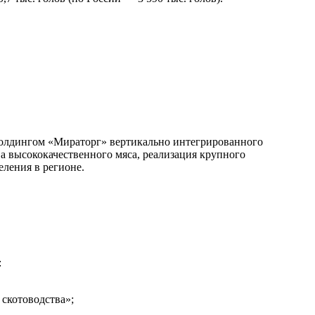
охолдингом «Мираторг» вертикально интегрированного
а высококачественного мяса, реализация крупного
еления в регионе.
:
скотоводства»;