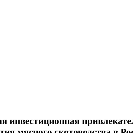
я инвестиционная привлекате
тия мясного скотоводства в Ро