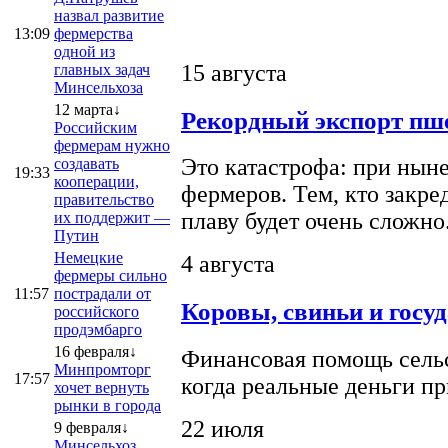
назвал развитие
13:09
фермерства
одной из
15 августа
главных задач
Минсельхоза
12 марта↓
Рекордный экспорт пше
Российским
фермерам нужно
Это катастрофа: при ныне
создавать
19:33
кооперации,
фермеров. Тем, кто закре
правительство
плаву будет очень сложно
их поддержит —
Путин
Немецкие
4 августа
фермеры сильно
11:57
пострадали от
Коровы, свиньи и госу
российского
продэмбарго
16 февраля↓
Финансовая помощь сельс
Минпромторг
17:57
когда реальные деньги п
хочет вернуть
рынки в города
22 июля
9 февраля↓
Минсельхоз