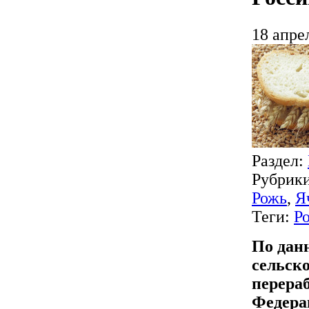
18 апре
Раздел:
Рубрик
Рожь
,
Я
Теги:
Р
По данн
сельск
перера
Федерац