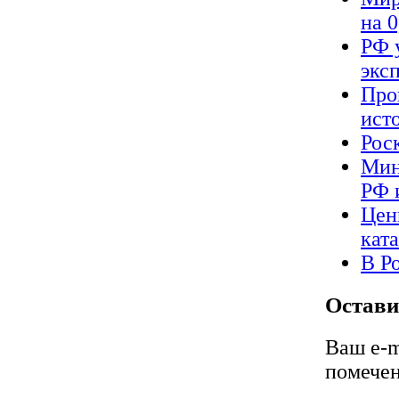
на 
РФ 
экс
Про
ист
Рос
Мин
РФ 
Цен
кат
В Р
Остави
Ваш e-m
помече