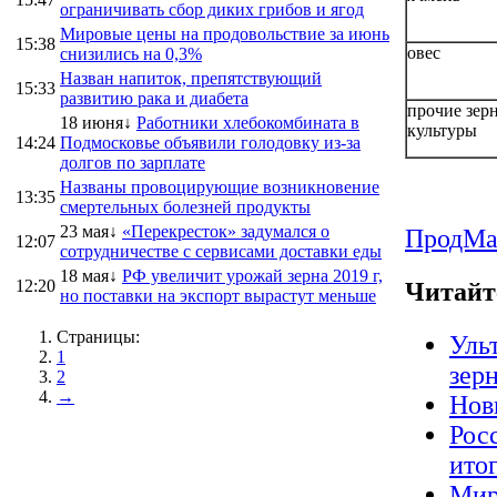
ограничивать сбор диких грибов и ягод
Мировые цены на продовольствие за июнь
15:38
овес
снизились на 0,3%
Назван напиток, препятствующий
15:33
развитию рака и диабета
прочие зер
18 июня↓
Работники хлебокомбината в
культуры
14:24
Подмосковье объявили голодовку из-за
долгов по зарплате
Названы провоцирующие возникновение
13:35
смертельных болезней продукты
23 мая↓
«Перекресток» задумался о
ПродMa
12:07
сотрудничестве с сервисами доставки еды
18 мая↓
РФ увеличит урожай зерна 2019 г,
12:20
Читайт
но поставки на экспорт вырастут меньше
Страницы:
Уль
1
зер
2
→
Нов
Рос
ито
Мир