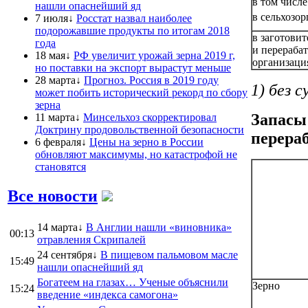
в том числе
нашли опаснейший яд
в сельхозо
7 июля↓
Росстат назвал наиболее
подорожавшие продукты по итогам 2018
в заготови
года
и перераб
18 мая↓
РФ увеличит урожай зерна 2019 г,
организаци
но поставки на экспорт вырастут меньше
28 марта↓
Прогноз. Россия в 2019 году
1) без 
может побить исторический рекорд по сбору
зерна
Запасы
11 марта↓
Минсельхоз скорректировал
Доктрину продовольственной безопасности
перера
6 февраля↓
Цены на зерно в России
обновляют максимумы, но катастрофой не
становятся
Все новости
14 марта↓
В Англии нашли «виновника»
00:13
отравления Скрипалей
24 сентября↓
В пищевом пальмовом масле
15:49
нашли опаснейший яд
Богатеем на глазах… Ученые объяснили
Зерно
15:24
введение «индекса самогона»