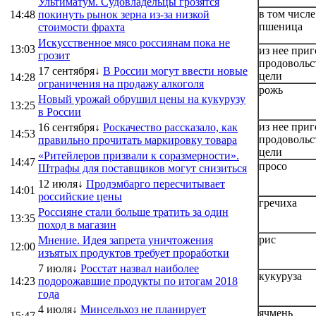
Ультиматум. Судовладельцы грозятся
в том числе
14:48
покинуть рынок зерна из-за низкой
пшеница
стоимости фрахта
Искусственное мясо россиянам пока не
13:03
из нее приг
грозит
продовольс
17 сентября↓
В России могут ввести новые
цели
14:28
ограничения на продажу алкоголя
рожь
Новый урожай обрушил цены на кукурузу
13:25
в России
из нее приг
16 сентября↓
Роскачество рассказало, как
14:53
продовольс
правильно прочитать маркировку товара
цели
«Ритейлеров призвали к соразмерности».
14:47
просо
Штрафы для поставщиков могут снизиться
12 июля↓
Продэмбарго пересчитывает
14:01
российские цены
гречиха
Россияне стали больше тратить за один
13:35
поход в магазин
рис
Мнение. Идея запрета уничтожения
12:00
изъятых продуктов требует проработки
7 июля↓
Росстат назвал наиболее
кукуруза
14:23
подорожавшие продукты по итогам 2018
года
4 июля↓
Минсельхоз не планирует
ячмень
15:47