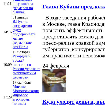
11:21
вступился за
Глава Кубани предложи
фермеров на
рынках
В ходе заседания рабоче
31 января↓
В.Путин:
в Москве, глава Краснод
государство
повысить эффективность 
будет
14:16
поддерживать
предоставлять землю для 
малые
пресс-релизе краевой ад
фермерские
хозяйства
губернатор, конкурироват
13 ноября↓
им практически невозможно
Рекордный
урожай
10:09
пшеницы в
24 февраля
России угрожает
американским
фермерам
17 октября↓
Мнение.
Монополизация
мирового
17:29
агропрома
Куда уходят деньги, в
приняла