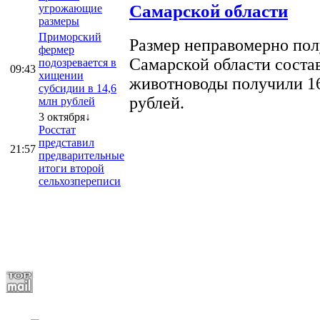
Самарской области
угрожающие
размеры
Приморский
Размер неправомерно полу
фермер
Самарской области соста
подозревается в
09:43
хищении
животноводы получили 16
субсидии в 14,6
рублей.
млн рублей
3 октября↓
Росстат
представил
21:57
предварительные
итоги второй
сельхозпереписи