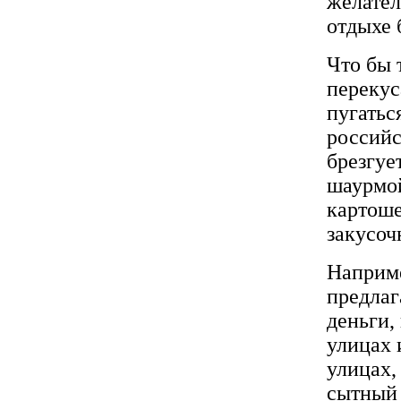
желател
отдыхе 
Что бы 
перекус
пугатьс
российс
брезгуе
шаурмой
картоше
закусоч
Наприме
предлаг
деньги,
улицах 
улицах,
сытный 