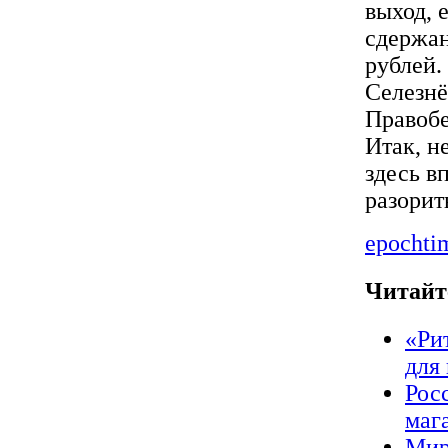
выход, 
сдержан
рублей.
Селезнё
Правобе
Итак, н
здесь в
разорит
epochti
Читайт
«Ри
для
Рос
маг
Мир