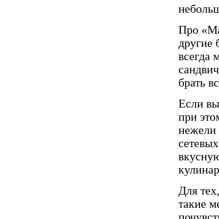
небольш
Про «Ма
другие 
всегда 
сандвич
брать в
Если вы
при это
нежели 
сетевых
вкусную
кулинар
Для тех
такие м
почувст