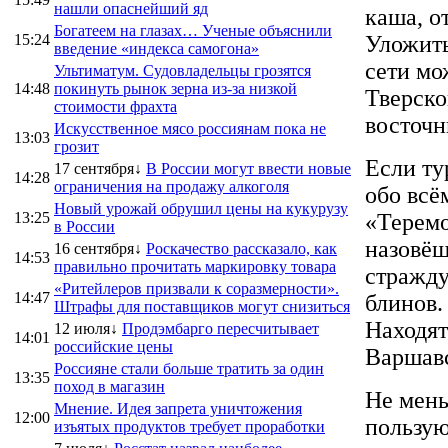
нашли опаснейший яд
каша, о
Богатеем на глазах… Ученые объяснили
15:24
Уложить
введение «индекса самогона»
сети мо
Ультиматум. Судовладельцы грозятся
14:48
покинуть рынок зерна из-за низкой
Тверско
стоимости фрахта
восточн
Искусственное мясо россиянам пока не
13:03
грозит
Если ту
17 сентября↓
В России могут ввести новые
14:28
ограничения на продажу алкоголя
обо всё
Новый урожай обрушил цены на кукурузу
13:25
«Теремо
в России
назовёш
16 сентября↓
Роскачество рассказало, как
14:53
правильно прочитать маркировку товара
стражду
«Ритейлеров призвали к соразмерности».
14:47
блинов.
Штрафы для поставщиков могут снизиться
Находят
12 июля↓
Продэмбарго пересчитывает
14:01
российские цены
Варшавс
Россияне стали больше тратить за один
13:35
поход в магазин
Не мень
Мнение. Идея запрета уничтожения
12:00
пользую
изъятых продуктов требует проработки