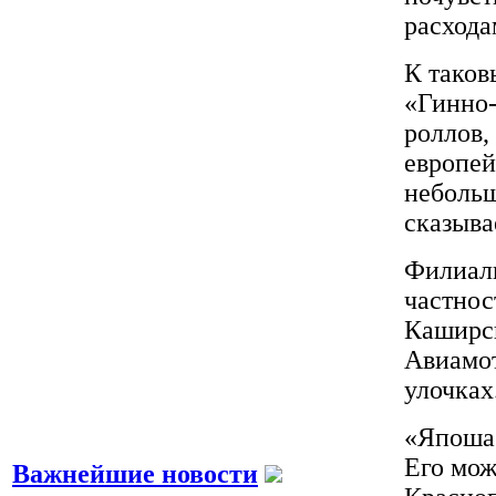
расхода
К таков
«Гинно-
роллов,
европей
небольш
сказыва
Филиалы
частнос
Каширск
Авиамот
улочках
«Япоша»
Его мож
Важнейшие новости