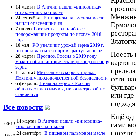
Красноп
14 марта↓
В Англии нашли «виновника»
проспек
отравления Скрипалей
Менжинс
24 сентября↓
В пищевом пальмовом масле
нашли опаснейший яд
Ермоло
7 июля↓
Росстат назвал наиболее
рестора
подорожавшие продукты по итогам 2018
года
Златогл
18 мая↓
РФ увеличит урожай зерна 2019 г,
но поставки на экспорт вырастут меньше
Поесть 
28 марта↓
Прогноз. Россия в 2019 году
картоше
может побить исторический рекорд по сбору
зерна
предела
11 марта↓
Минсельхоз скорректировал
сети эк
Доктрину продовольственной безопасности
6 февраля↓
Цены на зерно в России
бульвар
обновляют максимумы, но катастрофой не
или где
становятся
подходя
Все новости
Ещё одн
14 марта↓
В Англии нашли «виновника»
сами мо
00:13
отравления Скрипалей
посетит
24 сентября↓
В пищевом пальмовом масле
15:49