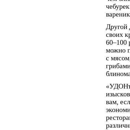
чебурек
вареник
Другой 
своих к
60–100 
можно п
с мясом
грибами
блинома
«УДОНъ
изысков
вам, ес
экономи
рестора
различн