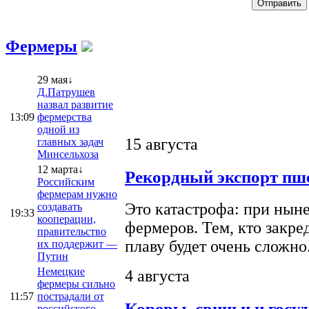
Фермеры
29 мая↓
Д.Патрушев
назвал развитие
13:09
фермерства
одной из
15 августа
главных задач
Минсельхоза
12 марта↓
Рекордный экспорт пше
Российским
фермерам нужно
Это катастрофа: при ныне
создавать
19:33
кооперации,
фермеров. Тем, кто закре
правительство
плаву будет очень сложно
их поддержит —
Путин
Немецкие
4 августа
фермеры сильно
11:57
пострадали от
Коровы, свиньи и госу
российского