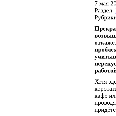
7 мая 20
Раздел:
Рубрик
Прекра
возвыше
откаже
проблем
учитыв
переку
работой
Хотя зд
коротат
кафе ил
проводя
придётс