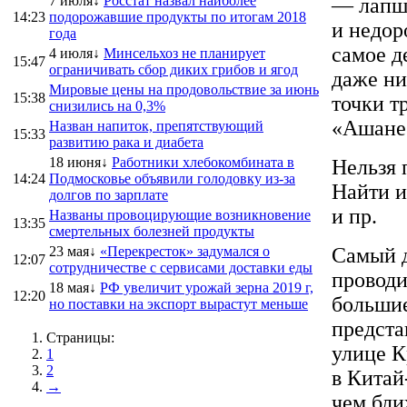
7 июля↓
Росстат назвал наиболее
— лапша
14:23
подорожавшие продукты по итогам 2018
и недор
года
самое д
4 июля↓
Минсельхоз не планирует
15:47
ограничивать сбор диких грибов и ягод
даже ни
Мировые цены на продовольствие за июнь
15:38
точки т
снизились на 0,3%
«Ашане»
Назван напиток, препятствующий
15:33
развитию рака и диабета
18 июня↓
Работники хлебокомбината в
Нельзя 
14:24
Подмосковье объявили голодовку из-за
Найти и
долгов по зарплате
и пр.
Названы провоцирующие возникновение
13:35
смертельных болезней продукты
23 мая↓
«Перекресток» задумался о
Самый д
12:07
сотрудничестве с сервисами доставки еды
проводи
18 мая↓
РФ увеличит урожай зерна 2019 г,
12:20
большие
но поставки на экспорт вырастут меньше
предста
Страницы:
улице К
1
2
в Китай
→
чем бли