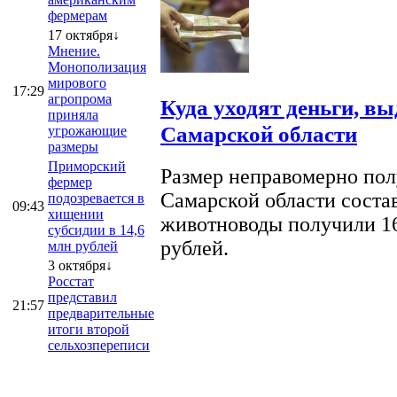
фермерам
17 октября↓
Мнение.
Монополизация
мирового
17:29
агропрома
Куда уходят деньги, в
приняла
Самарской области
угрожающие
размеры
Приморский
Размер неправомерно полу
фермер
Самарской области соста
подозревается в
09:43
хищении
животноводы получили 16
субсидии в 14,6
рублей.
млн рублей
3 октября↓
Росстат
представил
21:57
предварительные
итоги второй
сельхозпереписи