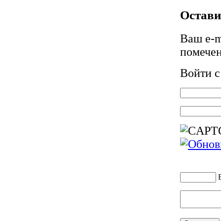
Остави
Ваш e-m
помече
Войти 