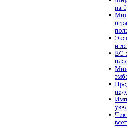
на 
Мин
огр
пол
Экс
и л
ЕС 
пла
Мин
эмб
Про
нед
Имп
уве
Чек
все