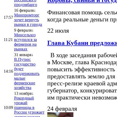
продэмбарго
16 февраля↓
Финансовая помощь сельс
Минпромторг
17:57
когда реальные деньги п
хочет вернуть
рынки в города
22 июля
9 февраля↓
Минсельхоз
11:21
вступился за
Глава Кубани предложи
фермеров на
рынках
В ходе заседания рабоче
31 января↓
В.Путин:
в Москве, глава Краснод
государство
повысить эффективность 
будет
14:16
поддерживать
предоставлять землю для 
малые
пресс-релизе краевой ад
фермерские
хозяйства
губернатор, конкурироват
13 ноября↓
им практически невозможно
Рекордный
урожай
10:09
пшеницы в
24 февраля
России угрожает
американским