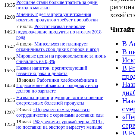
Россияне стали больше тратить за один
13:35
региона
поход в магазин
хозяйст
Мнение. Идея запрета уничтожения
12:00
изъятых продуктов требует проработки
7 июля↓
Росстат назвал наиболее
Читайт
14:23
подорожавшие продукты по итогам 2018
года
В А
4 июля↓
Минсельхоз не планирует
15:47
ограничивать сбор диких грибов и ягод
В п
Мировые цены на продовольствие за июнь
15:38
Иск
снизились на 0,3%
В Р
Назван напиток, препятствующий
15:33
развитию рака и диабета
про
18 июня↓
Работники хлебокомбината в
Наз
14:24
Подмосковье объявили голодовку из-за
долгов по зарплате
диа
Названы провоцирующие возникновение
Наз
13:35
смертельных болезней продукты
сме
23 мая↓
«Перекресток» задумался о
12:07
сотрудничестве с сервисами доставки еды
«Пе
18 мая↓
РФ увеличит урожай зерна 2019 г,
сер
12:20
но поставки на экспорт вырастут меньше
В Р