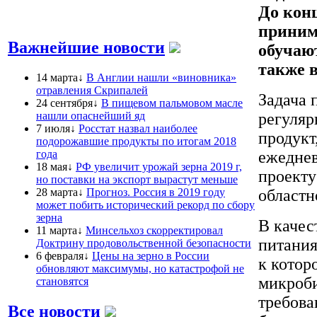
До кон
приним
Важнейшие новости
обучаю
также 
14 марта↓
В Англии нашли «виновника»
отравления Скрипалей
Задача 
24 сентября↓
В пищевом пальмовом масле
нашли опаснейший яд
регуляр
7 июля↓
Росстат назвал наиболее
продукт
подорожавшие продукты по итогам 2018
года
ежеднев
18 мая↓
РФ увеличит урожай зерна 2019 г,
проекту
но поставки на экспорт вырастут меньше
28 марта↓
Прогноз. Россия в 2019 году
областн
может побить исторический рекорд по сбору
зерна
В качес
11 марта↓
Минсельхоз скорректировал
питания
Доктрину продовольственной безопасности
6 февраля↓
Цены на зерно в России
к котор
обновляют максимумы, но катастрофой не
микроби
становятся
требова
Все новости