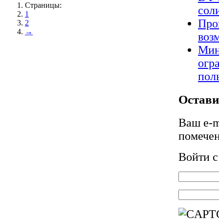
Страницы:
сол
1
Про
2
→
воз
Мин
огр
пол
Остави
Ваш e-m
помече
Войти 