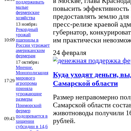
в Москве, глава Краснод
поддерживать
малые
повысить эффективность 
фермерские
предоставлять землю для 
хозяйства
пресс-релизе краевой ад
13 ноября↓
Рекордный
губернатор, конкурироват
урожай
им практически невозможно
10:09
пшеницы в
России угрожает
американским
24 февраля
фермерам
17 октября↓
Мнение.
Монополизация
Куда уходят деньги, в
мирового
17:29
Самарской области
агропрома
приняла
угрожающие
Размер неправомерно полу
размеры
Самарской области соста
Приморский
фермер
животноводы получили 16
подозревается в
09:43
рублей.
хищении
субсидии в 14,6