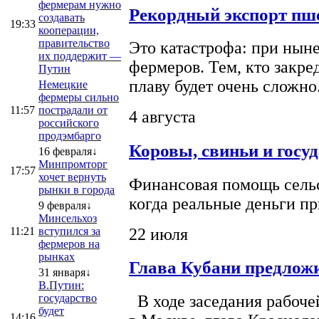
фермерам нужно
Рекордный экспорт пше
создавать
19:33
кооперации,
правительство
Это катастрофа: при ныне
их поддержит —
фермеров. Тем, кто закре
Путин
плаву будет очень сложно
Немецкие
фермеры сильно
11:57
пострадали от
4 августа
российского
продэмбарго
Коровы, свиньи и госу
16 февраля↓
Минпромторг
17:57
хочет вернуть
Финансовая помощь сельс
рынки в города
когда реальные деньги п
9 февраля↓
Минсельхоз
22 июля
11:21
вступился за
фермеров на
рынках
Глава Кубани предложи
31 января↓
В.Путин:
государство
В ходе заседания рабоче
будет
14:16