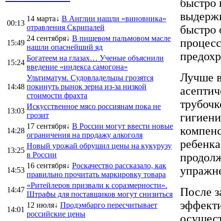
быстро 
выдержк
14 марта↓
В Англии нашли «виновника»
00:13
отравления Скрипалей
быстро 
24 сентября↓
В пищевом пальмовом масле
процесс
15:49
нашли опаснейший яд
предохр
Богатеем на глазах… Ученые объяснили
15:24
введение «индекса самогона»
Лучше в
Ультиматум. Судовладельцы грозятся
14:48
покинуть рынок зерна из-за низкой
асептич
стоимости фрахта
трубочк
Искусственное мясо россиянам пока не
13:03
грозит
гигиени
17 сентября↓
В России могут ввести новые
компенс
14:28
ограничения на продажу алкоголя
ребенка
Новый урожай обрушил цены на кукурузу
13:25
в России
продолж
16 сентября↓
Роскачество рассказало, как
упражн
14:53
правильно прочитать маркировку товара
«Ритейлеров призвали к соразмерности».
14:47
После з
Штрафы для поставщиков могут снизиться
эффекти
12 июля↓
Продэмбарго пересчитывает
14:01
российские цены
осущест