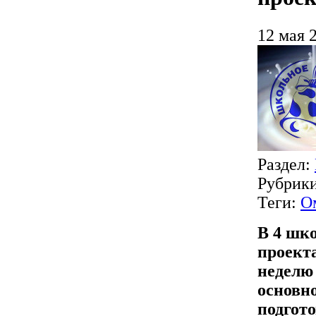
12 мая 
Раздел:
Рубрик
Теги:
О
В 4 шк
проект
неделю 
основн
подгот