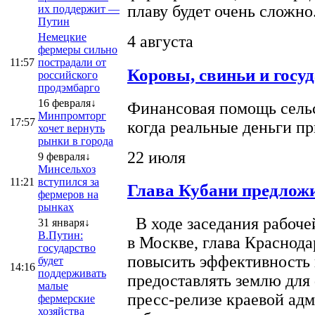
плаву будет очень сложно
их поддержит —
Путин
Немецкие
4 августа
фермеры сильно
11:57
пострадали от
Коровы, свиньи и госу
российского
продэмбарго
16 февраля↓
Финансовая помощь сельс
Минпромторг
17:57
когда реальные деньги п
хочет вернуть
рынки в города
22 июля
9 февраля↓
Минсельхоз
11:21
вступился за
Глава Кубани предложи
фермеров на
рынках
В ходе заседания рабоче
31 января↓
В.Путин:
в Москве, глава Краснод
государство
повысить эффективность 
будет
14:16
поддерживать
предоставлять землю для 
малые
пресс-релизе краевой ад
фермерские
хозяйства