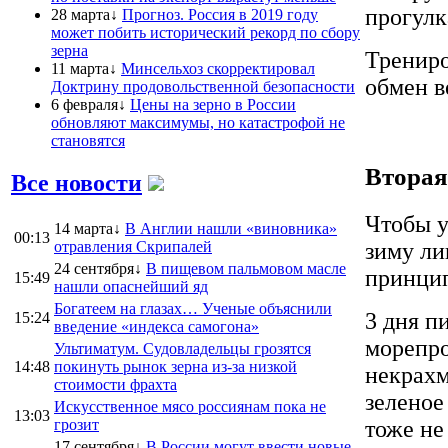
прогулк
28 марта↓
Прогноз. Россия в 2019 году
может побить исторический рекорд по сбору
зерна
Трениро
11 марта↓
Минсельхоз скорректировал
обмен в
Доктрину продовольственной безопасности
6 февраля↓
Цены на зерно в России
обновляют максимумы, но катастрофой не
становятся
Вторая
Все новости
Чтобы у
14 марта↓
В Англии нашли «виновника»
00:13
отравления Скрипалей
зиму ли
24 сентября↓
В пищевом пальмовом масле
принцип
15:49
нашли опаснейший яд
Богатеем на глазах… Ученые объяснили
3 дня п
15:24
введение «индекса самогона»
морепро
Ультиматум. Судовладельцы грозятся
14:48
покинуть рынок зерна из-за низкой
некрахм
стоимости фрахта
зеленое
Искусственное мясо россиянам пока не
13:03
грозит
тоже не 
17 сентября↓
В России могут ввести новые