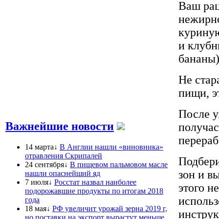
Ваш рац
нежирно
куриную
и клубн
бананы)
Не стар
пищи, э
После у
Важнейшие новости
получас
перераб
14 марта↓
В Англии нашли «виновника»
отравления Скрипалей
Подбери
24 сентября↓
В пищевом пальмовом масле
зон и в
нашли опаснейший яд
7 июля↓
Росстат назвал наиболее
этого н
подорожавшие продукты по итогам 2018
использ
года
18 мая↓
РФ увеличит урожай зерна 2019 г,
инструк
но поставки на экспорт вырастут меньше