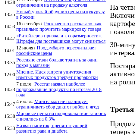
14:28
ограничения на продажу алкоголя
На четв
Новый урожай обрушил цены на кукурузу
Включит
13:25
в России
картофе
16 сентября↓
Роскачество рассказало, как
14:53
правильно прочитать маркировку товара
позволи
«Ритейлеров призвали к соразмерности».
14:47
Штрафы для поставщиков могут снизиться
30-мину
12 июля↓
Продэмбарго пересчитывает
14:01
интерва
российские цены
Россияне стали больше тратить за один
13:35
Постара
поход в магазин
Мнение. Идея запрета уничтожения
активно
12:00
изъятых продуктов требует проработки
на роли
7 июля↓
Росстат назвал наиболее
14:23
подорожавшие продукты по итогам 2018
года
4 июля↓
Минсельхоз не планирует
15:47
ограничивать сбор диких грибов и ягод
Третья
Мировые цены на продовольствие за июнь
15:38
снизились на 0,3%
Продолж
Назван напиток, препятствующий
15:33
теперь 
развитию рака и диабета