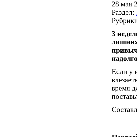
28 мая 
Раздел:
Рубрик
3 недел
лишних
привыч
надолг
Если у 
влезает
время д
поставь
Составл