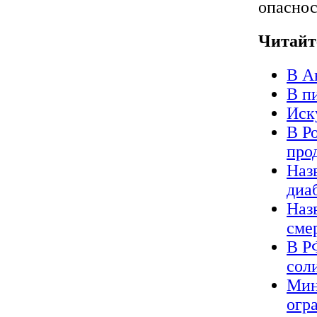
опаснос
Читайт
В А
В п
Иск
В Р
про
Наз
диа
Наз
сме
В Р
сол
Мин
огр