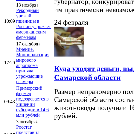
губернатор, конкурироват
13 ноября↓
им практически невозможно
Рекордный
урожай
10:09
пшеницы в
24 февраля
России угрожает
американским
фермерам
17 октября↓
Мнение.
Монополизация
мирового
17:29
агропрома
Куда уходят деньги, в
приняла
Самарской области
угрожающие
размеры
Приморский
Размер неправомерно полу
фермер
Самарской области соста
подозревается в
09:43
хищении
животноводы получили 16
субсидии в 14,6
рублей.
млн рублей
3 октября↓
Росстат
представил