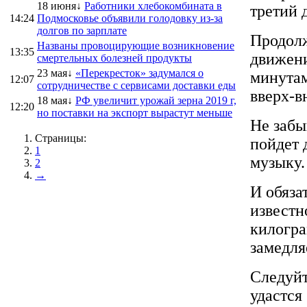
18 июня↓
Работники хлебокомбината в
третий 
14:24
Подмосковье объявили голодовку из-за
долгов по зарплате
Продолж
Названы провоцирующие возникновение
13:35
движени
смертельных болезней продукты
23 мая↓
«Перекресток» задумался о
минутам
12:07
сотрудничестве с сервисами доставки еды
вверх-в
18 мая↓
РФ увеличит урожай зерна 2019 г,
12:20
но поставки на экспорт вырастут меньше
Не забы
Страницы:
пойдет 
1
музыку.
2
→
И обязат
известн
килогра
замедля
Следуйт
удастся