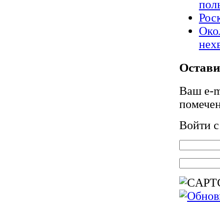
пол
Рос
Око
нех
Остави
Ваш e-m
помече
Войти 