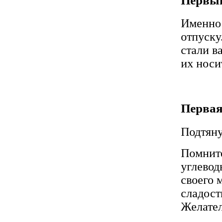
Первый
Именно 
отпуску
стали в
их носи
Первая
Подтяну
Помните
углевод
своего 
сладост
Желател