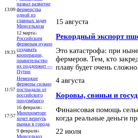
назвал развитие
13:09
фермерства
одной из
15 августа
главных задач
Минсельхоза
12 марта↓
Рекордный экспорт пше
Российским
фермерам нужно
Это катастрофа: при ныне
создавать
19:33
кооперации,
фермеров. Тем, кто закре
правительство
плаву будет очень сложно
их поддержит —
Путин
Немецкие
4 августа
фермеры сильно
11:57
пострадали от
Коровы, свиньи и госу
российского
продэмбарго
16 февраля↓
Финансовая помощь сельс
Минпромторг
17:57
когда реальные деньги п
хочет вернуть
рынки в города
22 июля
9 февраля↓
Минсельхоз