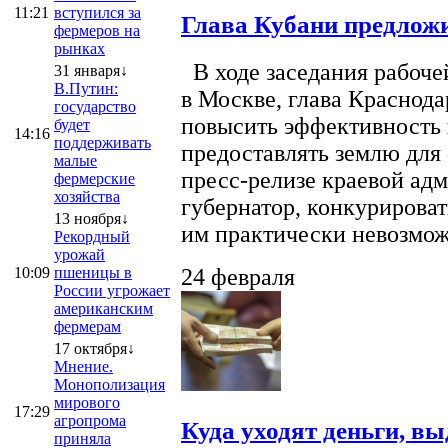
11:21
вступился за
Глава Кубани предложи
фермеров на
рынках
В ходе заседания рабоче
31 января↓
В.Путин:
в Москве, глава Краснод
государство
повысить эффективность 
будет
14:16
поддерживать
предоставлять землю для 
малые
пресс-релизе краевой ад
фермерские
хозяйства
губернатор, конкурироват
13 ноября↓
им практически невозможно
Рекордный
урожай
10:09
пшеницы в
24 февраля
России угрожает
американским
фермерам
17 октября↓
Мнение.
Монополизация
мирового
17:29
агропрома
Куда уходят деньги, в
приняла