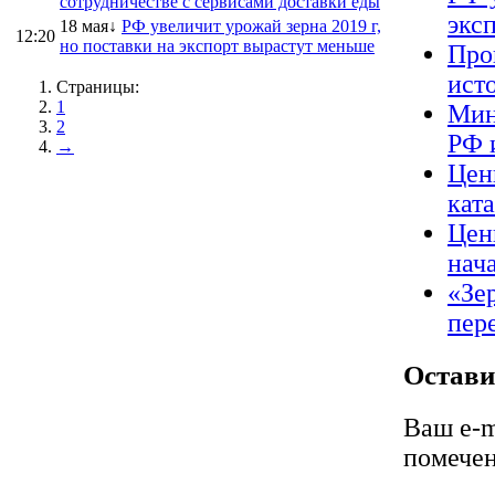
сотрудничестве с сервисами доставки еды
экс
18 мая↓
РФ увеличит урожай зерна 2019 г,
12:20
но поставки на экспорт вырастут меньше
Про
ист
Страницы:
1
Мин
2
РФ 
→
Цен
кат
Цен
нач
«Зер
пер
Остави
Ваш e-m
помече