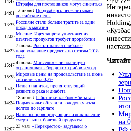
14:47
Штрафы для поставщиков могут снизиться
Интерес
12 июля↓
Продэмбарго пересчитывает
14:01
инвест
российские цены
Holding
Россияне стали больше тратить за один
13:35
поход в магазин
«Кузбас
Мнение. Идея запрета уничтожения
12:00
инвести
изъятых продуктов требует проработки
настаив
7 июля↓
Росстат назвал наиболее
14:23
подорожавшие продукты по итогам 2018
года
Читайт
4 июля↓
Минсельхоз не планирует
15:47
ограничивать сбор диких грибов и ягод
Уль
Мировые цены на продовольствие за июнь
15:38
снизились на 0,3%
зер
Назван напиток, препятствующий
15:33
Нов
развитию рака и диабета
Рос
18 июня↓
Работники хлебокомбината в
14:24
Подмосковье объявили голодовку из-за
ито
долгов по зарплате
Мир
Названы провоцирующие возникновение
13:35
смертельных болезней продукты
на 
23 мая↓
«Перекресток» задумался о
РФ 
12:07