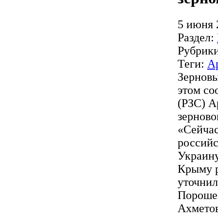
5 июня 
Раздел:
Рубрик
Теги:
А
Зерновы
этом со
(РЗС) А
зерново
«Сейчас
российс
Украину
Крыму р
уточнил
Порошен
Ахметов