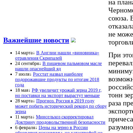
на план
Черномо
союза. 
отказал
не може
Важнейшие новости
торговл
14 марта↓
В Англии нашли «виновника»
При это
отравления Скрипалей
перевал
24 сентября↓
В пищевом пальмовом масле
нашли опаснейший яд
минимум
7 июля↓
Росстат назвал наиболее
возможн
подорожавшие продукты по итогам 2018
года
российс
18 мая↓
РФ увеличит урожай зерна 2019 г,
тонн зер
но поставки на экспорт вырастут меньше
28 марта↓
Прогноз. Россия в 2019 году
раза пр
может побить исторический рекорд по сбору
экспорт
зерна
11 марта↓
Минсельхоз скорректировал
причеса
Доктрину продовольственной безопасности
разумно
6 февраля↓
Цены на зерно в России
обновляют максимумы, но катастрофой не