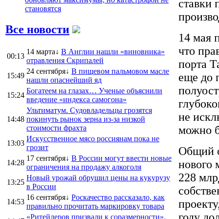
ставки 
становятся
произво
Все новости
14 мая 
что пра
14 марта↓
В Англии нашли «виновника»
00:13
отравления Скрипалей
порта Т
24 сентября↓
В пищевом пальмовом масле
еще до 
15:49
нашли опаснейший яд
полуост
Богатеем на глазах… Ученые объяснили
15:24
введение «индекса самогона»
глубоко
Ультиматум. Судовладельцы грозятся
не искл
14:48
покинуть рынок зерна из-за низкой
стоимости фрахта
можно б
Искусственное мясо россиянам пока не
13:03
грозит
Общий о
17 сентября↓
В России могут ввести новые
нового 
14:28
ограничения на продажу алкоголя
228 млр
Новый урожай обрушил цены на кукурузу
13:25
в России
собстве
16 сентября↓
Роскачество рассказало, как
14:53
проекту
правильно прочитать маркировку товара
году до
«Ритейлеров призвали к соразмерности».