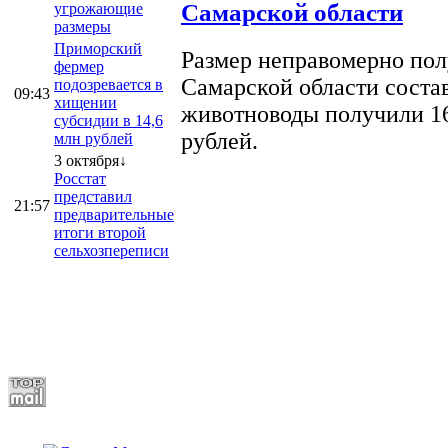
Самарской области
угрожающие
размеры
Приморский
Размер неправомерно полу
фермер
Самарской области соста
подозревается в
09:43
хищении
животноводы получили 16
субсидии в 14,6
рублей.
млн рублей
3 октября↓
Росстат
представил
21:57
предварительные
итоги второй
сельхозпереписи