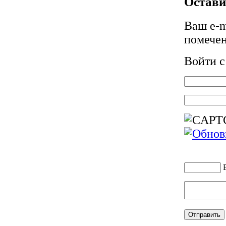
Остави
Ваш e-m
помече
Войти 