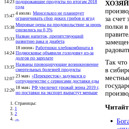
14:23
подорожавшие продукты по итогам 2018
ХОЗЯЙ
года
произво
4 июля↓
Минсельхоз не планирует
15:47
за счет
ограничивать сбор диких грибов и ягод
Мировые цены на продовольствие за июнь
полки в
15:38
снизились на 0,3%
правите
Назван напиток, препятствующий
15:33
замещен
развитию рака и диабета
18 июня↓
Работники хлебокомбината в
радоват
14:24
Подмосковье объявили голодовку из-за
долгов по зарплате
Так что
Названы провоцирующие возникновение
13:35
в сибир
смертельных болезней продукты
23 мая↓
«Перекресток» задумался о
местные
12:07
сотрудничестве с сервисами доставки еды
государ
18 мая↓
РФ увеличит урожай зерна 2019 г,
12:20
произво
но поставки на экспорт вырастут меньше
Страницы:
Читайт
1
2
→
Бог
«ин