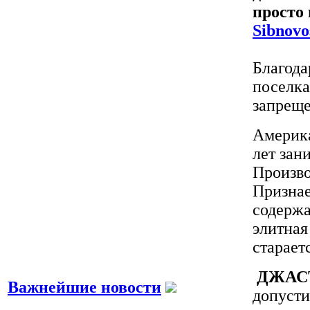
просто 
Sibnovo
Благода
поселка
запреще
Америка
лет зан
Произво
Признае
содержа
элитная
старает
ДЖАСТ
Важнейшие новости
допусти