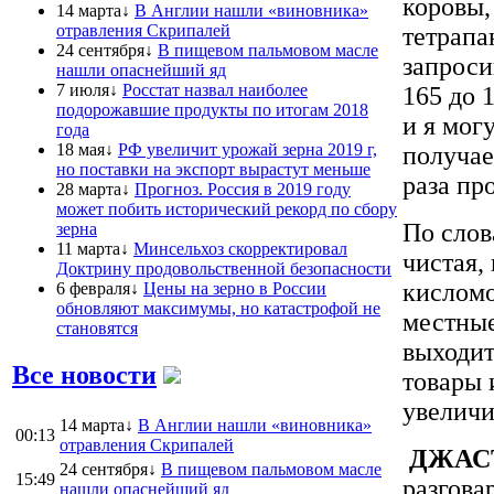
коровы,
14 марта↓
В Англии нашли «виновника»
отравления Скрипалей
тетрапа
24 сентября↓
В пищевом пальмовом масле
запроси
нашли опаснейший яд
7 июля↓
Росстат назвал наиболее
165 до 
подорожавшие продукты по итогам 2018
и я могу
года
18 мая↓
РФ увеличит урожай зерна 2019 г,
получае
но поставки на экспорт вырастут меньше
раза пр
28 марта↓
Прогноз. Россия в 2019 году
может побить исторический рекорд по сбору
По слов
зерна
11 марта↓
Минсельхоз скорректировал
чистая,
Доктрину продовольственной безопасности
кисломо
6 февраля↓
Цены на зерно в России
обновляют максимумы, но катастрофой не
местные
становятся
выходит
Все новости
товары 
увеличи
14 марта↓
В Англии нашли «виновника»
00:13
отравления Скрипалей
​
ДЖАС
24 сентября↓
В пищевом пальмовом масле
15:49
разгова
нашли опаснейший яд