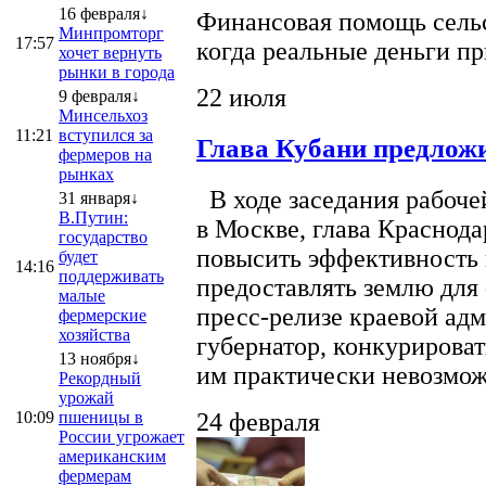
16 февраля↓
Финансовая помощь сельс
Минпромторг
17:57
когда реальные деньги п
хочет вернуть
рынки в города
22 июля
9 февраля↓
Минсельхоз
11:21
вступился за
Глава Кубани предложи
фермеров на
рынках
В ходе заседания рабоче
31 января↓
В.Путин:
в Москве, глава Краснод
государство
повысить эффективность 
будет
14:16
поддерживать
предоставлять землю для 
малые
пресс-релизе краевой ад
фермерские
хозяйства
губернатор, конкурироват
13 ноября↓
им практически невозможно
Рекордный
урожай
10:09
пшеницы в
24 февраля
России угрожает
американским
фермерам