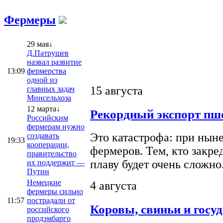
Фермеры
29 мая↓
Д.Патрушев
назвал развитие
13:09
фермерства
одной из
15 августа
главных задач
Минсельхоза
12 марта↓
Рекордный экспорт пше
Российским
фермерам нужно
Это катастрофа: при ныне
создавать
19:33
кооперации,
фермеров. Тем, кто закре
правительство
плаву будет очень сложно
их поддержит —
Путин
Немецкие
4 августа
фермеры сильно
11:57
пострадали от
Коровы, свиньи и госу
российского
продэмбарго