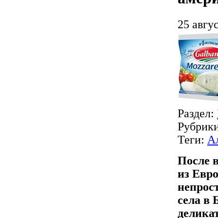
25 авгус
Раздел:
Рубрик
Теги:
А
После в
из Евр
непрос
села в
деликат