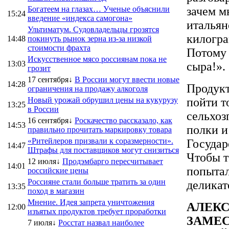
Богатеем на глазах… Ученые объяснили
зачем м
15:24
введение «индекса самогона»
итальян
Ультиматум. Судовладельцы грозятся
килогра
14:48
покинуть рынок зерна из-за низкой
стоимости фрахта
Потому 
Искусственное мясо россиянам пока не
13:03
сыра!».
грозит
17 сентября↓
В России могут ввести новые
14:28
Продукт
ограничения на продажу алкоголя
Новый урожай обрушил цены на кукурузу
пойти т
13:25
в России
сельхоз
16 сентября↓
Роскачество рассказало, как
14:53
полки и
правильно прочитать маркировку товара
«Ритейлеров призвали к соразмерности».
Государ
14:47
Штрафы для поставщиков могут снизиться
Чтобы т
12 июля↓
Продэмбарго пересчитывает
14:01
попытал
российские цены
Россияне стали больше тратить за один
деликат
13:35
поход в магазин
Мнение. Идея запрета уничтожения
АЛЕКСА
12:00
изъятых продуктов требует проработки
ЗАМЕС
7 июля↓
Росстат назвал наиболее