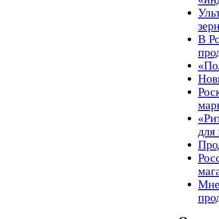
Уль
зер
В Р
про
«По
Нов
Рос
мар
«Ри
для
Про
Рос
маг
Мне
про