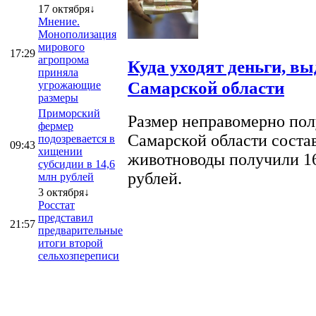
17 октября↓
Мнение.
Монополизация
мирового
17:29
агропрома
Куда уходят деньги, в
приняла
Самарской области
угрожающие
размеры
Приморский
Размер неправомерно полу
фермер
Самарской области соста
подозревается в
09:43
хищении
животноводы получили 16
субсидии в 14,6
рублей.
млн рублей
3 октября↓
Росстат
представил
21:57
предварительные
итоги второй
сельхозпереписи