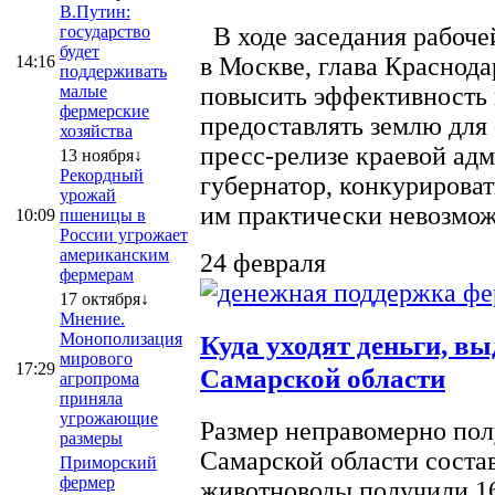
В.Путин:
государство
В ходе заседания рабоче
будет
14:16
в Москве, глава Краснод
поддерживать
малые
повысить эффективность 
фермерские
предоставлять землю для 
хозяйства
пресс-релизе краевой ад
13 ноября↓
Рекордный
губернатор, конкурироват
урожай
им практически невозможно
10:09
пшеницы в
России угрожает
американским
24 февраля
фермерам
17 октября↓
Мнение.
Монополизация
Куда уходят деньги, в
мирового
17:29
Самарской области
агропрома
приняла
угрожающие
Размер неправомерно полу
размеры
Самарской области соста
Приморский
фермер
животноводы получили 16