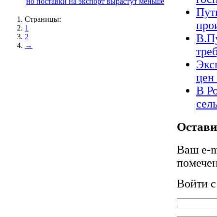
но поставки на экспорт вырастут меньше
Пут
Страницы:
про
1
В.П
2
→
треб
Экс
цен
В Р
сел
Остави
Ваш e-m
помече
Войти 