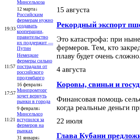
Минсельхоза
15 августа
12 марта↓
Российским
фермерам нужно
Рекордный экспорт пше
создавать
19:33
кооперации,
правительство
Это катастрофа: при ныне
их поддержит —
фермеров. Тем, кто закре
Путин
плаву будет очень сложно
Немецкие
фермеры сильно
11:57
пострадали от
4 августа
российского
продэмбарго
Коровы, свиньи и госу
16 февраля↓
Минпромторг
17:57
хочет вернуть
Финансовая помощь сельс
рынки в города
когда реальные деньги п
9 февраля↓
Минсельхоз
22 июля
11:21
вступился за
фермеров на
рынках
Глава Кубани предложи
31 января↓