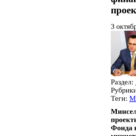
прое
3 октяб
Раздел:
Рубрик
Теги:
М
Минсел
проект
Фонда 
минист