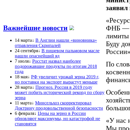
заявил
«Ресурс
Важнейшие новости
ФНБ — к
лимиты 
14 марта↓
В Англии нашли «виновника»
Буду до
отравления Скрипалей
России»
24 сентября↓
В пищевом пальмовом масле
нашли опаснейший яд
7 июля↓
Росстат назвал наиболее
По слов
подорожавшие продукты по итогам 2018
косвенн
года
18 мая↓
РФ увеличит урожай зерна 2019 г,
финанс
но поставки на экспорт вырастут меньше
28 марта↓
Прогноз. Россия в 2019 году
Особенн
может побить исторический рекорд по сбору
зерна
хозяйст
11 марта↓
Минсельхоз скорректировал
большог
Доктрину продовольственной безопасности
6 февраля↓
Цены на зерно в России
обновляют максимумы, но катастрофой не
«У нас 
становятся
Мы прос