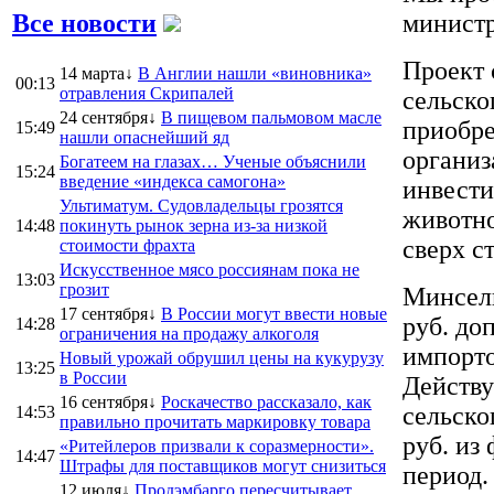
Все новости
министр
Проект 
14 марта↓
В Англии нашли «виновника»
00:13
отравления Скрипалей
сельско
24 сентября↓
В пищевом пальмовом масле
приобре
15:49
нашли опаснейший яд
организ
Богатеем на глазах… Ученые объяснили
15:24
введение «индекса самогона»
инвести
Ультиматум. Судовладельцы грозятся
животно
14:48
покинуть рынок зерна из-за низкой
сверх с
стоимости фрахта
Искусственное мясо россиянам пока не
13:03
грозит
Минсель
17 сентября↓
В России могут ввести новые
руб. до
14:28
ограничения на продажу алкоголя
импорто
Новый урожай обрушил цены на кукурузу
13:25
в России
Действ
16 сентября↓
Роскачество рассказало, как
сельско
14:53
правильно прочитать маркировку товара
руб. из
«Ритейлеров призвали к соразмерности».
14:47
Штрафы для поставщиков могут снизиться
период.
12 июля↓
Продэмбарго пересчитывает