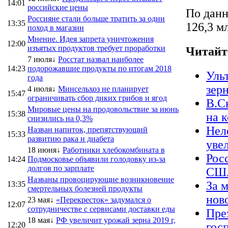
14:01
российские цены
По данн
Россияне стали больше тратить за один
13:35
126,3 мл
поход в магазин
Мнение. Идея запрета уничтожения
12:00
изъятых продуктов требует проработки
Читайт
7 июля↓
Росстат назвал наиболее
14:23
подорожавшие продукты по итогам 2018
Уль
года
зер
4 июля↓
Минсельхоз не планирует
15:47
ограничивать сбор диких грибов и ягод
В.С
Мировые цены на продовольствие за июнь
15:38
на 
снизились на 0,3%
Нел
Назван напиток, препятствующий
15:33
развитию рака и диабета
уве
18 июня↓
Работники хлебокомбината в
Рос
14:24
Подмосковье объявили голодовку из-за
долгов по зарплате
США
Названы провоцирующие возникновение
За 
13:35
смертельных болезней продукты
нов
23 мая↓
«Перекресток» задумался о
12:07
сотрудничестве с сервисами доставки еды
Пре
18 мая↓
РФ увеличит урожай зерна 2019 г,
12:20
гос