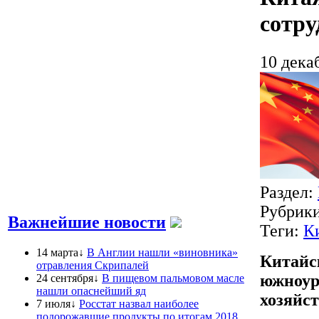
сотру
10 дека
Раздел:
Рубрик
Важнейшие новости
Теги:
К
14 марта↓
В Англии нашли «виновника»
Китайс
отравления Скрипалей
южноур
24 сентября↓
В пищевом пальмовом масле
нашли опаснейший яд
хозяйс
7 июля↓
Росстат назвал наиболее
подорожавшие продукты по итогам 2018