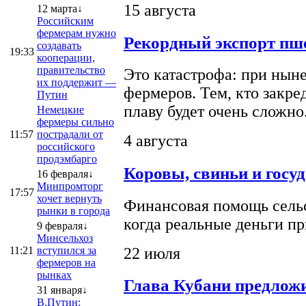
15 августа
12 марта↓
Российским
фермерам нужно
Рекордный экспорт пше
создавать
19:33
кооперации,
правительство
Это катастрофа: при ныне
их поддержит —
фермеров. Тем, кто закре
Путин
плаву будет очень сложно
Немецкие
фермеры сильно
11:57
пострадали от
4 августа
российского
продэмбарго
Коровы, свиньи и госу
16 февраля↓
Минпромторг
17:57
хочет вернуть
Финансовая помощь сельс
рынки в города
когда реальные деньги п
9 февраля↓
Минсельхоз
22 июля
11:21
вступился за
фермеров на
рынках
Глава Кубани предложи
31 января↓
В.Путин: