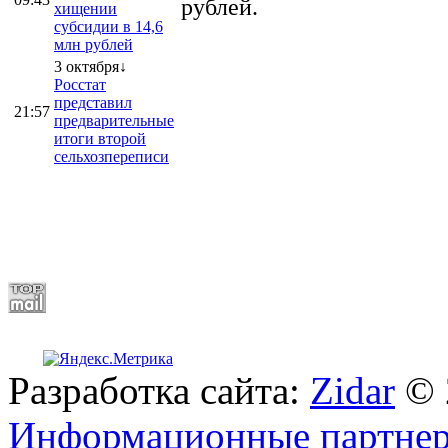
рублей.
хищении
субсидии в 14,6
млн рублей
3 октября↓
Росстат
представил
21:57
предварительные
итоги второй
сельхозпереписи
Разработка сайта:
Zidar
© 
Информационные партне