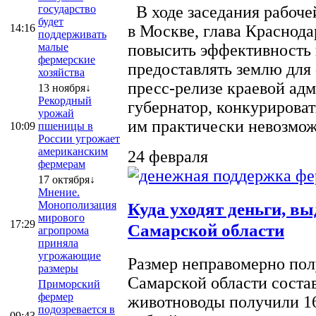
государство
В ходе заседания рабоче
будет
14:16
в Москве, глава Краснод
поддерживать
малые
повысить эффективность 
фермерские
предоставлять землю для 
хозяйства
пресс-релизе краевой ад
13 ноября↓
Рекордный
губернатор, конкурироват
урожай
им практически невозможно
10:09
пшеницы в
России угрожает
американским
24 февраля
фермерам
17 октября↓
Мнение.
Монополизация
Куда уходят деньги, в
мирового
17:29
Самарской области
агропрома
приняла
угрожающие
Размер неправомерно полу
размеры
Самарской области соста
Приморский
фермер
животноводы получили 16
подозревается в
09:43