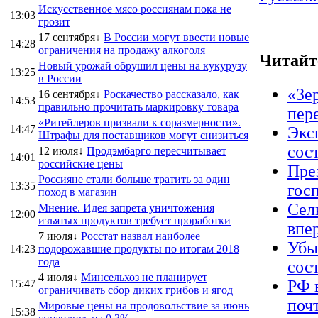
Искусственное мясо россиянам пока не
13:03
грозит
17 сентября↓
В России могут ввести новые
14:28
ограничения на продажу алкоголя
Читайт
Новый урожай обрушил цены на кукурузу
13:25
в России
«Зер
16 сентября↓
Роскачество рассказало, как
14:53
правильно прочитать маркировку товара
пер
«Ритейлеров призвали к соразмерности».
14:47
Экс
Штрафы для поставщиков могут снизиться
сос
12 июля↓
Продэмбарго пересчитывает
14:01
российские цены
Пре
Россияне стали больше тратить за один
13:35
гос
поход в магазин
Сел
Мнение. Идея запрета уничтожения
12:00
изъятых продуктов требует проработки
впе
7 июля↓
Росстат назвал наиболее
Убы
14:23
подорожавшие продукты по итогам 2018
года
сос
4 июля↓
Минсельхоз не планирует
РФ 
15:47
ограничивать сбор диких грибов и ягод
почт
Мировые цены на продовольствие за июнь
15:38