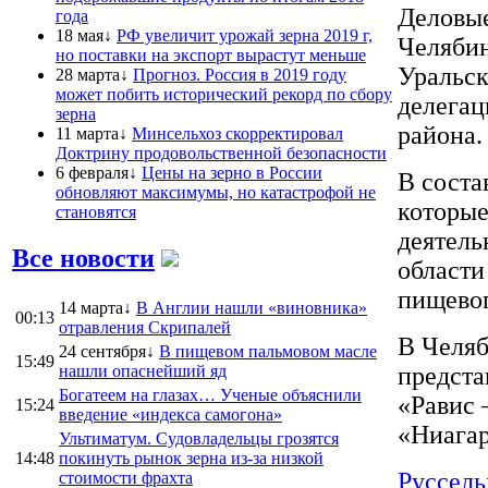
Деловые
года
18 мая↓
РФ увеличит урожай зерна 2019 г,
Челябин
но поставки на экспорт вырастут меньше
Уральск
28 марта↓
Прогноз. Россия в 2019 году
может побить исторический рекорд по сбору
делегац
зерна
района.
11 марта↓
Минсельхоз скорректировал
Доктрину продовольственной безопасности
6 февраля↓
Цены на зерно в России
В соста
обновляют максимумы, но катастрофой не
которые
становятся
деятель
Все новости
области
пищевог
14 марта↓
В Англии нашли «виновника»
00:13
отравления Скрипалей
В Челяб
24 сентября↓
В пищевом пальмовом масле
15:49
нашли опаснейший яд
предста
Богатеем на глазах… Ученые объяснили
«Равис 
15:24
введение «индекса самогона»
«Ниагар
Ультиматум. Судовладельцы грозятся
14:48
покинуть рынок зерна из-за низкой
Руссель
стоимости фрахта