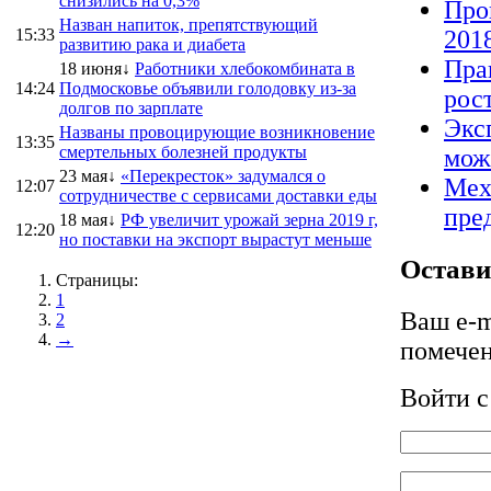
снизились на 0,3%
Про
Назван напиток, препятствующий
15:33
2018
развитию рака и диабета
Пра
18 июня↓
Работники хлебокомбината в
14:24
Подмосковье объявили голодовку из-за
рос
долгов по зарплате
Экс
Названы провоцирующие возникновение
13:35
смертельных болезней продукты
мож
23 мая↓
«Перекресток» задумался о
Мех
12:07
сотрудничестве с сервисами доставки еды
пре
18 мая↓
РФ увеличит урожай зерна 2019 г,
12:20
но поставки на экспорт вырастут меньше
Остави
Страницы:
1
Ваш e-m
2
→
помече
Войти 