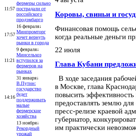
фермеры сильно
11:57
пострадали от
Коровы, свиньи и госу
российского
продэмбарго
16 февраля↓
Финансовая помощь сельс
Минпромторг
17:57
когда реальные деньги п
хочет вернуть
рынки в города
22 июля
9 февраля↓
Минсельхоз
11:21
вступился за
Глава Кубани предложи
фермеров на
рынках
В ходе заседания рабоче
31 января↓
В.Путин:
в Москве, глава Краснод
государство
повысить эффективность 
будет
14:16
поддерживать
предоставлять землю для 
малые
пресс-релизе краевой ад
фермерские
хозяйства
губернатор, конкурироват
13 ноября↓
им практически невозможно
Рекордный
урожай