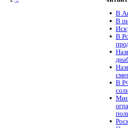
→
В А
В п
Иск
В Р
про
Наз
диа
Наз
сме
В Р
сол
Мин
огр
пол
Рос