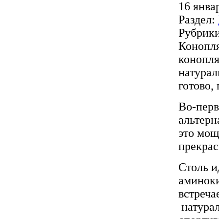
16 янва
Раздел:
Рубрик
Конопля
конопля
натурал
готово, 
Во-перв
альтерн
это мощ
прекрас
Столь и
аминоки
встреча
натурал