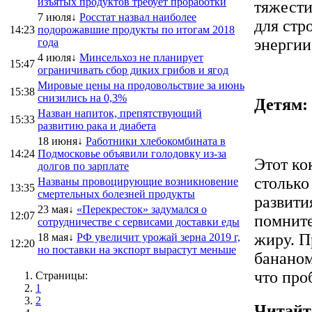
изъятых продуктов требует проработки
тяжести
7 июля↓
Росстат назвал наиболее
для стр
14:23
подорожавшие продукты по итогам 2018
энергии
года
4 июля↓
Минсельхоз не планирует
15:47
ограничивать сбор диких грибов и ягод
Мировые цены на продовольствие за июнь
15:38
снизились на 0,3%
Детям:
Назван напиток, препятствующий
15:33
развитию рака и диабета
18 июня↓
Работники хлебокомбината в
14:24
Подмосковье объявили голодовку из-за
Этот ко
долгов по зарплате
столько
Названы провоцирующие возникновение
13:35
смертельных болезней продукты
развити
23 мая↓
«Перекресток» задумался о
12:07
помните
сотрудничестве с сервисами доставки еды
жиру. П
18 мая↓
РФ увеличит урожай зерна 2019 г,
12:20
но поставки на экспорт вырастут меньше
бананом
что про
Страницы:
1
2
Читайт