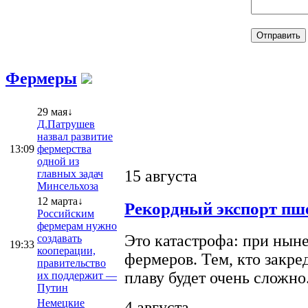
Фермеры
29 мая↓
Д.Патрушев
назвал развитие
13:09
фермерства
одной из
15 августа
главных задач
Минсельхоза
12 марта↓
Рекордный экспорт пше
Российским
фермерам нужно
Это катастрофа: при ныне
создавать
19:33
кооперации,
фермеров. Тем, кто закре
правительство
плаву будет очень сложно
их поддержит —
Путин
Немецкие
4 августа