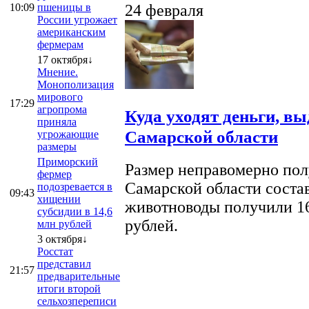
10:09
пшеницы в
24 февраля
России угрожает
американским
фермерам
17 октября↓
Мнение.
Монополизация
мирового
17:29
агропрома
Куда уходят деньги, в
приняла
Самарской области
угрожающие
размеры
Приморский
Размер неправомерно полу
фермер
Самарской области соста
подозревается в
09:43
хищении
животноводы получили 16
субсидии в 14,6
рублей.
млн рублей
3 октября↓
Росстат
представил
21:57
предварительные
итоги второй
сельхозпереписи