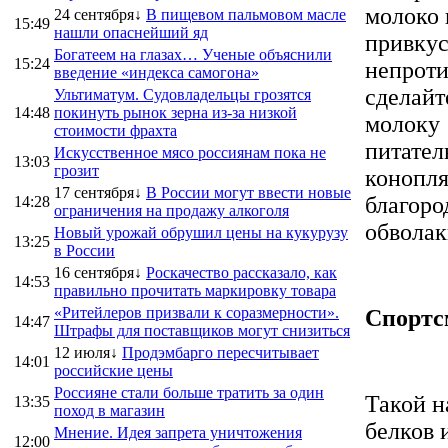
молоко 
24 сентября↓
В пищевом пальмовом масле
15:49
нашли опаснейший яд
привкус
Богатеем на глазах… Ученые объяснили
15:24
непроти
введение «индекса самогона»
сделайт
Ультиматум. Судовладельцы грозятся
14:48
покинуть рынок зерна из-за низкой
молоку 
стоимости фрахта
питател
Искусственное мясо россиянам пока не
13:03
грозит
конопля
17 сентября↓
В России могут ввести новые
благоро
14:28
ограничения на продажу алкоголя
обвола
Новый урожай обрушил цены на кукурузу
13:25
в России
16 сентября↓
Роскачество рассказало, как
14:53
правильно прочитать маркировку товара
«Ритейлеров призвали к соразмерности».
Спортс
14:47
Штрафы для поставщиков могут снизиться
12 июля↓
Продэмбарго пересчитывает
14:01
российские цены
Россияне стали больше тратить за один
Такой н
13:35
поход в магазин
белков 
Мнение. Идея запрета уничтожения
12:00