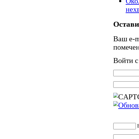
Око
нех
Остави
Ваш e-m
помече
Войти 