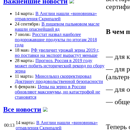
Важнейшие новости
сертифи
14 марта↓
В Англии нашли «виновника»
отравления Скрипалей
24 сентября↓
В пищевом пальмовом масле
нашли опаснейший яд
В чем 
7 июля↓
Росстат назвал наиболее
подорожавшие продукты по итогам 2018
года
18 мая↓
РФ увеличит урожай зерна 2019 г,
но поставки на экспорт вырастут меньше
— для к
28 марта↓
Прогноз. Россия в 2019 году
может побить исторический рекорд по сбору
— для р
зерна
(альтер
11 марта↓
Минсельхоз скорректировал
Доктрину продовольственной безопасности
6 февраля↓
Цены на зерно в России
— для о
обновляют максимумы, но катастрофой не
становятся
— общее
Все новости
14 марта↓
В Англии нашли «виновника»
00:13
Теперь 
отравления Скрипалей