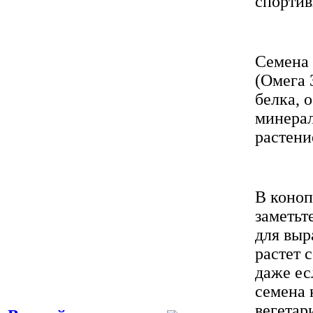
спортив
Семена 
(Омега 
белка, 
минерал
растени
В коноп
заметьт
для выр
растет 
даже ес
семена 
вегетар