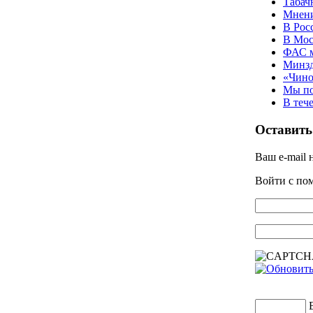
Табач
Мнени
В Рос
В Мос
ФАС м
Минзд
«Чино
Мы по
В теч
Оставить
Ваш e-mail 
Войти с п