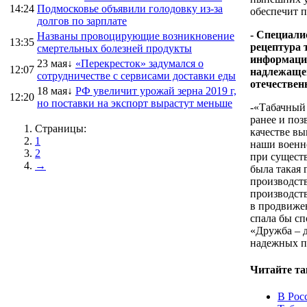
14:24
Подмосковье объявили голодовку из-за
обеспечит 
долгов по зарплате
- Специали
Названы провоцирующие возникновение
13:35
рецептура 
смертельных болезней продукты
информацие
23 мая↓
«Перекресток» задумался о
12:07
надлежащем
сотрудничестве с сервисами доставки еды
отечествен
18 мая↓
РФ увеличит урожай зерна 2019 г,
12:20
но поставки на экспорт вырастут меньше
-«Табачный
ранее и поз
Страницы:
качестве вы
1
наши военно
2
при сущест
→
была такая 
производст
производств
в продвиже
спала бы сп
«Дружба – д
надежных п
Читайте та
В Рос