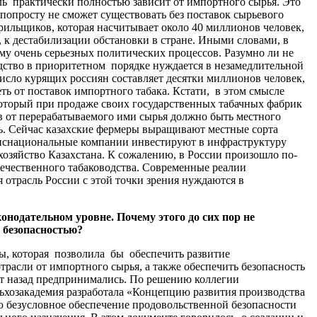
ль практически полностью зависит от импортного сырья. Это
 попросту не сможет существовать без поставок сырьевого
урильщиков, которая насчитывает около 40 миллионов человек,
, к дестабилизации обстановки в стране. Иными словами, в
у очень серьезных политических процессов. Разумно ли не
водство в приоритетном порядке нуждается в незамедлительной
сло курящих россиян составляет десятки миллионов человек,
ть от поставок импортного табака. Кстати, в этом смысле
оторый при продаже своих государственных табачных фабрик
 от перерабатываемого ими сырья должно быть местного
ь. Сейчас казахские фермеры выращивают местные сорта
анснациональные компании инвестируют в инфраструктуру
хозяйство Казахстана. К сожалению, в России произошло по-
ечественного табаководства. Современные реалии
я отрасль России с этой точки зрения нуждаются в
онодательном уровне. Почему этого до сих пор не
 безопасностью?
вы, которая позволила бы обеспечить развитие
трасли от импортного сырья, а также обеспечить безопасность
ет назад предпринимались. По решению коллегии
ельхозакадемия разработала «Концепцию развития производства
безусловное обеспечение продовольственной безопасности