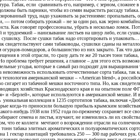
ура. Табак, если сравнивать его, например, с зерном, сложнее в 
должны быть парники, чтобы из семян вырастить рассаду табака. 
зированный труд, надо ухаживать за растениями: пропалывать,
, — потом собирать урожай – не за один раз, как зерно комбайна
иста. Как говорят профессионалы, убрать в несколько ломок. По
 и трудоемкий – нанизывание листьев на шнур либо, если сушка
 сушилку. После сушки табак надо отсортировать и упаковать…
ак свидетельствуют сами табаководы, сушилки сданы на металло
огурцов-помидоров, а большинство из них закрыто. Так что даж
щения в этой отрасли, то сразу дать те же 20 тысяч тонн табак
Но проблема требует решения, а главное – для этого есть возмож
ельные угодья, которые в самый раз подходят для выращивания т
 невозможность использовать отечественные сорта табака, так 
 технология американской мешки – «American blend», а российс
о сигарет из табачной мешки восточного типа. Но, как свидет
зводящих хозяйствах Краснодарского края и на опытном пол
» и «Берлей», которые используются в американской мешке. И 
ь уникальная коллекция в 1235 сортотипов табака, включая «Д
торые когда-то приносили большую прибыль крымским хозяйствам
 какого-нибудь 1938 или 1952 года по-прежнему сохраняет все св
обирают семена и листья, изучают, не изменились ли их свойс
том, что ее коллеги мечтают о возрождении отрасли на солнечн
. тонн табака элитных ароматических и полуароматических сорт
 на 1 гектар плантаций требовались 250 — 300 пар рабочих рук.
ловиях позволит создать тысячи новых рабочих мест и станет 