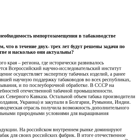
 необходимость импортозамещения в табаководстве
 что в течение двух- трех лет будут решены задачи по
тве и насколько они актуальны?
го края – региона, где исторически развивалось
вается Всероссийский научно-исследовательский институт
ние осуществляет экспертизу табачных изделий, а ранее
явшей научную поддержку табаководов во всех республиках,
елывания, и по послеуборочной обработке. В СССР на
ребностей отечественной табачной промышленности.
ках Северного Кавказа. Остальной объем табака производители
олдавия, Украина) и закупали в Болгарии, Румынии, Индии.
оводческая отрасль получила возможность дополнительного
икальными природными условиями для выращивания
продукции. На российском внутреннем рынке доминируют
ак для своих российских фабрик. В итоге отечественное