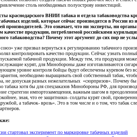
привлечение столь необходимых полуострову инвестиций.
сты краснодарского ВНИИ табака и отдела табаководства кр
табачных изделий, которые сейчас производятся в России и
й производителей. Это означает, что ни эксперты, ни органы
 качестве продукции, потребляемой российскими курильщика
ного табаководства? Почему этот аргумент до сих пор не ус
 союз» уже призвал вернуться к регулированию табачного произ
волял контролировать качество продукции. Сейчас узнать полный
пускаемой табачной продукции. Между тем, эта продукция может
служащие курят, для Минобороны даже изготавливаются сигарет
вующем уровне контроля бойцы будут обеспечены куревом без вс
гарантия, необходимо выращивать свой собственный табак, что
ва, не допуская разных нежелательных «сюрпризов». Почему бы 
о табака хотя бы для спецзаказов Минобороны РФ, для произво
ние стратегии импортозамещения, важным шагом в преодолении 
окойнее, зная, что ее защитники- солдаты курят свой, проверенн
ружбой, а табачок- врозь». Это в том числе и о том, что табак 
артнеров.
кже:
сии стартовал эксперимент по маркировке табачных изделий