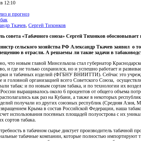
 в 12:10
лиз и прогноз
бак
андр Ткачев
,
Сергей Тихонков
ль совета «Табачного союза» Сергей Тихонков обосновывает
нистр сельского хозяйства РФ Александр Ткачев заявил о том,
ещению в отрасли. А решаемы ли такие задачи в табаководс
но, что новым главой Минсельхоза стал губернатор Краснодарско
во, и где не только сохранился, но и успешно работает и разви
хорки и табачных изделий (ФГБНУ ВНИИТТИ). Сейчас это учрежде
е и головной организацией всего Советского Союза, осуществл
али табак: и по новым сортам табака, и по технологии их возд
 России выращивалось около 6 процентов от общего объема пот
асполагались как раз на Кубани, а также в некоторых республи
делий получали из других союзных республик (Средняя Азия, М
возвращением Крыма в состав Российской Федерации, наша табак
а счет использования посевных площадей полуострова с их ун
х сортов табака.
отребность в табачном сырье диктует производитель табачной 
нальные табачные компании, которые полностью импортируют таб