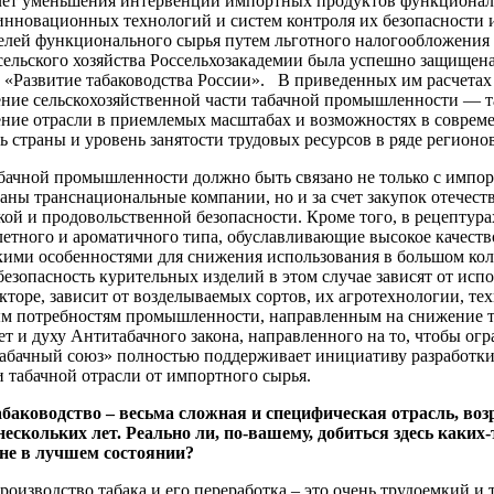
счет уменьшения интервенции импортных продуктов функциональ
нновационных технологий и систем контроля их безопасности и
елей функционального сырья путем льготного налогообложения 
сельского хозяйства Россельхозакадемии была успешно защищен
 «Развитие табаководства России». В приведенных им расчетах
ение сельскохозяйственной части табачной промышленности — та
ение отрасли в приемлемых масштабах и возможностях в совре
ь страны и уровень занятости трудовых ресурсов в ряде регио
бачной промышленности должно быть связано не только с импорт
аны транснациональные компании, но и за счет закупок отечеств
ой и продовольственной безопасности. Кроме того, в рецептур
летного и ароматичного типа, обуславливающие высокое качест
кими особенностями для снижения использования в большом кол
безопасность курительных изделий в этом случае зависят от исп
кторе, зависит от возделываемых сортов, их агротехнологии, т
м потребностям промышленности, направленным на снижение то
ет и духу Антитабачного закона, направленного на то, чтобы ог
абачный союз» полностью поддерживает инициативу разработки 
 табачной отрасли от импортного сырья.
табаководство – весьма сложная и специфическая отрасль, во
ескольких лет. Реально ли, по-вашему, добиться здесь каких-
не в лучшем состоянии?
роизводство табака и его переработка – это очень трудоемкий и