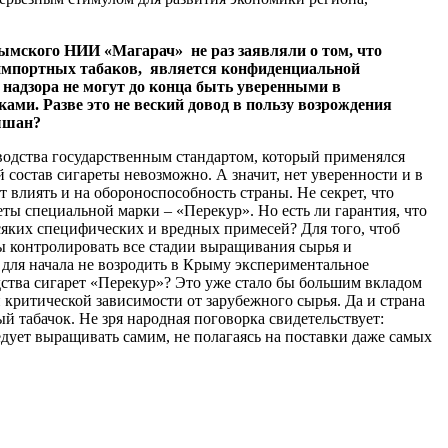
ымского НИИ «Магарач» не раз заявляли о том, что
з импортных табаков, является конфиденциальной
 надзора не могут до конца быть уверенными в
ми. Разве это не веский довод в пользу возрождения
лышан?
водства государственным стандартом, который применялся
 состав сигареты невозможно. А значит, нет уверенности и в
 влиять и на обороноспособность страны. Не секрет, что
ы специальной марки – «Перекур». Но есть ли гарантия, что
яких специфических и вредных примесей? Для того, чтоб
бы контролировать все стадии выращивания сырья и
для начала не возродить в Крыму экспериментальное
дства сигарет «Перекур»? Это уже стало бы большим вкладом
критической зависимости от зарубежного сырья. Да и страна
ый табачок. Не зря народная поговорка свидетельствует:
следует выращивать самим, не полагаясь на поставки даже самых