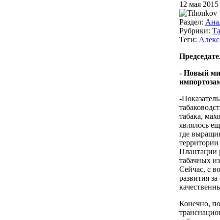
12 мая 2015
Раздел:
Ана
Рубрики:
Та
Теги:
Алекс
Председате
- Новый ми
импортозам
-Показатель
табаководст
табака, ма
являлось ещ
где выращив
территории
Плантации р
табачных из
Сейчас, с 
развития з
качественны
Конечно, п
транснацио