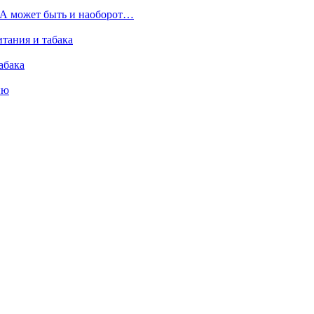
у. А может быть и наоборот…
тания и табака
абака
ию