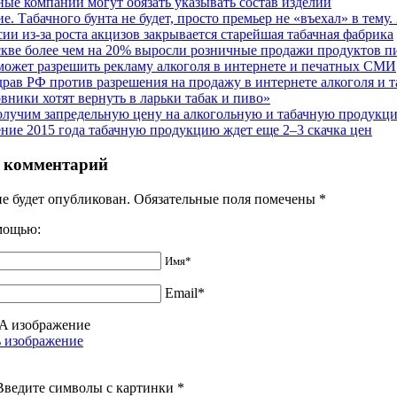
ные компании могут обязать указывать состав изделий
е. Табачного бунта не будет, просто премьер не «въехал» в тем
сии из-за роста акцизов закрывается старейшая табачная фабрика
кве более чем на 20% выросли розничные продажи продуктов пи
ожет разрешить рекламу алкоголя в интернете и печатных СМИ
рав РФ против разрешения на продажу в интернете алкоголя и т
вники хотят вернуть в ларьки табак и пиво»
лучим запредельную цену на алкогольную и табачную продукц
ение 2015 года табачную продукцию ждет еще 2–3 скачка цен
 комментарий
не будет опубликован. Обязательные поля помечены
*
омощью:
Имя*
Email*
Введите символы с картинки
*