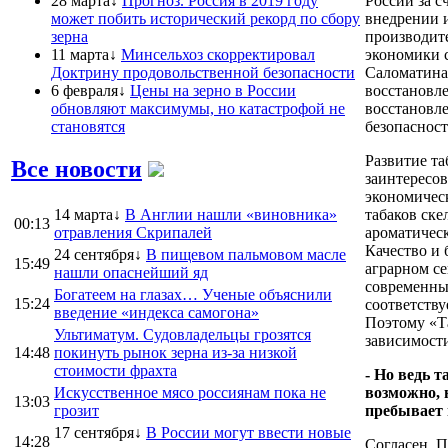
28 марта↓
Прогноз. Россия в 2019 году
России за 
может побить исторический рекорд по сбору
внедрении и
зерна
производит
11 марта↓
Минсельхоз скорректировал
экономики 
Доктрину продовольственной безопасности
Саломатина
6 февраля↓
Цены на зерно в России
восстановл
обновляют максимумы, но катастрофой не
восстановл
становятся
безопасност
Развитие та
Все новости
заинтересов
экономическ
14 марта↓
В Англии нашли «виновника»
табаков ске
00:13
отравления Скрипалей
ароматичес
Качество и 
24 сентября↓
В пищевом пальмовом масле
15:49
аграрном се
нашли опаснейший яд
современны
Богатеем на глазах… Ученые объяснили
15:24
соответству
введение «индекса самогона»
Поэтому «Т
Ультиматум. Судовладельцы грозятся
зависимости
14:48
покинуть рынок зерна из-за низкой
стоимости фрахта
- Но ведь 
Искусственное мясо россиянам пока не
возможно, н
13:03
грозит
пребывает 
17 сентября↓
В России могут ввести новые
14:28
Согласен. П