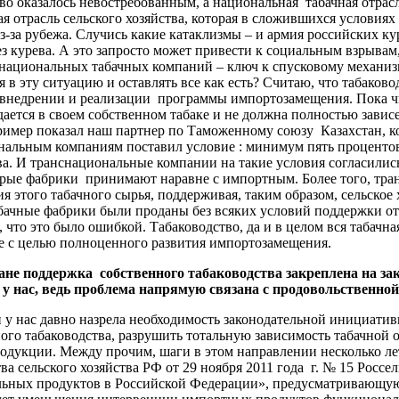
во оказалось невостребованным, а национальная табачная отрас
я отрасль сельского хозяйства, которая в сложившихся условиях
з-за рубежа. Случись какие катаклизмы – и армия российских к
ез курева. А это запросто может привести к социальным взрывам
снациональных табачных компаний – ключ к спусковому механизм
 в эту ситуацию и оставлять все как есть? Считаю, что табако
, внедрении и реализации программы импортозамещения. Пока чи
ается в своем собственном табаке и не должна полностью зависе
имер показал наш партнер по Таможенному союзу Казахстан, к
нальным компаниям поставил условие : минимум пять процентов
ва. И транснациональные компании на такие условия согласилис
торые фабрики принимают наравне с импортным. Более того, тр
 этого табачного сырья, поддерживая, таким образом, сельское 
абачные фабрики были проданы без всяких условий поддержки от
 что это было ошибкой. Табаководство, да и в целом вся табачна
ке с целью полноценного развития импортозамещения.
тане поддержка собственного табаководства закреплена на зак
 у нас, ведь проблема напрямую связана с продовольственной
и у нас давно назрела необходимость законодательной инициати
ого табаководства, разрушить тотальную зависимость табачной о
родукции. Между прочим, шаги в этом направлении несколько л
а сельского хозяйства РФ от 29 ноября 2011 года г. № 15 Росс
ьных продуктов в Российской Федерации», предусматривающую 