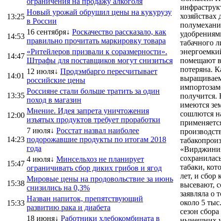
ограничения на продажу алкоголя
инфраструкт
Новый урожай обрушил цены на кукурузу
хозяйствах 
13:25
в России
полумехани
16 сентября↓
Роскачество рассказало, как
удобрениями
14:53
правильно прочитать маркировку товара
табачного л
«Ритейлеров призвали к соразмерности».
энергоемкий
14:47
Штрафы для поставщиков могут снизиться
помещают в
потеряна. К
12 июля↓
Продэмбарго пересчитывает
14:01
выращиваем 
российские цены
импортозаме
Россияне стали больше тратить за один
13:35
получится. 
поход в магазин
имеются зем
Мнение. Идея запрета уничтожения
сошлются на
12:00
изъятых продуктов требует проработки
применяется
7 июля↓
Росстат назвал наиболее
производств
14:23
подорожавшие продукты по итогам 2018
табакопрои
года
«Вирджиния
сохранилас
4 июля↓
Минсельхоз не планирует
15:47
табаки, ко
ограничивать сбор диких грибов и ягод
лет, и сбор
Мировые цены на продовольствие за июнь
15:38
высевают, с
снизились на 0,3%
заявляла о 
Назван напиток, препятствующий
около 5 тыс
15:33
развитию рака и диабета
сезон сбора
18 июня↓
Работники хлебокомбината в
нынешних ус