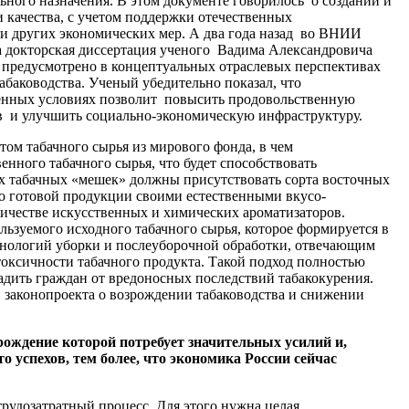
ного назначения. В этом документе говорилось о создании и
 качества, с учетом поддержки отечественных
и других экономических мер. А два года назад во ВНИИ
а докторская диссертация ученого Вадима Александровича
 предусмотрено в концептуальных отраслевых перспективах
баководства. Ученый убедительно показал, что
менных условиях позволит повысить продовольственную
нов и улучшить социально-экономическую инфраструктуру.
ом табачного сырья из мирового фонда, в чем
енного табачного сырья, что будет способствовать
ах табачных «мешек» должны присутствовать сорта восточных
во готовой продукции своими естественными вкусо-
ичестве искусственных и химических ароматизаторов.
ользуемого исходного табачного сырья, которое формируется в
ехнологий уборки и послеуборочной обработки, отвечающим
ксичности табачного продукта. Такой подход полностью
радить граждан от вредоносных последствий табакокурения.
законопроекта о возрождении табаководства и снижении
зрождение которой потребует значительных усилий и,
то успехов, тем более, что экономика России сейчас
 трудозатратный процесс. Для этого нужна целая