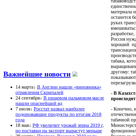
табаководст
единственна
материала и
останется б
руках тран
вмешиваться
разработке
Россия нужд
хороший пр
транснацио
производст
табака, ко
выращивания
другому: т
Важнейшие новости
показывают,
перезагруз
14 марта↓
В Англии нашли «виновника»
отравления Скрипалей
- В Казахс
24 сентября↓
В пищевом пальмовом масле
происходит
нашли опаснейший яд
7 июля↓
Росстат назвал наиболее
- Конечно, 
подорожавшие продукты по итогам 2018
отечественн
года
табачной п
18 мая↓
РФ увеличит урожай зерна 2019 г,
Министерств
но поставки на экспорт вырастут меньше
функционал