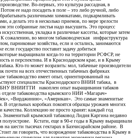
производстве. Во-первых, это культура рассадная, в
Потом ее надо посадить в поле – это либо ручной, либо
 обрабатывать различными химикатами, подкармливать
ми, а делать это в несколько приемов, по мере зрелости
том эти собранные листья надо высушить. Это процесс
 искусственная, укладка в различные кассеты, которые затем
 К сожалению, во многом табаководческая инфраструктура
лом, парниковые хозяйства, если и остались, занимаются
е если государство поставит задачу добиться
а, которые выращивали когда-то на территории РСФСР, не
ность и перспектива. И в Краснодарском крае, и в Крыму
абака. Кто-то может возразить: мол, табачные производители
как почти на всех отечественных табачных фабриках
кое табаководство имеет опыт, ориентированный на
ельствуют специалисты Краснодарского ВНИИ табака, в
е ФГБНУ ВНИИТТИ накоплен опыт выращивания табаков
в отделе табаководства крымского НИИ «Магарач»
юбек», «Вирджинию», «Американ». Это самые знаменитые
. В отдельных коробках покоятся образцы урожаев многих
ои качества. Коллекцию не просто хранят: каждый год
тва. Знаменитый крымский табаковод Лидия Каргина недавно
ом полуострове. Кстати, еще в 90-е годы в Крыму выращивали
ов на шести тысячах гектарах в Бахчисарайском районе. В
 Стоит ли говорить, что возрождение табаководства в Крыму в
серьезным стимулом для развития экономики региона,