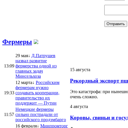
Фермеры
29 мая↓
Д.Патрушев
назвал развитие
13:09
фермерства одной из
15 августа
главных задач
Минсельхоза
Рекордный экспорт пш
12 марта↓
Российским
фермерам нужно
Это катастрофа: при нынешни
19:33
создавать кооперации,
очень сложно.
правительство их
поддержит — Путин
4 августа
Немецкие фермеры
11:57
сильно пострадали от
Коровы, свиньи и госу
российского продэмбарго
16 февраля↓
Минпромторг