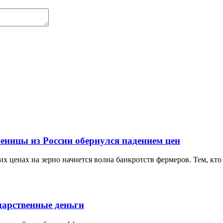
еницы из России обернулся падением цен
х ценах на зерно начнется волна банкротств фермеров. Тем, кто 
дарственные деньги