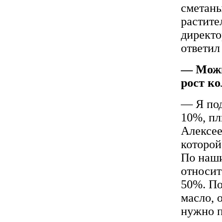
сметаны
растите
директо
ответил
— Можн
рост ко
— Я под
10%, пл
Алексее
которой
По наши
относит
50%. По
масло, 
нужно п