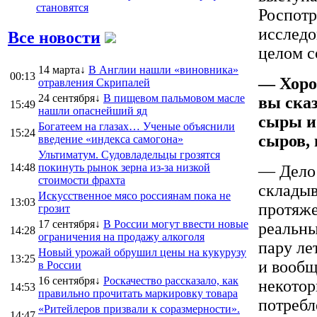
становятся
Роспотр
исследо
Все новости
целом с
14 марта↓
В Англии нашли «виновника»
00:13
— Хорош
отравления Скрипалей
24 сентября↓
В пищевом пальмовом масле
вы ска
15:49
нашли опаснейший яд
сыры и
Богатеем на глазах… Ученые объяснили
15:24
сыров, 
введение «индекса самогона»
Ультиматум. Судовладельцы грозятся
14:48
покинуть рынок зерна из-за низкой
— Дело 
стоимости фрахта
складыв
Искусственное мясо россиянам пока не
13:03
протяже
грозит
17 сентября↓
В России могут ввести новые
реальны
14:28
ограничения на продажу алкоголя
пару ле
Новый урожай обрушил цены на кукурузу
13:25
и вообщ
в России
16 сентября↓
Роскачество рассказало, как
некотор
14:53
правильно прочитать маркировку товара
потребл
«Ритейлеров призвали к соразмерности».
14:47