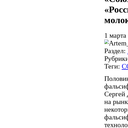
«Росс
моло
1 марта
Раздел:
Рубрик
Теги:
С
Полови
фальсиф
Сергей 
на рынк
некотор
фальсиф
техноло