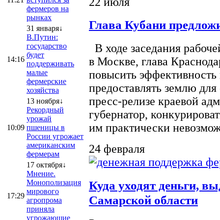
22 июля
фермеров на
рынках
Глава Кубани предложи
31 января↓
В.Путин:
государство
В ходе заседания рабоче
будет
14:16
в Москве, глава Краснод
поддерживать
малые
повысить эффективность 
фермерские
предоставлять землю для 
хозяйства
пресс-релизе краевой ад
13 ноября↓
Рекордный
губернатор, конкурироват
урожай
им практически невозможно
10:09
пшеницы в
России угрожает
американским
24 февраля
фермерам
17 октября↓
Мнение.
Монополизация
Куда уходят деньги, в
мирового
17:29
Самарской области
агропрома
приняла
угрожающие