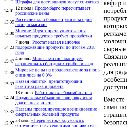
кефир и
Штрафы для поставщиков могут снизиться
12 июля↓
Продэмбарго пересчитывает
потребл
14:01
российские цены
продукт
Россияне стали больше тратить за один
13:35
поход в магазин
которых
Мнение. Идея запрета уничтожения
регламе
12:00
изъятых продуктов требует проработки
молочны
7 июля↓
Росстат назвал наиболее
14:23
подорожавшие продукты по итогам 2018
сырные 
года
Связано 
4 июля↓
Минсельхоз не планирует
15:47
реальны
ограничивать сбор диких грибов и ягод
Мировые цены на продовольствие за июнь
для ряд
15:38
снизились на 0,3%
особенн
Назван напиток, препятствующий
15:33
доступн
развитию рака и диабета
18 июня↓
Работники хлебокомбината в
14:24
Подмосковье объявили голодовку из-за
Вместе 
долгов по зарплате
сами по
Названы провоцирующие возникновение
13:35
страшно
смертельных болезней продукты
23 мая↓
«Перекресток» задумался о
безопас
12:07
сотрудничестве с сервисами доставки еды