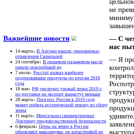
цельном
не прев
минимум
завыше
Важнейшие новости
— С че
нас пыт
14 марта↓
В Англии нашли «виновника»
отравления Скрипалей
— Я про
24 сентября↓
В пищевом пальмовом масле
контрол
нашли опаснейший яд
7 июля↓
Росстат назвал наиболее
террито
подорожавшие продукты по итогам 2018
Роспотр
года
18 мая↓
РФ увеличит урожай зерна 2019 г,
структу
но поставки на экспорт вырастут меньше
продукц
28 марта↓
Прогноз. Россия в 2019 году
может побить исторический рекорд по сбору
продукц
зерна
удивите
11 марта↓
Минсельхоз скорректировал
Доктрину продовольственной безопасности
заявлен
6 февраля↓
Цены на зерно в России
выступа
обновляют максимумы, но катастрофой не