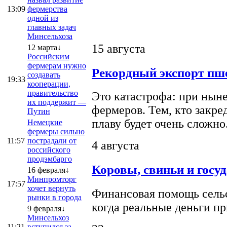
13:09
фермерства
одной из
главных задач
Минсельхоза
15 августа
12 марта↓
Российским
фермерам нужно
Рекордный экспорт пше
создавать
19:33
кооперации,
правительство
Это катастрофа: при ныне
их поддержит —
фермеров. Тем, кто закре
Путин
плаву будет очень сложно
Немецкие
фермеры сильно
11:57
пострадали от
4 августа
российского
продэмбарго
Коровы, свиньи и госу
16 февраля↓
Минпромторг
17:57
хочет вернуть
Финансовая помощь сельс
рынки в города
когда реальные деньги п
9 февраля↓
Минсельхоз
11:21
вступился за