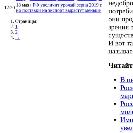
недобро
18 мая↓
РФ увеличит урожай зерна 2019 г,
12:20
потреби
но поставки на экспорт вырастут меньше
они про
Страницы:
зрения 
1
2
существ
→
И вот т
называе
Читайт
В п
Рос
мар
Рос
мол
Имп
уве