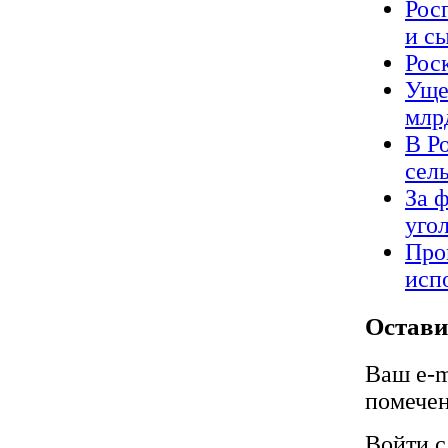
Рос
и с
Рос
Уще
млрд
В Р
сел
За 
уго
Про
исп
Остави
Ваш e-m
помече
Войти 