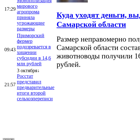
Монополизация
мирового
17:29
агропрома
Куда уходят деньги, в
приняла
Самарской области
угрожающие
размеры
Приморский
Размер неправомерно полу
фермер
Самарской области соста
подозревается в
09:43
хищении
животноводы получили 16
субсидии в 14,6
рублей.
млн рублей
3 октября↓
Росстат
представил
21:57
предварительные
итоги второй
сельхозпереписи