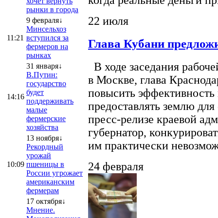
хочет вернуть
рынки в города
22 июля
9 февраля↓
Минсельхоз
11:21
вступился за
Глава Кубани предложи
фермеров на
рынках
В ходе заседания рабоче
31 января↓
В.Путин:
в Москве, глава Краснод
государство
повысить эффективность 
будет
14:16
поддерживать
предоставлять землю для 
малые
пресс-релизе краевой ад
фермерские
хозяйства
губернатор, конкурироват
13 ноября↓
им практически невозможно
Рекордный
урожай
10:09
пшеницы в
24 февраля
России угрожает
американским
фермерам
17 октября↓
Мнение.