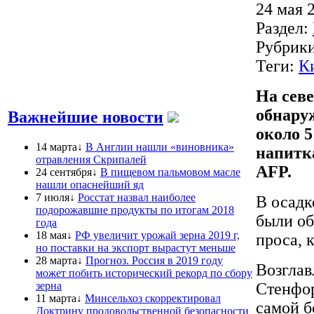
24 мая 
Раздел:
Рубрик
Теги:
К
На севе
обнару
Важнейшие новости
около 5
14 марта↓
В Англии нашли «виновника»
напитка
отравления Скрипалей
AFP.
24 сентября↓
В пищевом пальмовом масле
нашли опаснейший яд
7 июля↓
Росстат назвал наиболее
В осадк
подорожавшие продукты по итогам 2018
были об
года
18 мая↓
РФ увеличит урожай зерна 2019 г,
проса, 
но поставки на экспорт вырастут меньше
28 марта↓
Прогноз. Россия в 2019 году
Возглав
может побить исторический рекорд по сбору
зерна
Стенфор
11 марта↓
Минсельхоз скорректировал
самой б
Доктрину продовольственной безопасности