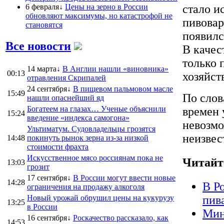
6 февраля↓
Цены на зерно в России
стало и
обновляют максимумы, но катастрофой не
пивовар
становятся
появилс
Все новости
В качес
только 
14 марта↓
В Англии нашли «виновника»
00:13
хозяйст
отравления Скрипалей
24 сентября↓
В пищевом пальмовом масле
15:49
По слов
нашли опаснейший яд
Богатеем на глазах… Ученые объяснили
времен 
15:24
введение «индекса самогона»
невозмо
Ультиматум. Судовладельцы грозятся
неизвес
14:48
покинуть рынок зерна из-за низкой
стоимости фрахта
Искусственное мясо россиянам пока не
Читайт
13:03
грозит
17 сентября↓
В России могут ввести новые
14:28
В Р
ограничения на продажу алкоголя
Новый урожай обрушил цены на кукурузу
пив
13:25
в России
Мин
16 сентября↓
Роскачество рассказало, как
14:53