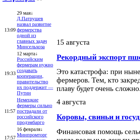
29 мая↓
Д.Патрушев
назвал развитие
13:09
фермерства
одной из
15 августа
главных задач
Минсельхоза
12 марта↓
Рекордный экспорт пше
Российским
фермерам нужно
Это катастрофа: при ныне
создавать
19:33
кооперации,
фермеров. Тем, кто закре
правительство
плаву будет очень сложно
их поддержит —
Путин
Немецкие
4 августа
фермеры сильно
11:57
пострадали от
Коровы, свиньи и госу
российского
продэмбарго
16 февраля↓
Финансовая помощь сельс
Минпромторг
17:57
когда реальные деньги п