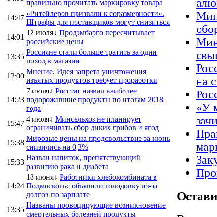
алю
правильно прочитать маркировку товара
«Ритейлеров призвали к соразмерности».
Мин
14:47
Штрафы для поставщиков могут снизиться
обо
12 июля↓
Продэмбарго пересчитывает
14:01
Мин
российские цены
Россияне стали больше тратить за один
свы
13:35
поход в магазин
Рос
Мнение. Идея запрета уничтожения
12:00
на 
изъятых продуктов требует проработки
7 июля↓
Росстат назвал наиболее
Рос
14:23
подорожавшие продукты по итогам 2018
«У 
года
зач
4 июля↓
Минсельхоз не планирует
15:47
ограничивать сбор диких грибов и ягод
Пра
Мировые цены на продовольствие за июнь
15:38
мар
снизились на 0,3%
Назван напиток, препятствующий
Зак
15:33
развитию рака и диабета
Про
18 июня↓
Работники хлебокомбината в
14:24
Подмосковье объявили голодовку из-за
Остави
долгов по зарплате
Названы провоцирующие возникновение
13:35
смертельных болезней продукты