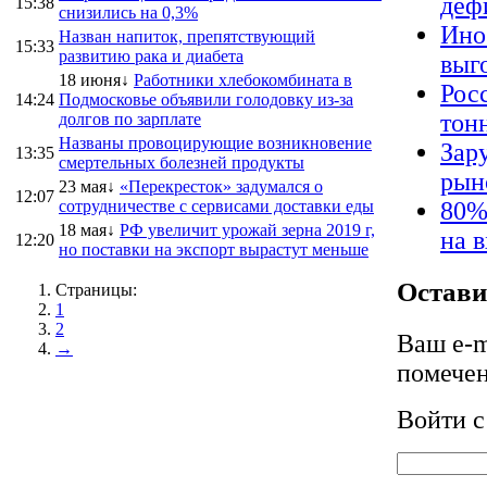
деф
15:38
снизились на 0,3%
Ино
Назван напиток, препятствующий
15:33
развитию рака и диабета
выг
18 июня↓
Работники хлебокомбината в
Рос
14:24
Подмосковье объявили голодовку из-за
тон
долгов по зарплате
Названы провоцирующие возникновение
Зар
13:35
смертельных болезней продукты
рын
23 мая↓
«Перекресток» задумался о
12:07
сотрудничестве с сервисами доставки еды
80%
18 мая↓
РФ увеличит урожай зерна 2019 г,
на 
12:20
но поставки на экспорт вырастут меньше
Остави
Страницы:
1
2
Ваш e-m
→
помече
Войти 