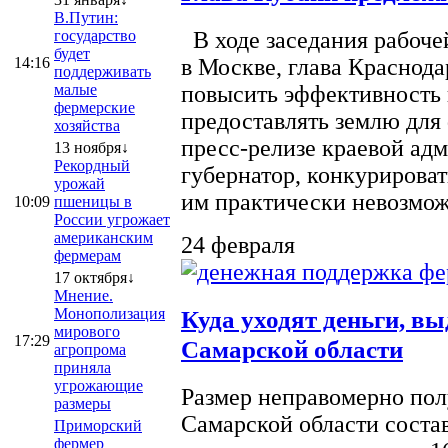
В.Путин:
государство
В ходе заседания рабоче
будет
14:16
в Москве, глава Краснод
поддерживать
малые
повысить эффективность 
фермерские
предоставлять землю для 
хозяйства
пресс-релизе краевой ад
13 ноября↓
Рекордный
губернатор, конкурироват
урожай
им практически невозможно
10:09
пшеницы в
России угрожает
американским
24 февраля
фермерам
17 октября↓
Мнение.
Монополизация
Куда уходят деньги, в
мирового
17:29
Самарской области
агропрома
приняла
угрожающие
Размер неправомерно полу
размеры
Самарской области соста
Приморский
фермер