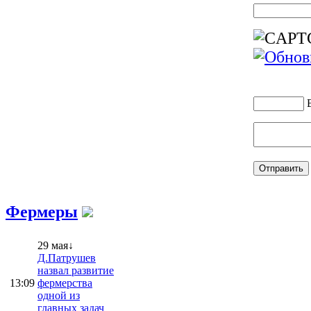
Фермеры
29 мая↓
Д.Патрушев
назвал развитие
13:09
фермерства
одной из
главных задач