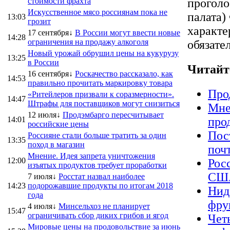
стоимости фрахта
проголо
Искусственное мясо россиянам пока не
палата)
13:03
грозит
характе
17 сентября↓
В России могут ввести новые
14:28
ограничения на продажу алкоголя
обязате
Новый урожай обрушил цены на кукурузу
13:25
в России
Читайт
16 сентября↓
Роскачество рассказало, как
14:53
правильно прочитать маркировку товара
Про
«Ритейлеров призвали к соразмерности».
14:47
Штрафы для поставщиков могут снизиться
Мне
12 июля↓
Продэмбарго пересчитывает
14:01
про
российские цены
Пос
Россияне стали больше тратить за один
13:35
поход в магазин
поч
Мнение. Идея запрета уничтожения
12:00
Рос
изъятых продуктов требует проработки
США
7 июля↓
Росстат назвал наиболее
14:23
подорожавшие продукты по итогам 2018
Нид
года
фру
4 июля↓
Минсельхоз не планирует
15:47
ограничивать сбор диких грибов и ягод
Чет
Мировые цены на продовольствие за июнь