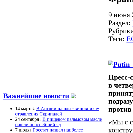
9 июня 
Раздел:
Рубрик
Теги:
Е
Пресс-
в четве
принят
Важнейшие новости
подраз
против 
14 марта↓
В Англии нашли «виновника»
отравления Скрипалей
24 сентября↓
В пищевом пальмовом масле
«Мы с с
нашли опаснейший яд
констру
7 июля↓
Росстат назвал наиболее