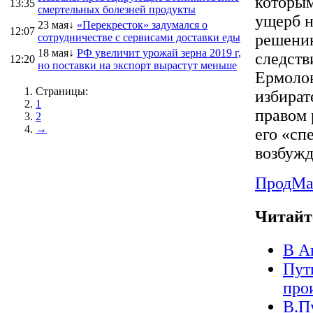
которым
13:35
смертельных болезней продукты
ущерб н
23 мая↓
«Перекресток» задумался о
12:07
решению
сотрудничестве с сервисами доставки еды
18 мая↓
РФ увеличит урожай зерна 2019 г,
следств
12:20
но поставки на экспорт вырастут меньше
Ермолов
Страницы:
избират
1
правом 
2
→
его «сп
возбужд
ПродMa
Читайт
В А
Пут
про
В.П