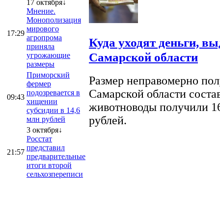
17 октября↓
Мнение.
Монополизация
мирового
17:29
агропрома
Куда уходят деньги, в
приняла
Самарской области
угрожающие
размеры
Приморский
Размер неправомерно полу
фермер
Самарской области соста
подозревается в
09:43
хищении
животноводы получили 16
субсидии в 14,6
рублей.
млн рублей
3 октября↓
Росстат
представил
21:57
предварительные
итоги второй
сельхозпереписи