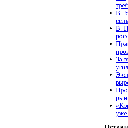
треб
В Р
сел
В. 
рос
Пра
про
За 
уго
Экс
выр
Про
рын
«Ко
уже
Остави