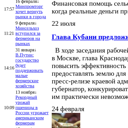
16 февраля↓
Финансовая помощь сельс
Минпромторг
17:57
когда реальные деньги п
хочет вернуть
рынки в города
22 июля
9 февраля↓
Минсельхоз
11:21
вступился за
Глава Кубани предложи
фермеров на
рынках
В ходе заседания рабоче
31 января↓
В.Путин:
в Москве, глава Краснод
государство
повысить эффективность 
будет
14:16
поддерживать
предоставлять землю для 
малые
пресс-релизе краевой ад
фермерские
хозяйства
губернатор, конкурироват
13 ноября↓
им практически невозможно
Рекордный
урожай
10:09
пшеницы в
24 февраля
России угрожает
американским
фермерам