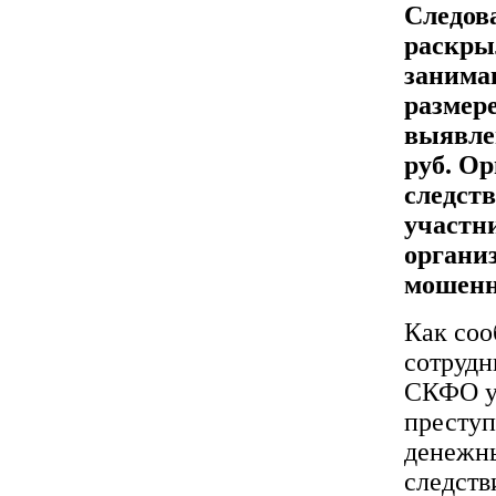
Следов
раскры
занима
размере
выявле
руб. О
следст
участни
органи
мошенн
Как соо
сотрудн
СКФО ус
преступ
денежны
следств