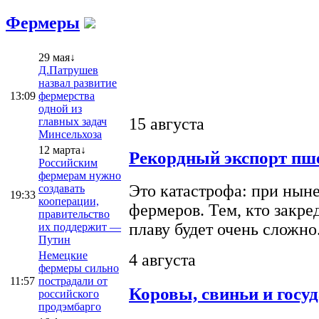
Фермеры
29 мая↓
Д.Патрушев
назвал развитие
13:09
фермерства
одной из
15 августа
главных задач
Минсельхоза
12 марта↓
Рекордный экспорт пше
Российским
фермерам нужно
Это катастрофа: при ныне
создавать
19:33
кооперации,
фермеров. Тем, кто закре
правительство
плаву будет очень сложно
их поддержит —
Путин
Немецкие
4 августа
фермеры сильно
11:57
пострадали от
Коровы, свиньи и госу
российского
продэмбарго