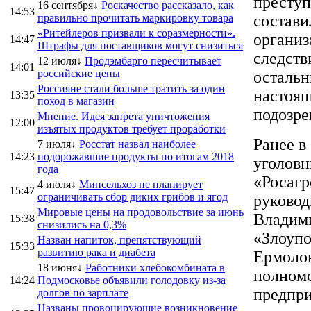
престу
16 сентября↓
Роскачество рассказало, как
14:53
правильно прочитать маркировку товара
состави
«Ритейлеров призвали к соразмерности».
организ
14:47
Штрафы для поставщиков могут снизиться
следств
12 июля↓
Продэмбарго пересчитывает
14:01
российские цены
остальн
Россияне стали больше тратить за один
настоящ
13:35
поход в магазин
подозре
Мнение. Идея запрета уничтожения
12:00
изъятых продуктов требует проработки
Ранее в
7 июля↓
Росстат назвал наиболее
14:23
подорожавшие продукты по итогам 2018
уголовн
года
«Росагр
4 июля↓
Минсельхоз не планирует
15:47
ограничивать сбор диких грибов и ягод
руковод
Мировые цены на продовольствие за июнь
Владими
15:38
снизились на 0,3%
«Злоупо
Назван напиток, препятствующий
15:33
развитию рака и диабета
Ермолов
18 июня↓
Работники хлебокомбината в
полномо
14:24
Подмосковье объявили голодовку из-за
предпри
долгов по зарплате
Названы провоцирующие возникновение