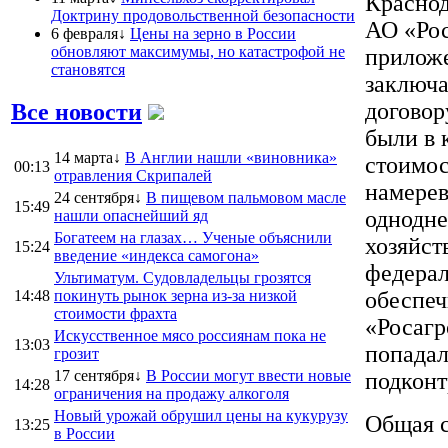
Краснод
Доктрину продовольственной безопасности
АО «Рос
6 февраля↓
Цены на зерно в России
обновляют максимумы, но катастрофой не
приложе
становятся
заключа
договор
Все новости
были в 
14 марта↓
В Англии нашли «виновника»
стоимос
00:13
отравления Скрипалей
намерев
24 сентября↓
В пищевом пальмовом масле
15:49
однодне
нашли опаснейший яд
Богатеем на глазах… Ученые объяснили
хозяйст
15:24
введение «индекса самогона»
федерал
Ультиматум. Судовладельцы грозятся
14:48
покинуть рынок зерна из-за низкой
обеспеч
стоимости фрахта
«Росагр
Искусственное мясо россиянам пока не
13:03
попадал
грозит
17 сентября↓
В России могут ввести новые
подконт
14:28
ограничения на продажу алкоголя
Новый урожай обрушил цены на кукурузу
Общая с
13:25
в России