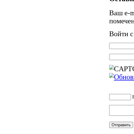
Ваш e-m
помече
Войти 