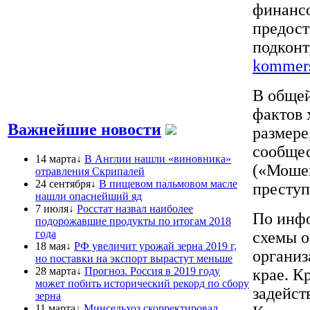
финансо
предост
подконт
kommers
В общей
фактов 
Важнейшие новости
размере
сообщес
14 марта↓
В Англии нашли «виновника»
(«Мошен
отравления Скрипалей
24 сентября↓
В пищевом пальмовом масле
преступ
нашли опаснейший яд
7 июля↓
Росстат назвал наиболее
По инф
подорожавшие продукты по итогам 2018
года
схемы о
18 мая↓
РФ увеличит урожай зерна 2019 г,
организ
но поставки на экспорт вырастут меньше
28 марта↓
Прогноз. Россия в 2019 году
крае. К
может побить исторический рекорд по сбору
задейст
зерна
11 марта↓
Минсельхоз скорректировал