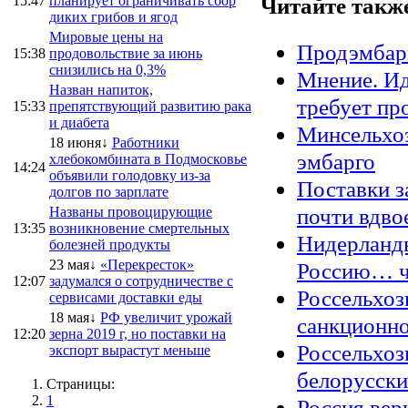
15:47
планирует ограничивать сбор
Читайте такж
диких грибов и ягод
Мировые цены на
Продэмбарг
15:38
продовольствие за июнь
снизились на 0,3%
Мнение. Ид
Назван напиток,
требует пр
15:33
препятствующий развитию рака
и диабета
Минсельхоз
18 июня↓
Работники
эмбарго
хлебокомбината в Подмосковье
14:24
объявили голодовку из-за
Поставки з
долгов по зарплате
почти вдво
Названы провоцирующие
13:35
возникновение смертельных
Нидерланды
болезней продукты
23 мая↓
«Перекресток»
Россию… ч
12:07
задумался о сотрудничестве с
Россельхоз
сервисами доставки еды
18 мая↓
РФ увеличит урожай
санкционн
12:20
зерна 2019 г, но поставки на
Россельхоз
экспорт вырастут меньше
белорусски
Страницы:
1
Россия вер