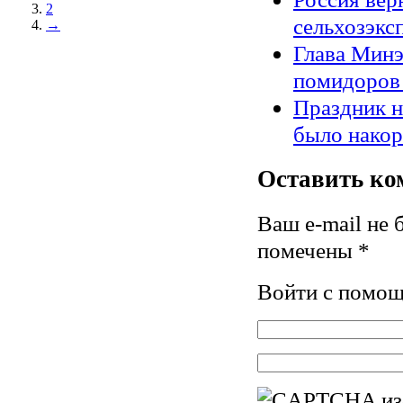
2
сельхозэкс
→
Глава Минэ
помидоров
Праздник н
было нако
Оставить ко
Ваш e-mail не 
помечены
*
Войти с помо