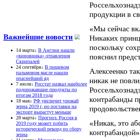
Россельхознад
продукции в св
«Мы сейчас вкл
Важнейшие новости
Никаких принц
поскольку сох
14 марта↓
В Англии нашли
пояснил предст
«виновника» отравления
Скрипалей
24 сентября↓
В пищевом
Алексеенко так
пальмовом масле нашли
опаснейший яд
никак не повли
7 июля↓
Росстат назвал наиболее
Россельхознад
подорожавшие продукты по
итогам 2018 года
контрабанды п
18 мая↓
РФ увеличит урожай
зерна 2019 г, но поставки на
продовольстве
экспорт вырастут меньше
28 марта↓
Прогноз. Россия в
«Никак, это а
2019 году может побить
исторический рекорд по сбору
контрабандой»
зерна