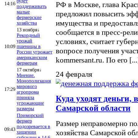
будет
РФ в Москве, глава Кра
14:16
поддерживать
малые
предложил повысить эфф
фермерские
имущества и предоставл
хозяйства
13 ноября↓
сообщается в пресс-рел
Рекордный
условиях, считает губер
урожай
10:09
пшеницы в
вопросе получения учас
России угрожает
американским
kommersant.ru. По его [...
фермерам
17 октября↓
24 февраля
Мнение.
Монополизация
мирового
17:29
агропрома
Куда уходят деньги,
приняла
угрожающие
Самарской области
размеры
Приморский
фермер
Размер неправомерно по
подозревается в
09:43
хозяйства Самарской обл
хищении
субсидии в 14,6