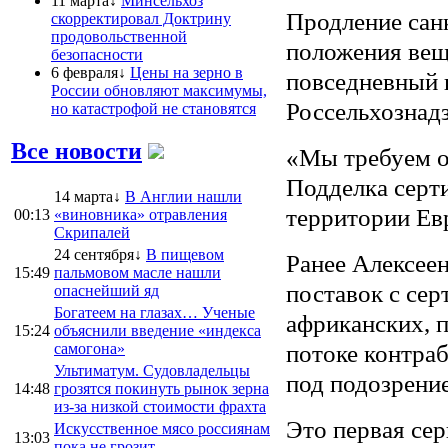
11 марта↓
Минсельхоз
Продление сан
скорректировал Доктрину
продовольственной
положения веще
безопасности
6 февраля↓
Цены на зерно в
повседневный 
России обновляют максимумы,
Россельхознадз
но катастрофой не становятся
Все новости
«Мы требуем о
Подделка серт
14 марта↓
В Англии нашли
территории Евр
00:13
«виновника» отравления
Скрипалей
24 сентября↓
В пищевом
Ранее Алексеен
15:49
пальмовом масле нашли
поставок с сер
опаснейший яд
Богатеем на глазах… Ученые
африканских, 
15:24
объяснили введение «индекса
потоке контра
самогона»
Ультиматум. Судовладельцы
под подозрение
14:48
грозятся покинуть рынок зерна
из-за низкой стоимости фрахта
Это первая сер
Искусственное мясо россиянам
13:03
пока не грозит