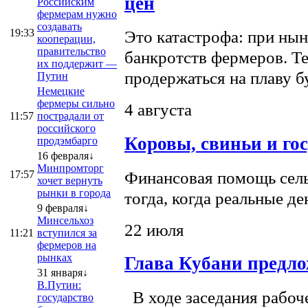
цен
Российским
фермерам нужно
создавать
19:33
Это катастрофа: при нын
кооперации,
правительство
банкротств фермеров. Те
их поддержит —
продержаться на плаву б
Путин
Немецкие
фермеры сильно
4 августа
11:57
пострадали от
российского
Коровы, свиньи и го
продэмбарго
16 февраля↓
Минпромторг
Финансовая помощь сель
17:57
хочет вернуть
рынки в города
тогда, когда реальные д
9 февраля↓
Минсельхоз
22 июля
11:21
вступился за
фермеров на
рынках
Глава Кубани предло
31 января↓
В.Путин:
В ходе заседания рабоч
государство