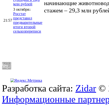
начинающие животноводы
млн рублей
стажем – 29,3 млн рубле
3 октября↓
Росстат
представил
21:57
предварительные
итоги второй
сельхозпереписи
Разработка сайта:
Zidar
© 
Информационные партне