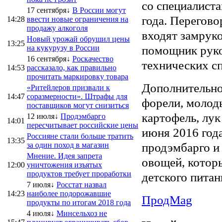
со специалиста
17 сентября↓
В России могут
года. Перегово
14:28
ввести новые ограничения на
продажу алкоголя
входят замрук
Новый урожай обрушил цены
13:25
помощник руко
на кукурузу в России
16 сентября↓
Роскачество
технических с
14:53
рассказало, как правильно
прочитать маркировку товара
Дополнительно
«Ритейлеров призвали к
14:47
соразмерности». Штрафы для
форели, молодь
поставщиков могут снизиться
картофель, лук 
12 июля↓
Продэмбарго
14:01
пересчитывает российские цены
июня 2016 год
Россияне стали больше тратить
13:35
продэмбарго и 
за один поход в магазин
Мнение. Идея запрета
овощей, которы
12:00
уничтожения изъятых
продуктов требует проработки
детского питан
7 июля↓
Росстат назвал
14:23
наиболее подорожавшие
ПродMag
продукты по итогам 2018 года
4 июля↓
Минсельхоз не