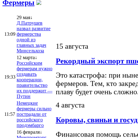
Фермеры
29 мая↓
Д.Патрушев
назвал развитие
13:09
фермерства
одной из
15 августа
главных задач
Минсельхоза
12 марта↓
Рекордный экспорт пше
Российским
фермерам нужно
Это катастрофа: при ныне
создавать
19:33
кооперации,
фермеров. Тем, кто закре
правительство
плаву будет очень сложно
их поддержит —
Путин
Немецкие
4 августа
фермеры сильно
11:57
пострадали от
Коровы, свиньи и госу
российского
продэмбарго
16 февраля↓
Финансовая помощь сельс
Минпромторг