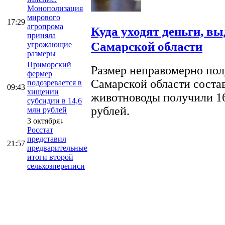
Монополизация
мирового
17:29
агропрома
Куда уходят деньги, в
приняла
Самарской области
угрожающие
размеры
Приморский
Размер неправомерно полу
фермер
Самарской области соста
подозревается в
09:43
хищении
животноводы получили 16
субсидии в 14,6
рублей.
млн рублей
3 октября↓
Росстат
представил
21:57
предварительные
итоги второй
сельхозпереписи