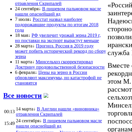
отравления Скрипалей
«Россий
24 сентября↓
В пищевом пальмовом масле
заинтер
нашли опаснейший яд
7 июля↓
Росстат назвал наиболее
Надеюсь
подорожавшие продукты по итогам 2018
стороно
года
18 мая↓
РФ увеличит урожай зерна 2019 г,
позволи
но поставки на экспорт вырастут меньше
ирански
28 марта↓
Прогноз. Россия в 2019 году
может побить исторический рекорд по сбору
служба 
зерна
11 марта↓
Минсельхоз скорректировал
Вместе 
Доктрину продовольственной безопасности
рекордн
6 февраля↓
Цены на зерно в России
обновляют максимумы, но катастрофой не
этом М.
становятся
рассмот
Все новости
сельхоз
Минсель
14 марта↓
В Англии нашли «виновника»
00:13
торговл
отравления Скрипалей
поспос
24 сентября↓
В пищевом пальмовом масле
15:49
нашли опаснейший яд
органам