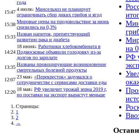
года
Рос
4 июля↓
Минсельхоз не планирует
15:47
ито
ограничивать сбор диких грибов и ягод
Мировые цены на продовольствие за июнь
Мин
15:38
снизились на 0,3%
гриб
Назван напиток, препятствующий
15:33
Мир
развитию рака и диабета
18 июня↓
Работники хлебокомбината в
на 
14:24
Подмосковье объявили голодовку из-за
РФ 
долгов по зарплате
экс
Названы провоцирующие возникновение
13:35
смертельных болезней продукты
Уве
23 мая↓
«Перекресток» задумался о
12:07
ока
сотрудничестве с сервисами доставки еды
Про
18 мая↓
РФ увеличит урожай зерна 2019 г,
12:20
но поставки на экспорт вырастут меньше
ист
Рос
Страницы:
1
Вво
2
→
Остави