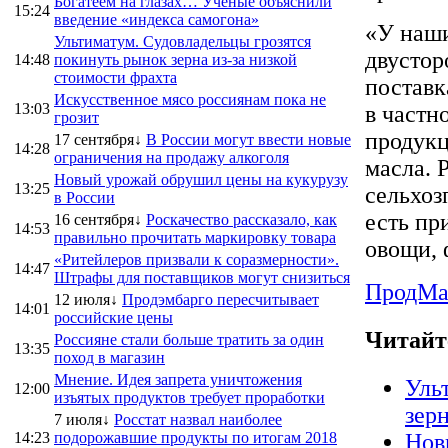
Богатеем на глазах… Ученые объяснили
15:24
введение «индекса самогона»
«У наши
Ультиматум. Судовладельцы грозятся
двустор
14:48
покинуть рынок зерна из-за низкой
стоимости фрахта
поставк
Искусственное мясо россиянам пока не
13:03
в частн
грозит
продукц
17 сентября↓
В России могут ввести новые
14:28
ограничения на продажу алкоголя
масла. 
Новый урожай обрушил цены на кукурузу
13:25
сельхоз
в России
есть пр
16 сентября↓
Роскачество рассказало, как
14:53
правильно прочитать маркировку товара
овощи, 
«Ритейлеров призвали к соразмерности».
14:47
Штрафы для поставщиков могут снизиться
ПродMa
12 июля↓
Продэмбарго пересчитывает
14:01
российские цены
Читайт
Россияне стали больше тратить за один
13:35
поход в магазин
Мнение. Идея запрета уничтожения
Уль
12:00
изъятых продуктов требует проработки
зер
7 июля↓
Росстат назвал наиболее
14:23
подорожавшие продукты по итогам 2018
Нов