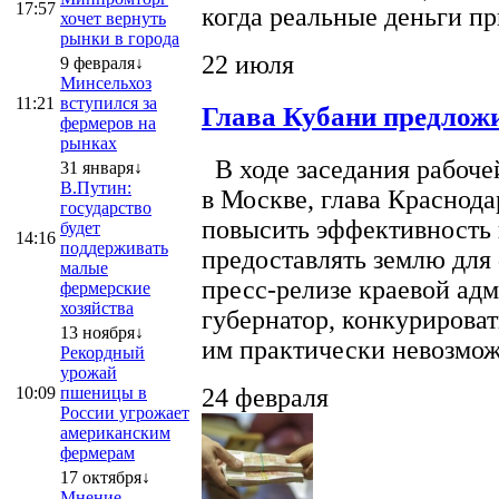
17:57
когда реальные деньги п
хочет вернуть
рынки в города
22 июля
9 февраля↓
Минсельхоз
11:21
вступился за
Глава Кубани предложи
фермеров на
рынках
В ходе заседания рабоче
31 января↓
В.Путин:
в Москве, глава Краснод
государство
повысить эффективность 
будет
14:16
поддерживать
предоставлять землю для 
малые
пресс-релизе краевой ад
фермерские
хозяйства
губернатор, конкурироват
13 ноября↓
им практически невозможно
Рекордный
урожай
10:09
пшеницы в
24 февраля
России угрожает
американским
фермерам
17 октября↓
Мнение.