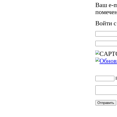
Ваш e-m
помече
Войти 