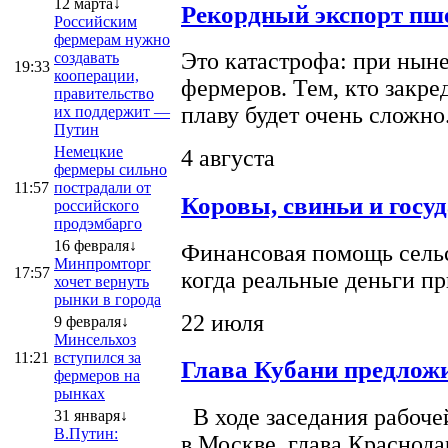
12 марта↓
Рекордный экспорт пше
Российским
фермерам нужно
Это катастрофа: при ныне
создавать
19:33
кооперации,
фермеров. Тем, кто закре
правительство
плаву будет очень сложно
их поддержит —
Путин
Немецкие
4 августа
фермеры сильно
11:57
пострадали от
Коровы, свиньи и госу
российского
продэмбарго
16 февраля↓
Финансовая помощь сельс
Минпромторг
17:57
когда реальные деньги п
хочет вернуть
рынки в города
22 июля
9 февраля↓
Минсельхоз
11:21
вступился за
Глава Кубани предложи
фермеров на
рынках
В ходе заседания рабоче
31 января↓
В.Путин:
в Москве, глава Краснод