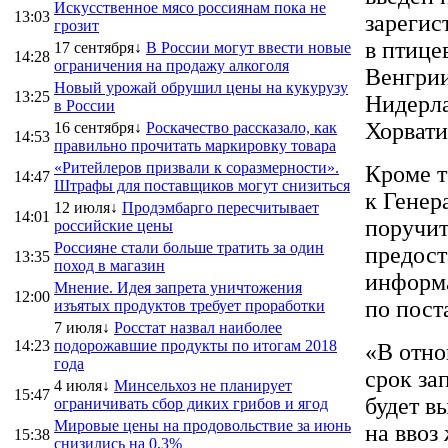
Искусственное мясо россиянам пока не
13:03
зарегис
грозит
в птице
17 сентября↓
В России могут ввести новые
14:28
ограничения на продажу алкоголя
Венгрии
Новый урожай обрушил цены на кукурузу
13:25
Нидерла
в России
Хорвати
16 сентября↓
Роскачество рассказало, как
14:53
правильно прочитать маркировку товара
«Ритейлеров призвали к соразмерности».
Кроме т
14:47
Штрафы для поставщиков могут снизиться
к Генер
12 июля↓
Продэмбарго пересчитывает
14:01
поручит
российские цены
Россияне стали больше тратить за один
предост
13:35
поход в магазин
информ
Мнение. Идея запрета уничтожения
12:00
по пост
изъятых продуктов требует проработки
7 июля↓
Росстат назвал наиболее
14:23
подорожавшие продукты по итогам 2018
«В отно
года
срок за
4 июля↓
Минсельхоз не планирует
15:47
будет в
ограничивать сбор диких грибов и ягод
Мировые цены на продовольствие за июнь
на ввоз
15:38
снизились на 0,3%