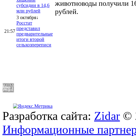
животноводы получили 16
субсидии в 14,6
рублей.
млн рублей
3 октября↓
Росстат
представил
21:57
предварительные
итоги второй
сельхозпереписи
Разработка сайта:
Zidar
© 
Информационные партне