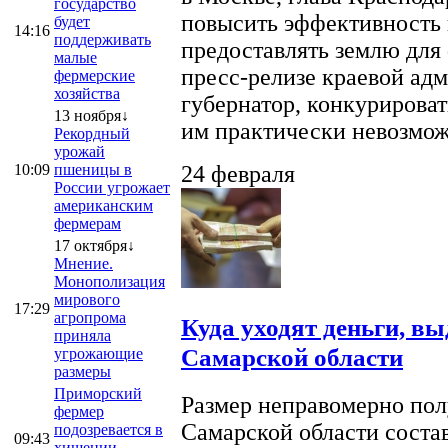
государство
повысить эффективность 
будет
14:16
поддерживать
предоставлять землю для 
малые
пресс-релизе краевой ад
фермерские
хозяйства
губернатор, конкурироват
13 ноября↓
им практически невозможно
Рекордный
урожай
10:09
пшеницы в
24 февраля
России угрожает
американским
фермерам
17 октября↓
Мнение.
Монополизация
мирового
17:29
агропрома
Куда уходят деньги, в
приняла
Самарской области
угрожающие
размеры
Приморский
Размер неправомерно полу
фермер
Самарской области соста
подозревается в
09:43
хищении