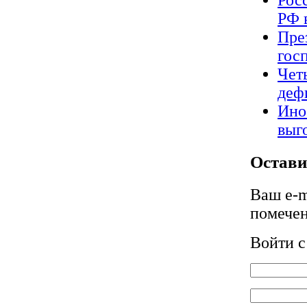
Росс
РФ 
Пре
гос
Чет
деф
Ино
выг
Остави
Ваш e-m
помече
Войти 