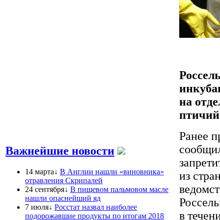
Россель
инкуба
на отд
птичий
Ранее п
сообщил
Важнейшие новости
запрети
14 марта↓
В Англии нашли «виновника»
из стра
отравления Скрипалей
ведомст
24 сентября↓
В пищевом пальмовом масле
нашли опаснейший яд
Россель
7 июля↓
Росстат назвал наиболее
в течен
подорожавшие продукты по итогам 2018