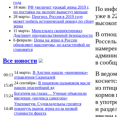
года
18 мая↓
РФ увеличит урожай зерна 2019 г,
По инфо
но поставки на экспорт вырастут меньше
уже в 2
28 марта↓
Прогноз. Россия в 2019 году
может побить исторический рекорд по сбору
высокоп
зерна
11 марта↓
Минсельхоз скорректировал
В отнош
Доктрину продовольственной безопасности
6 февраля↓
Цены на зерно в России
Россель
обновляют максимумы, но катастрофой не
намерен
становятся
админис
Все новости
в сообщ
14 марта↓
В Англии нашли «виновника»
В ведом
00:13
отравления Скрипалей
коснетс
24 сентября↓
В пищевом пальмовом масле
15:49
из птиц
нашли опаснейший яд
Богатеем на глазах… Ученые объяснили
кормов 
15:24
введение «индекса самогона»
в употр
Ультиматум. Судовладельцы грозятся
и разде
14:48
покинуть рынок зерна из-за низкой
стоимости фрахта
введен 