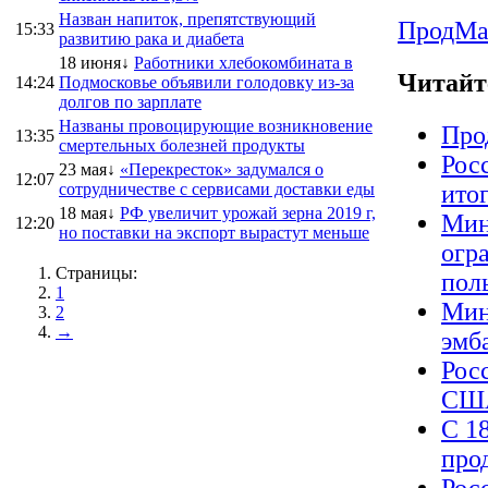
Назван напиток, препятствующий
ПродMa
15:33
развитию рака и диабета
18 июня↓
Работники хлебокомбината в
Читайт
14:24
Подмосковье объявили голодовку из-за
долгов по зарплате
Названы провоцирующие возникновение
Про
13:35
смертельных болезней продукты
Рос
23 мая↓
«Перекресток» задумался о
12:07
сотрудничестве с сервисами доставки еды
ито
18 мая↓
РФ увеличит урожай зерна 2019 г,
Мин
12:20
но поставки на экспорт вырастут меньше
огр
Страницы:
пол
1
Мин
2
→
эмб
Рос
США
С 1
про