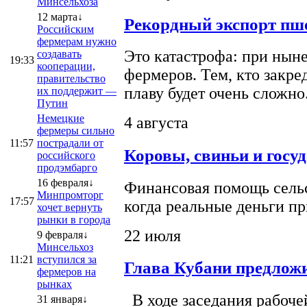
Минсельхоза
12 марта↓
Рекордный экспорт пше
Российским
фермерам нужно
Это катастрофа: при ныне
создавать
19:33
кооперации,
фермеров. Тем, кто закре
правительство
плаву будет очень сложно
их поддержит —
Путин
Немецкие
4 августа
фермеры сильно
11:57
пострадали от
Коровы, свиньи и госу
российского
продэмбарго
16 февраля↓
Финансовая помощь сельс
Минпромторг
17:57
когда реальные деньги п
хочет вернуть
рынки в города
22 июля
9 февраля↓
Минсельхоз
11:21
вступился за
Глава Кубани предложи
фермеров на
рынках
В ходе заседания рабоче
31 января↓