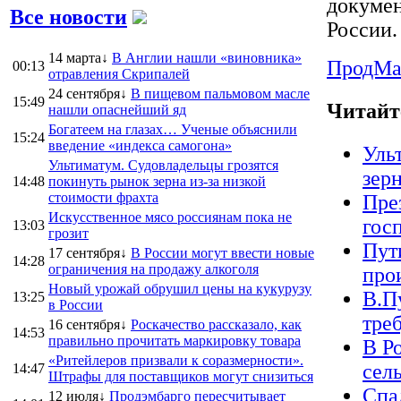
докумен
Все новости
России.
14 марта↓
В Англии нашли «виновника»
ПродMa
00:13
отравления Скрипалей
24 сентября↓
В пищевом пальмовом масле
15:49
Читайт
нашли опаснейший яд
Богатеем на глазах… Ученые объяснили
15:24
введение «индекса самогона»
Уль
Ультиматум. Судовладельцы грозятся
зер
14:48
покинуть рынок зерна из-за низкой
стоимости фрахта
Пре
Искусственное мясо россиянам пока не
гос
13:03
грозит
Пут
17 сентября↓
В России могут ввести новые
14:28
ограничения на продажу алкоголя
про
Новый урожай обрушил цены на кукурузу
В.П
13:25
в России
треб
16 сентября↓
Роскачество рассказало, как
14:53
правильно прочитать маркировку товара
В Р
«Ритейлеров призвали к соразмерности».
сел
14:47
Штрафы для поставщиков могут снизиться
Спа
12 июля↓
Продэмбарго пересчитывает