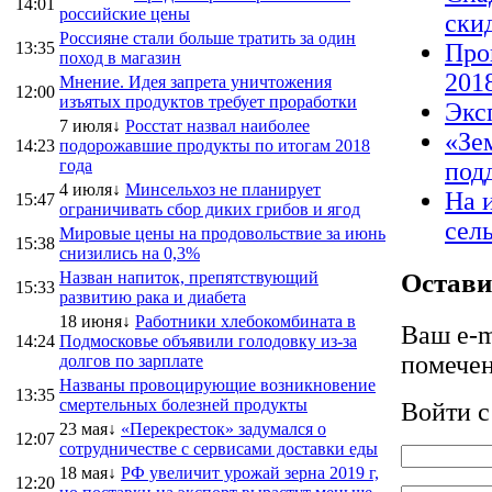
14:01
российские цены
ски
Россияне стали больше тратить за один
13:35
Про
поход в магазин
2018
Мнение. Идея запрета уничтожения
12:00
изъятых продуктов требует проработки
Экс
7 июля↓
Росстат назвал наиболее
«Зе
14:23
подорожавшие продукты по итогам 2018
года
под
4 июля↓
Минсельхоз не планирует
На 
15:47
ограничивать сбор диких грибов и ягод
сел
Мировые цены на продовольствие за июнь
15:38
снизились на 0,3%
Остави
Назван напиток, препятствующий
15:33
развитию рака и диабета
18 июня↓
Работники хлебокомбината в
Ваш e-m
14:24
Подмосковье объявили голодовку из-за
помече
долгов по зарплате
Названы провоцирующие возникновение
13:35
смертельных болезней продукты
Войти 
23 мая↓
«Перекресток» задумался о
12:07
сотрудничестве с сервисами доставки еды
18 мая↓
РФ увеличит урожай зерна 2019 г,
12:20