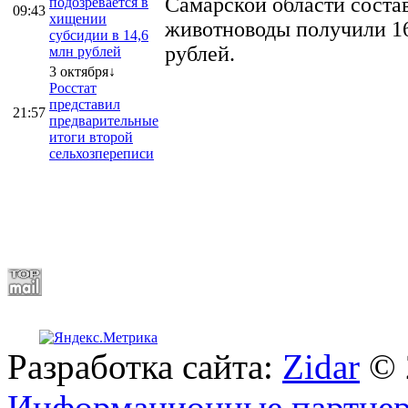
Самарской области соста
подозревается в
09:43
хищении
животноводы получили 16
субсидии в 14,6
рублей.
млн рублей
3 октября↓
Росстат
представил
21:57
предварительные
итоги второй
сельхозпереписи
Разработка сайта:
Zidar
© 
Информационные партне