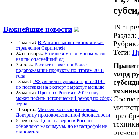
субси
19 апре
Важнейшие новости
Раздел:
14 марта↓
В Англии нашли «виновника»
Рубрик
отравления Скрипалей
Теги:
П
24 сентября↓
В пищевом пальмовом масле
нашли опаснейший яд
Правите
7 июля↓
Росстат назвал наиболее
подорожавшие продукты по итогам 2018
млрд ру
года
субсид
18 мая↓
РФ увеличит урожай зерна 2019 г,
но поставки на экспорт вырастут меньше
техник
28 марта↓
Прогноз. Россия в 2019 году
Соответ
может побить исторический рекорд по сбору
зерна
министр
11 марта↓
Минсельхоз скорректировал
приобре
Доктрину продовольственной безопасности
6 февраля↓
Цены на зерно в России
техники
обновляют максимумы, но катастрофой не
отечест
становятся