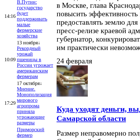
В.Путин:
в Москве, глава Краснод
государство
повысить эффективность 
будет
14:16
поддерживать
предоставлять землю для 
малые
пресс-релизе краевой ад
фермерские
хозяйства
губернатор, конкурироват
13 ноября↓
им практически невозможно
Рекордный
урожай
10:09
пшеницы в
24 февраля
России угрожает
американским
фермерам
17 октября↓
Мнение.
Монополизация
мирового
17:29
агропрома
Куда уходят деньги, в
приняла
Самарской области
угрожающие
размеры
Приморский
Размер неправомерно полу
фермер