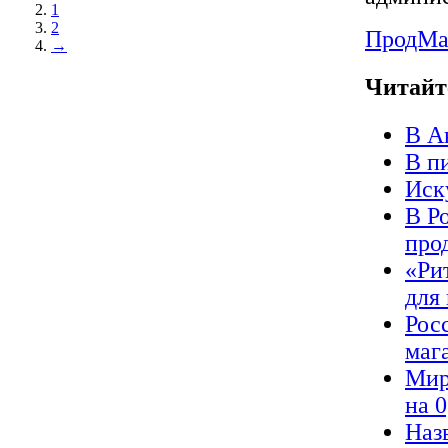
1
2
ПродMa
→
Читайт
В А
В п
Иск
В Р
про
«Ри
для
Рос
маг
Мир
на 
Наз