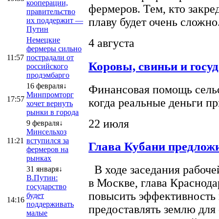
кооперации,
фермеров. Тем, кто закре
правительство
плаву будет очень сложно
их поддержит —
Путин
Немецкие
4 августа
фермеры сильно
11:57
пострадали от
Коровы, свиньи и госу
российского
продэмбарго
16 февраля↓
Финансовая помощь сельс
Минпромторг
17:57
когда реальные деньги п
хочет вернуть
рынки в города
22 июля
9 февраля↓
Минсельхоз
11:21
вступился за
Глава Кубани предложи
фермеров на
рынках
В ходе заседания рабоче
31 января↓
В.Путин:
в Москве, глава Краснод
государство
повысить эффективность 
будет
14:16
поддерживать
предоставлять землю для 
малые