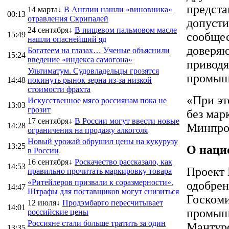
предста
14 марта↓
В Англии нашли «виновника»
00:13
отравления Скрипалей
допусти
24 сентября↓
В пищевом пальмовом масле
15:49
сообщес
нашли опаснейший яд
доверяю
Богатеем на глазах… Ученые объяснили
15:24
введение «индекса самогона»
приводя
Ультиматум. Судовладельцы грозятся
промышл
14:48
покинуть рынок зерна из-за низкой
стоимости фрахта
«При эт
Искусственное мясо россиянам пока не
13:03
грозит
без мар
17 сентября↓
В России могут ввести новые
14:28
Минпро
ограничения на продажу алкоголя
Новый урожай обрушил цены на кукурузу
13:25
О наци
в России
16 сентября↓
Роскачество рассказало, как
14:53
Проект 
правильно прочитать маркировку товара
«Ритейлеров призвали к соразмерности».
одобрен
14:47
Штрафы для поставщиков могут снизиться
Госкоми
12 июля↓
Продэмбарго пересчитывает
14:01
промышл
российские цены
Россияне стали больше тратить за один
Мантуро
13:35