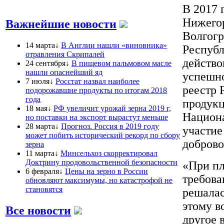
В 2017 
Нижегор
Важнейшие новости
Волгогр
14 марта↓
В Англии нашли «виновника»
Республ
отравления Скрипалей
действо
24 сентября↓
В пищевом пальмовом масле
нашли опаснейший яд
успешно
7 июля↓
Росстат назвал наиболее
реестр 
подорожавшие продукты по итогам 2018
года
продук
18 мая↓
РФ увеличит урожай зерна 2019 г,
Национа
но поставки на экспорт вырастут меньше
28 марта↓
Прогноз. Россия в 2019 году
участие
может побить исторический рекорд по сбору
добров
зерна
11 марта↓
Минсельхоз скорректировал
Доктрину продовольственной безопасности
«При пл
6 февраля↓
Цены на зерно в России
требова
обновляют максимумы, но катастрофой не
становятся
решалас
этому в
Все новости
другое 