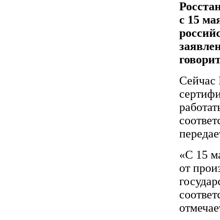
Росста
с 15 ма
россий
заявле
говори
Сейчас 
сертифи
работат
соответ
переда
«С 15 м
от прои
государ
соответ
отмечае