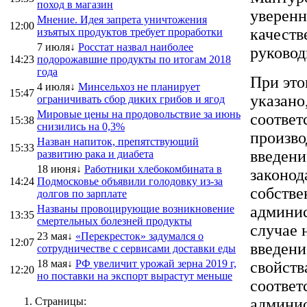
поход в магазин
уверенн
Мнение. Идея запрета уничтожения
12:00
качеств
изъятых продуктов требует проработки
7 июля↓
Росстат назвал наиболее
руковод
14:23
подорожавшие продукты по итогам 2018
года
При это
4 июля↓
Минсельхоз не планирует
15:47
указано
ограничивать сбор диких грибов и ягод
Мировые цены на продовольствие за июнь
соответ
15:38
снизились на 0,3%
произво
Назван напиток, препятствующий
15:33
введени
развитию рака и диабета
18 июня↓
Работники хлебокомбината в
законод
14:24
Подмосковье объявили голодовку из-за
собстве
долгов по зарплате
Названы провоцирующие возникновение
админис
13:35
смертельных болезней продукты
случае 
23 мая↓
«Перекресток» задумался о
12:07
введени
сотрудничестве с сервисами доставки еды
18 мая↓
РФ увеличит урожай зерна 2019 г,
свойств
12:20
но поставки на экспорт вырастут меньше
соответ
Страницы:
админис