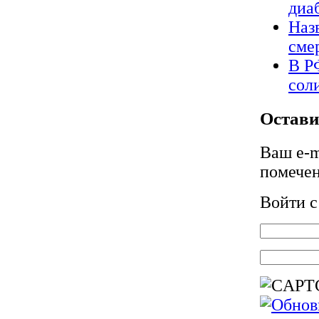
диа
Наз
сме
В Р
сол
Остави
Ваш e-m
помече
Войти 