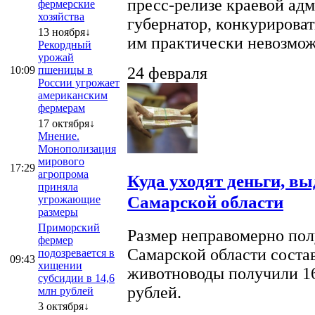
пресс-релизе краевой ад
фермерские
хозяйства
губернатор, конкурироват
13 ноября↓
им практически невозможно
Рекордный
урожай
10:09
пшеницы в
24 февраля
России угрожает
американским
фермерам
17 октября↓
Мнение.
Монополизация
мирового
17:29
агропрома
Куда уходят деньги, в
приняла
Самарской области
угрожающие
размеры
Приморский
Размер неправомерно полу
фермер
Самарской области соста
подозревается в
09:43
хищении
животноводы получили 16
субсидии в 14,6
рублей.
млн рублей
3 октября↓