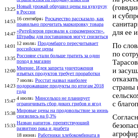
(говяди
Новый урожай обрушил цены на кукурузу
13:25
в России
и субпр
16 сентября↓
Роскачество рассказало, как
14:53
санитар
правильно прочитать маркировку товара
«Ритейлеров призвали к соразмерности».
для ее 
14:47
Штрафы для поставщиков могут снизиться
12 июля↓
Продэмбарго пересчитывает
По слов
14:01
российские цены
по сотр
Россияне стали больше тратить за один
13:35
Тарасов
поход в магазин
Мнение. Идея запрета уничтожения
и засуш
12:00
изъятых продуктов требует проработки
отказат
7 июля↓
Росстат назвал наиболее
14:23
подорожавшие продукты по итогам 2018
страны 
года
сельско
4 июля↓
Минсельхоз не планирует
15:47
с благо
ограничивать сбор диких грибов и ягод
Мировые цены на продовольствие за июнь
15:38
Согласн
снизились на 0,3%
Назван напиток, препятствующий
безопас
15:33
развитию рака и диабета
агрофир
18 июня↓
Работники хлебокомбината в