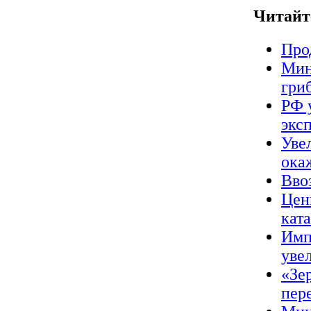
Читайт
Про
Мин
гриб
РФ 
экс
Уве
ока
Вво
Цен
кат
Имп
уве
«Зер
пер