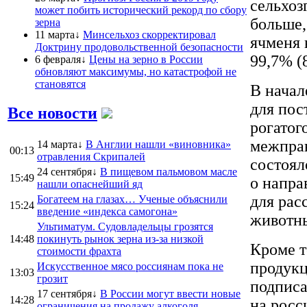
сельхоз
может побить исторический рекорд по сбору
больше,
зерна
11 марта↓
Минсельхоз скорректировал
ячменя 
Доктрину продовольственной безопасности
99,7% (
6 февраля↓
Цены на зерно в России
обновляют максимумы, но катастрофой не
становятся
В начал
для пос
Все новости
рогатог
межправ
14 марта↓
В Англии нашли «виновника»
00:13
отравления Скрипалей
состоял
24 сентября↓
В пищевом пальмовом масле
15:49
о напра
нашли опаснейший яд
для рас
Богатеем на глазах… Ученые объяснили
15:24
введение «индекса самогона»
животн
Ультиматум. Судовладельцы грозятся
14:48
покинуть рынок зерна из-за низкой
Кроме т
стоимости фрахта
продукц
Искусственное мясо россиянам пока не
13:03
грозит
подписа
17 сентября↓
В России могут ввести новые
14:28
на рос
ограничения на продажу алкоголя