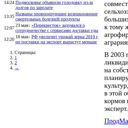
14:24
Подмосковье объявили голодовку из-за
совмест
долгов по зарплате
сельхоз
Названы провоцирующие возникновение
13:35
больших
смертельных болезней продукты
23 мая↓
«Перекресток» задумался о
к тому 
12:07
сотрудничестве с сервисами доставки еды
агрофир
18 мая↓
РФ увеличит урожай зерна 2019 г,
12:20
агрария
но поставки на экспорт вырастут меньше
Страницы:
В 2003 
1
ликвиди
2
→
на собс
планиру
культур
в этой 
кормов 
эксперт.
ПродMa