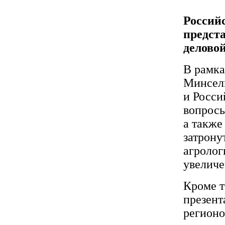
Россий
предст
делово
В рамка
Минсель
и Росси
вопросы
а также
затрону
агролог
увеличе
Кроме т
презент
регионо