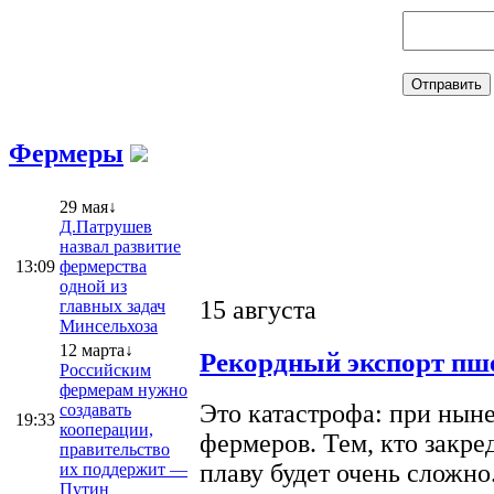
Фермеры
29 мая↓
Д.Патрушев
назвал развитие
13:09
фермерства
одной из
15 августа
главных задач
Минсельхоза
12 марта↓
Рекордный экспорт пше
Российским
фермерам нужно
Это катастрофа: при ныне
создавать
19:33
кооперации,
фермеров. Тем, кто закре
правительство
плаву будет очень сложно
их поддержит —
Путин