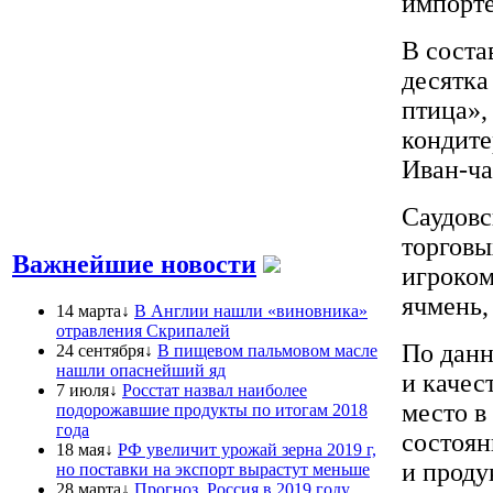
импорте
В соста
десятка
птица»,
кондите
Иван-ча
Саудовс
торговы
Важнейшие новости
игроком
ячмень,
14 марта↓
В Англии нашли «виновника»
отравления Скрипалей
По данн
24 сентября↓
В пищевом пальмовом масле
нашли опаснейший яд
и качес
7 июля↓
Росстат назвал наиболее
место в
подорожавшие продукты по итогам 2018
года
состоян
18 мая↓
РФ увеличит урожай зерна 2019 г,
и проду
но поставки на экспорт вырастут меньше
28 марта↓
Прогноз. Россия в 2019 году