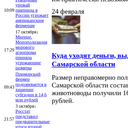
урожай
10:09
пшеницы в
24 февраля
России угрожает
американским
фермерам
17 октября↓
Мнение.
Монополизация
мирового
17:29
агропрома
Куда уходят деньги, в
приняла
Самарской области
угрожающие
размеры
Приморский
Размер неправомерно полу
фермер
Самарской области соста
подозревается в
09:43
хищении
животноводы получили 16
субсидии в 14,6
рублей.
млн рублей
3 октября↓
Росстат
представил
21:57
предварительные
итоги второй