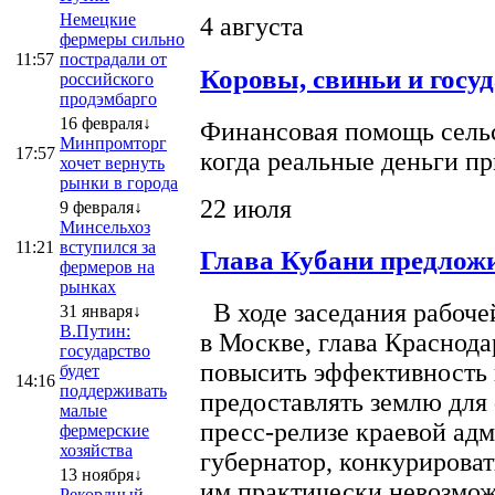
Немецкие
4 августа
фермеры сильно
11:57
пострадали от
Коровы, свиньи и госу
российского
продэмбарго
16 февраля↓
Финансовая помощь сельс
Минпромторг
17:57
когда реальные деньги п
хочет вернуть
рынки в города
22 июля
9 февраля↓
Минсельхоз
11:21
вступился за
Глава Кубани предложи
фермеров на
рынках
В ходе заседания рабоче
31 января↓
В.Путин:
в Москве, глава Краснод
государство
повысить эффективность 
будет
14:16
поддерживать
предоставлять землю для 
малые
пресс-релизе краевой ад
фермерские
хозяйства
губернатор, конкурироват
13 ноября↓
им практически невозможно
Рекордный