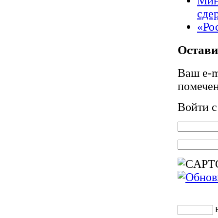
Мин
сде
«Ро
Остави
Ваш e-m
помече
Войти 