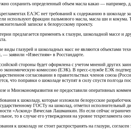
ужно сохранить определенный объем масла какао — например, д
хрегламентах ЕАЭС нет требований к содержанию в шоколаде за
ли используют фракции пальмового масла, масла ши и кокума. 
ояснительной записке к белорусскому проекту.
ерии предлагается применять к глазури, шоколадной массе и д
та.
 виды глазурей и шоколадных масс не являются объектами техни
, — заявили «Известиям» в Росстандарте.
сийской стороны будет оформлена с учетом мнений других заинт
ю экономическую комиссию (ЕЭК). В пресс-службе ЕЭК подтверд
арственном согласовании в правительствах членов союза (Росси
тся, что поправки о шоколаде вступят в силу спустя полгода по
озе и Минэкономразвития не предоставили оперативных коммен
бования к шоколаду, которые изложили белорусские разработчи
осударственному ГОСТу на шоколад, отметил исполнительный д
ости «Асконд» Вячеслав Лашманкин. Но если сейчас ограничен
льное, то в случае его утверждения на уровне техрегламента оно
вания к шоколаду не стоит распространять на глазури, согласен 