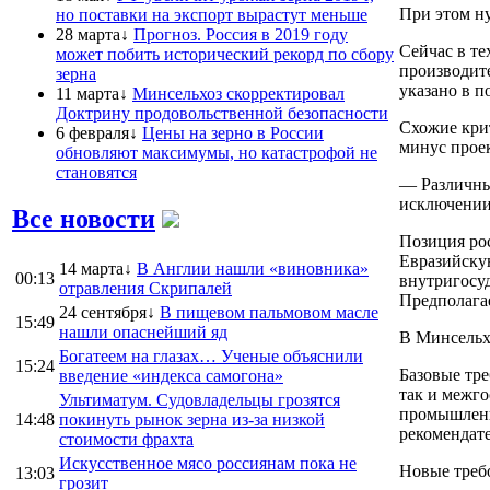
При этом н
но поставки на экспорт вырастут меньше
28 марта↓
Прогноз. Россия в 2019 году
Сейчас в те
может побить исторический рекорд по сбору
производите
зерна
указано в п
11 марта↓
Минсельхоз скорректировал
Доктрину продовольственной безопасности
Схожие крит
6 февраля↓
Цены на зерно в России
минус проек
обновляют максимумы, но катастрофой не
становятся
— Различные
исключении
Все новости
Позиция рос
Евразийску
14 марта↓
В Англии нашли «виновника»
00:13
внутригосуд
отравления Скрипалей
Предполагае
24 сентября↓
В пищевом пальмовом масле
15:49
нашли опаснейший яд
В Минсельх
Богатеем на глазах… Ученые объяснили
15:24
Базовые тре
введение «индекса самогона»
так и межг
Ультиматум. Судовладельцы грозятся
промышленн
14:48
покинуть рынок зерна из-за низкой
рекомендате
стоимости фрахта
Искусственное мясо россиянам пока не
Новые требо
13:03
грозит