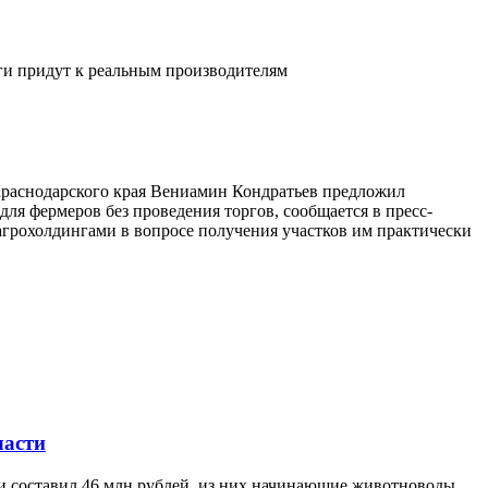
ьги придут к реальным производителям
 Краснодарского края Вениамин Кондратьев предложил
ля фермеров без проведения торгов, сообщается в пресс-
агрохолдингами в вопросе получения участков им практически
ласти
ти составил 46 млн рублей, из них начинающие животноводы