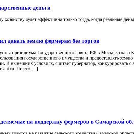
дарственные деньги
 хозяйству будет эффективна только тогда, когда реальные ден
ил давать землю фермерам без торгов
руппы президиума Государственного совета РФ в Москве, глава
льзования государственного имущества и предоставлять землю д
и. В нынешних условиях, считает губернатор, конкурировать с 
nt.ru. По его [...]
ыделяемые на поддержку фермеров в Самарской об
нных грантов на развитие сельского хозяйства Самарской облас