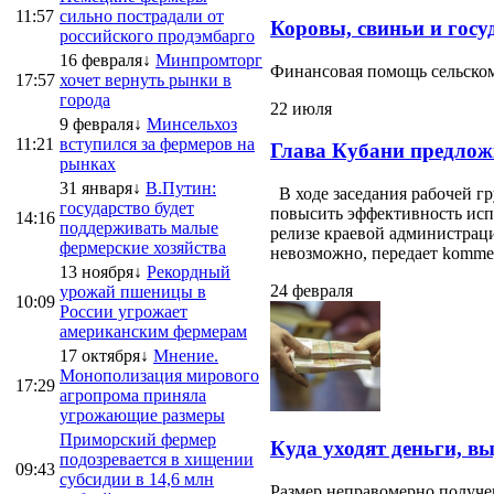
11:57
сильно пострадали от
Коровы, свиньи и госу
российского продэмбарго
16 февраля↓
Минпромторг
Финансовая помощь сельскому
17:57
хочет вернуть рынки в
города
22 июля
9 февраля↓
Минсельхоз
11:21
вступился за фермеров на
Глава Кубани предлож
рынках
31 января↓
В.Путин:
В ходе заседания рабочей г
государство будет
повысить эффективность испо
14:16
поддерживать малые
релизе краевой администраци
фермерские хозяйства
невозможно, передает kommersa
13 ноября↓
Рекордный
24 февраля
урожай пшеницы в
10:09
России угрожает
американским фермерам
17 октября↓
Мнение.
Монополизация мирового
17:29
агропрома приняла
угрожающие размеры
Приморский фермер
Куда уходят деньги, в
подозревается в хищении
09:43
субсидии в 14,6 млн
Размер неправомерно получе