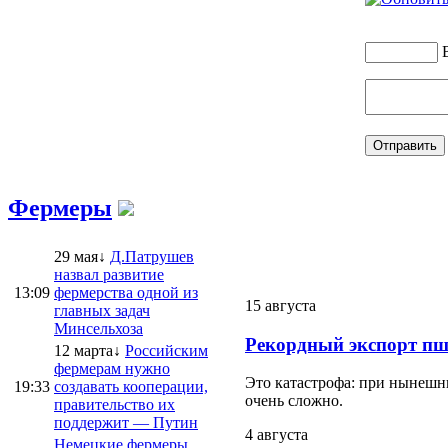
Фермеры
29 мая↓
Д.Патрушев
назвал развитие
13:09
фермерства одной из
15 августа
главных задач
Минсельхоза
Рекордный экспорт пш
12 марта↓
Российским
фермерам нужно
Это катастрофа: при нынешни
19:33
создавать кооперации,
очень сложно.
правительство их
поддержит — Путин
4 августа
Немецкие фермеры