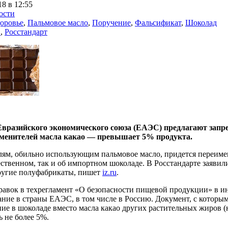
18 в 12:55
ости
оровье
,
Пальмовое масло
,
Поручение
,
Фальсификат
,
Шоколад
С
,
Росстандарт
Евразийского экономического союза (ЕАЭС) предлагают запр
менителей масла какао — превышает 5% продукта.
ям, обильно использующим пальмовое масло, придется переимен
ественном, так и об импортном шоколаде. В Росстандарте заявил
другие полуфабрикаты, пишет
iz.ru
.
равок в техрегламент «О безопасности пищевой продукции» в и
ание в страны ЕАЭС, в том числе в Россию. Документ, с которы
ие в шоколаде вместо масла какао других растительных жиров (
 не более 5%.