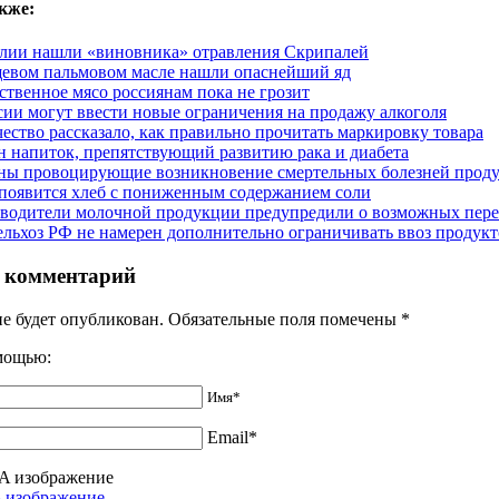
кже:
лии нашли «виновника» отравления Скрипалей
евом пальмовом масле нашли опаснейший яд
ственное мясо россиянам пока не грозит
сии могут ввести новые ограничения на продажу алкоголя
чество рассказало, как правильно прочитать маркировку товара
н напиток, препятствующий развитию рака и диабета
ны провоцирующие возникновение смертельных болезней прод
появится хлеб с пониженным содержанием соли
водители молочной продукции предупредили о возможных переб
льхоз РФ не намерен дополнительно ограничивать ввоз продукт
 комментарий
не будет опубликован. Обязательные поля помечены
*
омощью:
Имя*
Email*