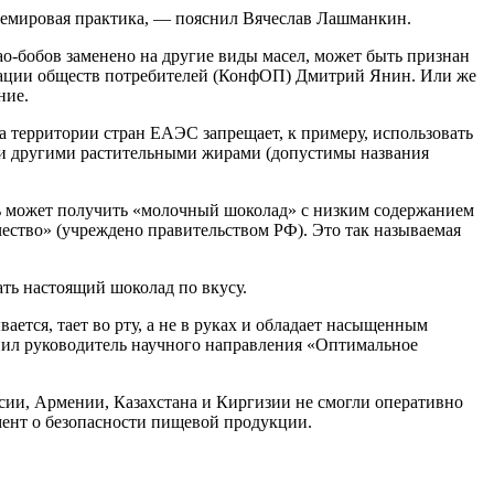
емировая практика, — пояснил Вячеслав Лашманкин.
као-бобов заменено на другие виды масел, может быть признан
рации обществ потребителей (КонфОП) Дмитрий Янин. Или же
ние.
 территории стран ЕАЭС запрещает, к примеру, использовать
ли другими растительными жирами (допустимы названия
ль может получить «молочный шоколад» с низким содержанием
ество» (учреждено правительством РФ). Это так называемая
ать настоящий шоколад по вкусу.
ается, тает во рту, а не в руках и обладает насыщенным
нил руководитель научного направления «Оптимальное
сии, Армении, Казахстана и Киргизии не смогли оперативно
амент о безопасности пищевой продукции.