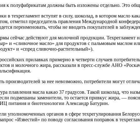
ия к полуфабрикатам должны быть изложены отдельно. Это общ
ки в техрегламент вступят в силу, шоколад, в котором масло ка
том, отметил председатель правления Международной конфеде
дется переименовать, чтобы не вводить покупателей в заблужде
рмы сейчас действуют для молочной продукции. Техрегламент на
сыр» и «сливочное масло» для продуктов с пальмовым маслом и
одукт» и «спред сливочно-растительный»).
 российских прилавках примерно в четверти случаев потребите
ктов и молочного жира, рассказали в пресс-службе АНО «Роскач
фальсификация.
ть производителей за нее невозможно, потребители могут отлич
ра плавления масла какао 37 градусов. Такой шоколад, что назыв
 если подмешаны заменители, то остается привкус жира, — пояс
ИЦ питания и биотехнологии Александр Батурин.
ели уполномоченных органов в сфере техрегулирования Белорус
 запрос «Известий» по поводу согласования поправок в техрегл