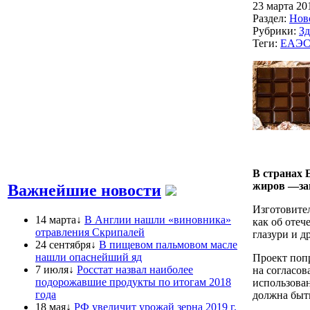
23 марта 20
Раздел:
Нов
Рубрики:
Зд
Теги:
ЕАЭ
В странах 
жиров —за
Важнейшие новости
Изготовител
14 марта↓
В Англии нашли «виновника»
как об отеч
отравления Скрипалей
глазури и 
24 сентября↓
В пищевом пальмовом масле
нашли опаснейший яд
Проект поп
7 июля↓
Росстат назвал наиболее
на согласов
подорожавшие продукты по итогам 2018
использован
года
должна быть
18 мая↓
РФ увеличит урожай зерна 2019 г,