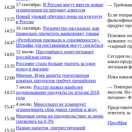
17 сентября↓
В России могут ввести новые
— Требован
14:28
ограничения на продажу алкоголя
Если поправ
Новый урожай обрушил цены на кукурузу
13:25
фальсифика
в России
продукт при
16 сентября↓
Роскачество рассказало, как
14:53
правильно прочитать маркировку товара
Похожие но
«Ритейлеров призвали к соразмерности».
название «
14:47
Штрафы для поставщиков могут снизиться
«сырный пр
12 июля↓
Продэмбарго пересчитывает
14:01
Сегодня на
российские цены
какао-проду
Россияне стали больше тратить за один
13:35
легальная 
поход в магазин
Мнение. Идея запрета уничтожения
Пока наказа
12:00
изъятых продуктов требует проработки
— Температу
7 июля↓
Росстат назвал наиболее
вкусом. Но
14:23
подорожавшие продукты по итогам 2018
питание» Ф
года
4 июля↓
Минсельхоз не планирует
15:47
Представит
ограничивать сбор диких грибов и ягод
ответить за
Мировые цены на продовольствие за июнь
15:38
снизились на 0,3%
ПродMag
Назван напиток, препятствующий
15:33