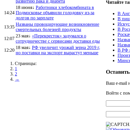
развитию рака и диабета
Читайте та
18 июня↓
Работники хлебокомбината в
14:24
Подмосковье объявили голодовку из-за
В Анг
долгов по зарплате
В пищ
Искус
Названы провоцирующие возникновение
13:35
В Рос
смертельных болезней продукты
Роска
23 мая↓
«Перекресток» задумался о
12:07
Назва
сотрудничестве с сервисами доставки еды
Назва
18 мая↓
РФ увеличит урожай зерна 2019 г,
12:20
В РФ 
но поставки на экспорт вырастут меньше
Произ
Минсе
Страницы:
1
Оставить
2
→
Ваш e-mail 
Войти с п