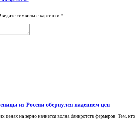
Введите символы с картинки
*
еницы из России обернулся падением цен
х ценах на зерно начнется волна банкротств фермеров. Тем, кто 