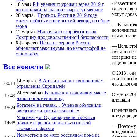
«Известиям»
18 мая↓
РФ увеличит урожай зерна 2019 г,
картинках, 
но поставки на экспорт вырастут меньше
могут доба
28 марта↓
Прогноз. Россия в 2019 году
может побить исторический рекорд по сбору
— В настоя
зерна
дополнител
11 марта↓
Минсельхоз скорректировал
комментари
Доктрину продовольственной безопасности
6 февраля↓
Цены на зерно в России
— Цель это
обновляют максимумы, но катастрофой не
связано не 
становятся
совершение
социальной
Все новости
С 2013 года
спиртного в
14 марта↓
В Англии нашли «виновника»
00:13
что алкогол
отравления Скрипалей
24 сентября↓
В пищевом пальмовом масле
С конца 201
15:49
нашли опаснейший яд
площади.
Богатеем на глазах… Ученые объяснили
15:24
Представит
введение «индекса самогона»
предупредит
Ультиматум. Судовладельцы грозятся
14:48
покинуть рынок зерна из-за низкой
— Поэтому а
стоимости фрахта
продукции. 
Искусственное мясо россиянам пока не