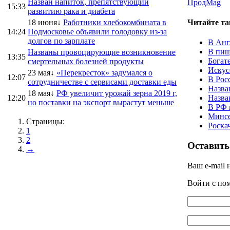
Назван напиток, препятствующий
ПродMag
15:33
развитию рака и диабета
18 июня↓
Работники хлебокомбината в
Читайте та
14:24
Подмосковье объявили голодовку из-за
долгов по зарплате
В Анг
В пищ
Названы провоцирующие возникновение
13:35
Богат
смертельных болезней продукты
Искус
23 мая↓
«Перекресток» задумался о
12:07
В Рос
сотрудничестве с сервисами доставки еды
Назва
18 мая↓
РФ увеличит урожай зерна 2019 г,
12:20
Назва
но поставки на экспорт вырастут меньше
В РФ 
Минсе
Страницы:
Роска
1
2
Оставить
→
Ваш e-mail 
Войти с п