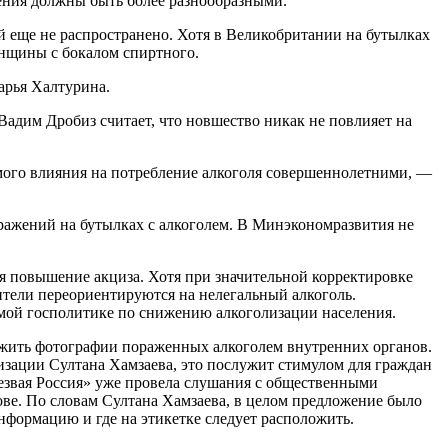
ения должны быть более разнообразными.
 еще не распространено. Хотя в Великобритании на бутылках
енщины с бокалом спиртного.
арья Халтурина.
Вадим Дробиз считает, что новшество никак не повлияет на
мого влияния на потребление алкоголя совершеннолетними, —
ажений на бутылках с алкоголем. В Минэкономразвития не
я повышение акциза. Хотя при значительной корректировке
бители переориентируются на нелегальный алкоголь.
имой госполитике по снижению алкоголизации населения.
ложить фотографии пораженных алкоголем внутренних органов.
изации Султана Хамзаева, это послужит стимулом для граждан
резвая Россия» уже провела слушания с общественными
ове. По словам Султана Хамзаева, в целом предложение было
нформацию и где на этикетке следует расположить.