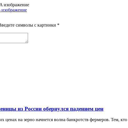
Введите символы с картинки
*
еницы из России обернулся падением цен
х ценах на зерно начнется волна банкротств фермеров. Тем, кто 