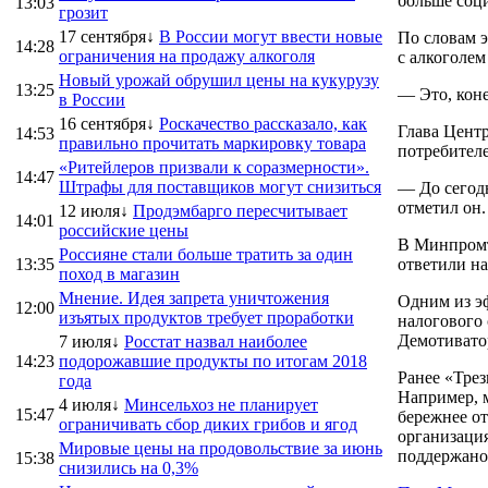
больше соц
13:03
грозит
17 сентября↓
В России могут ввести новые
По словам 
14:28
ограничения на продажу алкоголя
с алкоголе
Новый урожай обрушил цены на кукурузу
13:25
— Это, коне
в России
16 сентября↓
Роскачество рассказало, как
Глава Центр
14:53
правильно прочитать маркировку товара
потребителе
«Ритейлеров призвали к соразмерности».
14:47
Штрафы для поставщиков могут снизиться
— До сегод
отметил он.
12 июля↓
Продэмбарго пересчитывает
14:01
российские цены
В Минпромт
Россияне стали больше тратить за один
13:35
ответили на
поход в магазин
Мнение. Идея запрета уничтожения
Одним из э
12:00
изъятых продуктов требует проработки
налогового 
Демотивато
7 июля↓
Росстат назвал наиболее
14:23
подорожавшие продукты по итогам 2018
Ранее «Трез
года
Например, м
4 июля↓
Минсельхоз не планирует
15:47
бережнее от
ограничивать сбор диких грибов и ягод
организация
Мировые цены на продовольствие за июнь
поддержано,
15:38
снизились на 0,3%