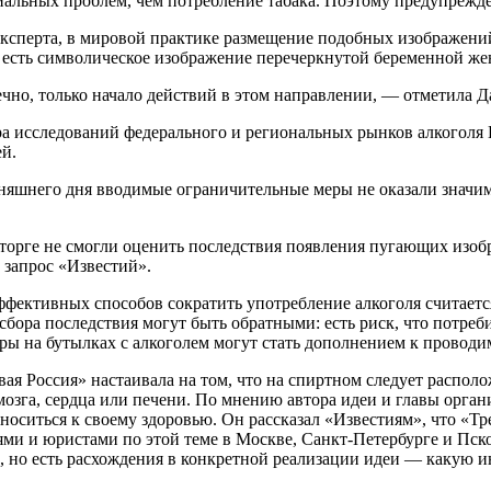
иальных проблем, чем потребление табака. Поэтому предупрежд
эксперта, в мировой практике размещение подобных изображений
м есть символическое изображение перечеркнутой беременной ж
чно, только начало действий в этом направлении, — отметила Д
а исследований федерального и региональных рынков алкоголя 
й.
няшнего дня вводимые ограничительные меры не оказали значи
орге не смогли оценить последствия появления пугающих изобр
 запрос «Известий».
ффективных способов сократить употребление алкоголя считаетс
сбора последствия могут быть обратными: есть риск, что потре
ры на бутылках с алкоголем могут стать дополнением к провод
вая Россия» настаивала на том, что на спиртном следует распо
озга, сердца или печени. По мнению автора идеи и главы орган
носиться к своему здоровью. Он рассказал «Известиям», что «Т
ми и юристами по этой теме в Москве, Санкт-Петербурге и Пск
 но есть расхождения в конкретной реализации идеи — какую и