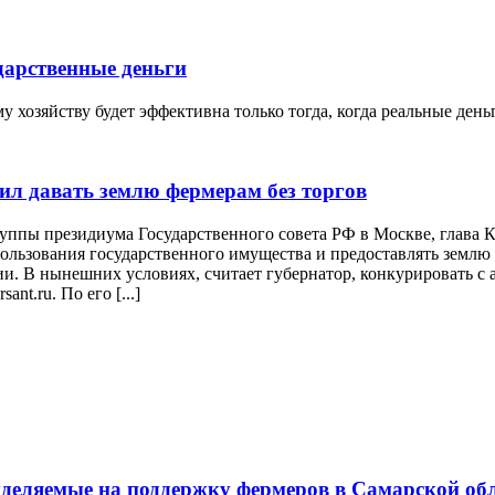
дарственные деньги
 хозяйству будет эффективна только тогда, когда реальные ден
ил давать землю фермерам без торгов
руппы президиума Государственного совета РФ в Москве, глава
льзования государственного имущества и предоставлять землю д
и. В нынешних условиях, считает губернатор, конкурировать с 
nt.ru. По его [...]
ыделяемые на поддержку фермеров в Самарской об