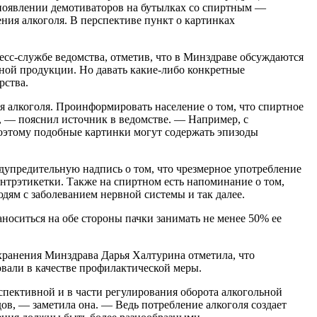
о появлении демотиваторов на бутылках со спиртным —
ния алкоголя. В перспективе пункт о картинках
сс-службе ведомства, отметив, что в Минздраве обсуждаются
ной продукции. Но давать какие-либо конкретные
рства.
 алкоголя. Проинформировать население о том, что спиртное
, — пояснил источник в ведомстве. — Например, с
оэтому подобные картинки могут содержать эпизоды
едупредительную надпись о том, что чрезмерное употребление
онтрэтикетки. Также на спиртном есть напоминание о том,
дям с заболеванием нервной системы и так далее.
носиться на обе стороны пачки занимать не менее 50% ее
ранения Минздрава Дарья Халтурина отметила, что
овали в качестве профилактической меры.
спективной и в части регулирования оборота алкогольной
ов, — заметила она. — Ведь потребление алкоголя создает