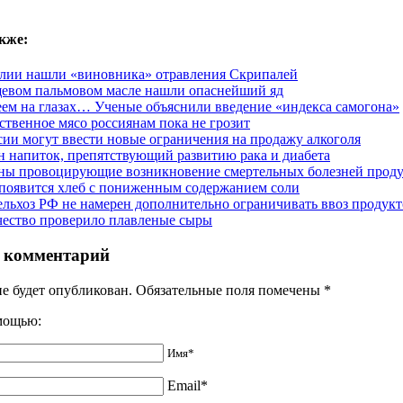
кже:
лии нашли «виновника» отравления Скрипалей
евом пальмовом масле нашли опаснейший яд
еем на глазах… Ученые объяснили введение «индекса самогона»
ственное мясо россиянам пока не грозит
сии могут ввести новые ограничения на продажу алкоголя
н напиток, препятствующий развитию рака и диабета
ны провоцирующие возникновение смертельных болезней прод
появится хлеб с пониженным содержанием соли
льхоз РФ не намерен дополнительно ограничивать ввоз продукт
чество проверило плавленые сыры
 комментарий
не будет опубликован. Обязательные поля помечены
*
омощью:
Имя*
Email*