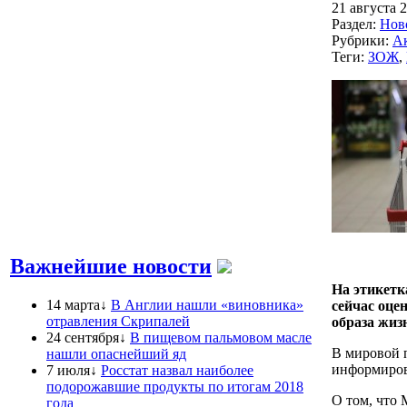
21 августа 2
Раздел:
Нов
Рубрики:
А
Теги:
ЗОЖ
,
Важнейшие новости
На этикетк
14 марта↓
В Англии нашли «виновника»
сейчас оце
отравления Скрипалей
образа жизн
24 сентября↓
В пищевом пальмовом масле
В мировой 
нашли опаснейший яд
информиров
7 июля↓
Росстат назвал наиболее
подорожавшие продукты по итогам 2018
О том, что
года