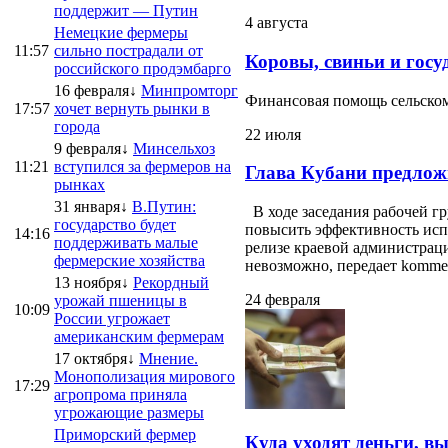
поддержит — Путин
4 августа
Немецкие фермеры
11:57
сильно пострадали от
Коровы, свиньи и госу
российского продэмбарго
16 февраля↓
Минпромторг
Финансовая помощь сельскому
17:57
хочет вернуть рынки в
города
22 июля
9 февраля↓
Минсельхоз
11:21
вступился за фермеров на
Глава Кубани предлож
рынках
31 января↓
В.Путин:
В ходе заседания рабочей г
государство будет
повысить эффективность испо
14:16
поддерживать малые
релизе краевой администраци
фермерские хозяйства
невозможно, передает kommersa
13 ноября↓
Рекордный
24 февраля
урожай пшеницы в
10:09
России угрожает
американским фермерам
17 октября↓
Мнение.
Монополизация мирового
17:29
агропрома приняла
угрожающие размеры
Приморский фермер
Куда уходят деньги, в