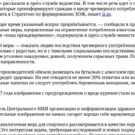
 рассказали в пресс-службе ведомства. В том числе речь идет 
которые проинформируют граждан о вреде чрезмерного потребле
вить в Стратегию по формированию ЗОЖ, пишет
iz.ru
.
щее время указанный вопрос прорабатывается, — сообщили в пре
ьные меры, направленные на ограничение потребления алкоголь
и «пока преждевременно», подчеркнули в пресс-службе министе
й меры — показать людям последствия чрезмерного употребления
только с радостью, но и с тяжелыми социальными последствиями
м уголовно наказуемых деяний, получением серьезных травм. П
 направленности.
 производителей обязали размещать на бутылках с алкоголем пр
редит здоровью. На нее отводится не менее 20% этикетки или к
ьные напитки не следует употреблять беременным женщинам, лю
7 года изображения с предупреждением о вреде курения стали на
ель Центрального НИИ организации и информатизации здравоох
ельные изображения на пачках сигарет хорошо себя зарекоменд
налогичная мера для спиртного рассматривается в качестве пер
Это интересная задача, требующая исследований и новых подход