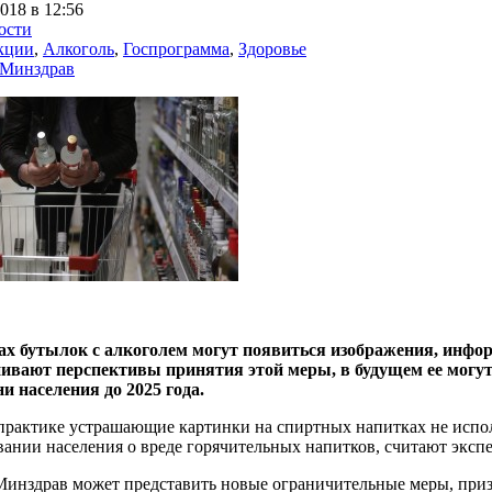
018 в 12:56
ости
кции
,
Алкоголь
,
Госпрограмма
,
Здоровье
Минздрав
ах бутылок с алкоголем могут появиться изображения, инф
нивают перспективы принятия этой меры, в будущем ее могу
и населения до 2025 года.
практике устрашающие картинки на спиртных напитках не испол
ании населения о вреде горячительных напитков, считают эксп
 Минздрав может представить новые ограничительные меры, при