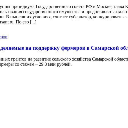
руппы президиума Государственного совета РФ в Москве, глава
льзования государственного имущества и предоставлять землю д
и. В нынешних условиях, считает губернатор, конкурировать с 
nt.ru. По его [...]
ыделяемые на поддержку фермеров в Самарской об
нных грантов на развитие сельского хозяйства Самарской облас
ермеры со стажем – 29,3 млн рублей.