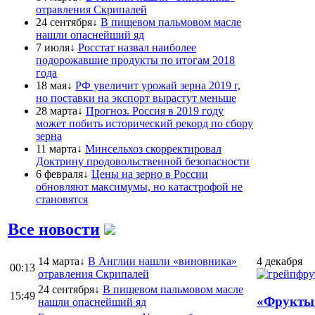
отравления Скрипалей
24 сентября↓
В пищевом пальмовом масле
нашли опаснейший яд
7 июля↓
Росстат назвал наиболее
подорожавшие продукты по итогам 2018
года
18 мая↓
РФ увеличит урожай зерна 2019 г,
но поставки на экспорт вырастут меньше
28 марта↓
Прогноз. Россия в 2019 году
может побить исторический рекорд по сбору
зерна
11 марта↓
Минсельхоз скорректировал
Доктрину продовольственной безопасности
6 февраля↓
Цены на зерно в России
обновляют максимумы, но катастрофой не
становятся
Все новости
14 марта↓
В Англии нашли «виновника»
4 декабря
00:13
отравления Скрипалей
24 сентября↓
В пищевом пальмовом масле
15:49
«Фрукты 
нашли опаснейший яд