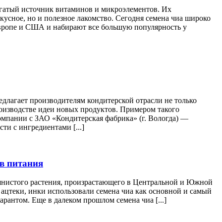
гатый источник витаминов и микроэлементов. Их
усное, но и полезное лакомство. Сегодня семена чиа широко
Европе и США и набирают все большую популярность у
агает производителям кондитерской отрасли не только
оизводстве идеи новых продуктов. Примером такого
омпании с ЗАО «Кондитерская фабрика» (г. Вологда) —
и с ингредиентами [...]
ов питания
авянистого растения, произрастающего в Центральной и Южной
 ацтеки, инки использовали семена чиа как основной и самый
рантом. Еще в далеком прошлом семена чиа [...]