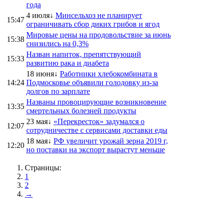
года
4 июля↓
Минсельхоз не планирует
15:47
ограничивать сбор диких грибов и ягод
Мировые цены на продовольствие за июнь
15:38
снизились на 0,3%
Назван напиток, препятствующий
15:33
развитию рака и диабета
18 июня↓
Работники хлебокомбината в
14:24
Подмосковье объявили голодовку из-за
долгов по зарплате
Названы провоцирующие возникновение
13:35
смертельных болезней продукты
23 мая↓
«Перекресток» задумался о
12:07
сотрудничестве с сервисами доставки еды
18 мая↓
РФ увеличит урожай зерна 2019 г,
12:20
но поставки на экспорт вырастут меньше
Страницы:
1
2
→