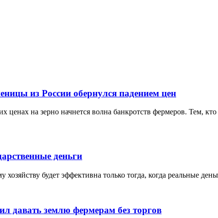
еницы из России обернулся падением цен
х ценах на зерно начнется волна банкротств фермеров. Тем, кто 
дарственные деньги
 хозяйству будет эффективна только тогда, когда реальные ден
ил давать землю фермерам без торгов