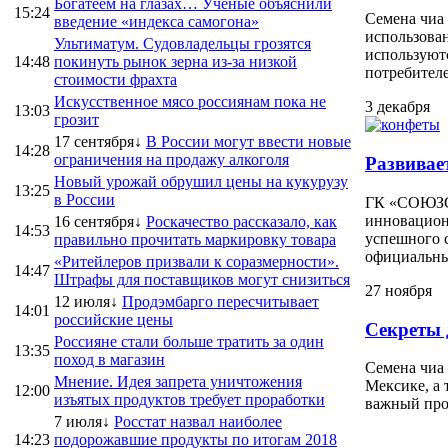
Богатеем на глазах… Ученые объяснили
15:24
Семена чиа
введение «индекса самогона»
использован
Ультиматум. Судовладельцы грозятся
используют
14:48
покинуть рынок зерна из-за низкой
потребителей
стоимости фрахта
Искусственное мясо россиянам пока не
3 декабря
13:03
грозит
17 сентября↓
В России могут ввести новые
14:28
ограничения на продажу алкоголя
Развивае
Новый урожай обрушил цены на кукурузу
13:25
в России
ГК «СОЮЗСН
инновацион
16 сентября↓
Роскачество рассказало, как
14:53
успешного с
правильно прочитать маркировку товара
официальным
«Ритейлеров призвали к соразмерности».
14:47
Штрафы для поставщиков могут снизиться
27 ноября
12 июля↓
Продэмбарго пересчитывает
14:01
российские цены
Секреты 
Россияне стали больше тратить за один
13:35
поход в магазин
Семена чиа 
Мнение. Идея запрета уничтожения
Мексике, а 
12:00
изъятых продуктов требует проработки
важный прод
7 июля↓
Росстат назвал наиболее
14:23
подорожавшие продукты по итогам 2018