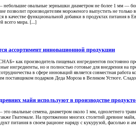
 – небольшие овальные зернышки диаметром не более 1 мм — бо
ие позволит производителям мороженого выпустить не только вк
ся в качестве функциональной добавки в продуктах питания в 
 всего мира. [...]
тся ассортимент инновационной продукции
АБ» как производитель пищевых ингредиентов постоянно предл
ные ингредиенты, но и полностью готовые для внедрения на пр
отрудничества в сфере инноваций является совместная работа к
 поставщиком подарков Деда Мороза в Великом Устюге. Сладост
древних майя используют в производстве продукт
– это овальные семена, диаметром около 1 мм, однолетнего тр
также Гватемале. На протяжении многих столетий древние майя,
укт питания в своем рационе наряду с кукурузой, фасолью и ама