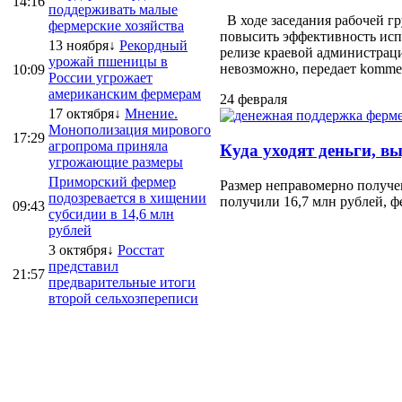
14:16
поддерживать малые
В ходе заседания рабочей г
фермерские хозяйства
повысить эффективность испо
13 ноября↓
Рекордный
релизе краевой администраци
урожай пшеницы в
невозможно, передает kommersa
10:09
России угрожает
американским фермерам
24 февраля
17 октября↓
Мнение.
Монополизация мирового
17:29
агропрома приняла
Куда уходят деньги, в
угрожающие размеры
Приморский фермер
Размер неправомерно получе
подозревается в хищении
получили 16,7 млн рублей, ф
09:43
субсидии в 14,6 млн
рублей
3 октября↓
Росстат
представил
21:57
предварительные итоги
второй сельхозпереписи