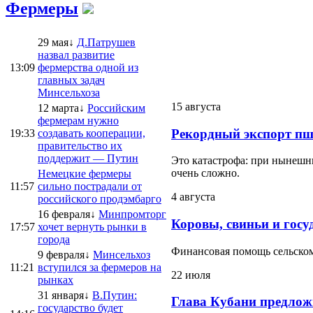
Фермеры
29 мая↓
Д.Патрушев
назвал развитие
13:09
фермерства одной из
главных задач
Минсельхоза
15 августа
12 марта↓
Российским
фермерам нужно
Рекордный экспорт пш
19:33
создавать кооперации,
правительство их
поддержит — Путин
Это катастрофа: при нынешни
очень сложно.
Немецкие фермеры
11:57
сильно пострадали от
4 августа
российского продэмбарго
16 февраля↓
Минпромторг
Коровы, свиньи и госу
17:57
хочет вернуть рынки в
города
Финансовая помощь сельскому
9 февраля↓
Минсельхоз
11:21
вступился за фермеров на
22 июля
рынках
31 января↓
В.Путин:
Глава Кубани предлож
государство будет