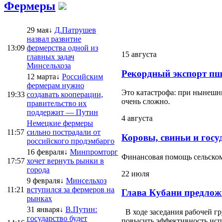
Фермеры
29 мая↓
Д.Патрушев
назвал развитие
13:09
фермерства одной из
15 августа
главных задач
Минсельхоза
Рекордный экспорт пш
12 марта↓
Российским
фермерам нужно
Это катастрофа: при нынешни
19:33
создавать кооперации,
очень сложно.
правительство их
поддержит — Путин
4 августа
Немецкие фермеры
11:57
сильно пострадали от
Коровы, свиньи и госу
российского продэмбарго
16 февраля↓
Минпромторг
Финансовая помощь сельскому
17:57
хочет вернуть рынки в
города
22 июля
9 февраля↓
Минсельхоз
11:21
вступился за фермеров на
Глава Кубани предлож
рынках
31 января↓
В.Путин:
В ходе заседания рабочей г
государство будет
повысить эффективность испо