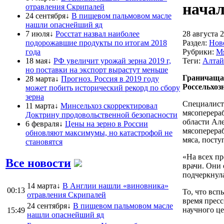
начал
отравления Скрипалей
24 сентября↓
В пищевом пальмовом масле
нашли опаснейший яд
7 июля↓
Росстат назвал наиболее
28 августа 2
подорожавшие продукты по итогам 2018
Раздел:
Нов
года
Рубрики:
М
18 мая↓
РФ увеличит урожай зерна 2019 г,
Теги:
Алтай
но поставки на экспорт вырастут меньше
Граничащая
28 марта↓
Прогноз. Россия в 2019 году
Россельхоз
может побить исторический рекорд по сбору
зерна
Специалист
11 марта↓
Минсельхоз скорректировал
мясоперера
Доктрину продовольственной безопасности
области Але
6 февраля↓
Цены на зерно в России
мясоперера
обновляют максимумы, но катастрофой не
мяса, посту
становятся
«На всех п
Все новости
врачи. Они 
подчеркнул
14 марта↓
В Англии нашли «виновника»
00:13
То, что всп
отравления Скрипалей
время прес
24 сентября↓
В пищевом пальмовом масле
научного ц
15:49
нашли опаснейший яд