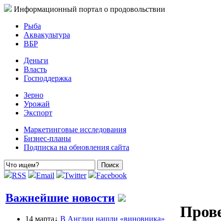
Информационный портал о продовольствии
Рыба
Аквакультура
ВБР
Деньги
Власть
Господдержка
Зерно
Урожай
Экспорт
Маркетинговые исследования
Бизнес-планы
Подписка на обновления сайта
RSS
Email
Twitter
Facebook
Важнейшие новости
Прове
14 марта↓
В Англии нашли «виновника»