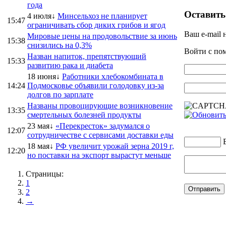
года
Оставить
4 июля↓
Минсельхоз не планирует
15:47
ограничивать сбор диких грибов и ягод
Ваш e-mail 
Мировые цены на продовольствие за июнь
15:38
снизились на 0,3%
Войти с п
Назван напиток, препятствующий
15:33
развитию рака и диабета
18 июня↓
Работники хлебокомбината в
14:24
Подмосковье объявили голодовку из-за
долгов по зарплате
Названы провоцирующие возникновение
13:35
смертельных болезней продукты
23 мая↓
«Перекресток» задумался о
12:07
сотрудничестве с сервисами доставки еды
18 мая↓
РФ увеличит урожай зерна 2019 г,
12:20
но поставки на экспорт вырастут меньше
Страницы:
1
2
→