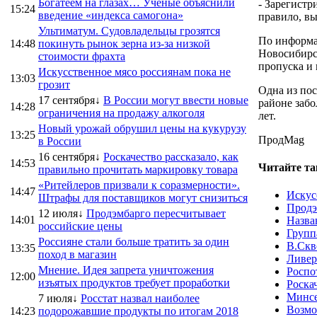
Богатеем на глазах… Ученые объяснили
- Зарегистр
15:24
введение «индекса самогона»
правило, в
Ультиматум. Судовладельцы грозятся
По информац
14:48
покинуть рынок зерна из-за низкой
Новосибирск
стоимости фрахта
пропуска и
Искусственное мясо россиянам пока не
13:03
грозит
Одна из пос
17 сентября↓
В России могут ввести новые
районе забо
14:28
ограничения на продажу алкоголя
лет.
Новый урожай обрушил цены на кукурузу
13:25
ПродMag
в России
16 сентября↓
Роскачество рассказало, как
14:53
Читайте та
правильно прочитать маркировку товара
«Ритейлеров призвали к соразмерности».
14:47
Искус
Штрафы для поставщиков могут снизиться
Продэ
12 июля↓
Продэмбарго пересчитывает
14:01
Назва
российские цены
Групп
Россияне стали больше тратить за один
В.Скв
13:35
поход в магазин
Ливер
Мнение. Идея запрета уничтожения
Роспо
12:00
изъятых продуктов требует проработки
Роска
Минсе
7 июля↓
Росстат назвал наиболее
Возмо
14:23
подорожавшие продукты по итогам 2018