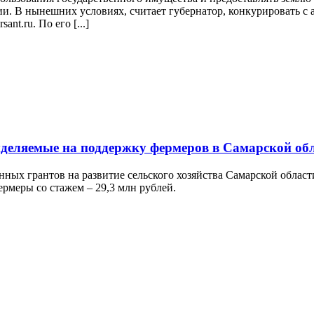
и. В нынешних условиях, считает губернатор, конкурировать с 
nt.ru. По его [...]
ыделяемые на поддержку фермеров в Самарской об
нных грантов на развитие сельского хозяйства Самарской облас
ермеры со стажем – 29,3 млн рублей.