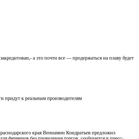
закредитован,- а это почти все — продержаться на плаву будет
ьги придут к реальным производителям
 Краснодарского края Вениамин Кондратьев предложил
ля фермеров без проведения торгов, сообщается в пресс-