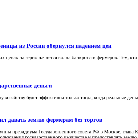
еницы из России обернулся падением цен
х ценах на зерно начнется волна банкротств фермеров. Тем, кто 
дарственные деньги
 хозяйству будет эффективна только тогда, когда реальные ден
ил давать землю фермерам без торгов
руппы президиума Государственного совета РФ в Москве, глава
льзования государственного имущества и предоставлять землю д