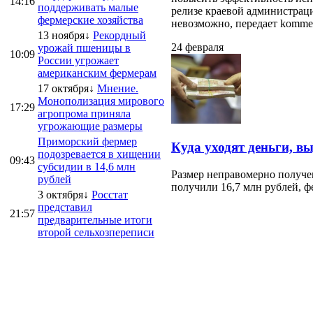
14:16
поддерживать малые
релизе краевой администраци
фермерские хозяйства
невозможно, передает kommersa
13 ноября↓
Рекордный
24 февраля
урожай пшеницы в
10:09
России угрожает
американским фермерам
17 октября↓
Мнение.
Монополизация мирового
17:29
агропрома приняла
угрожающие размеры
Приморский фермер
Куда уходят деньги, в
подозревается в хищении
09:43
субсидии в 14,6 млн
Размер неправомерно получе
рублей
получили 16,7 млн рублей, ф
3 октября↓
Росстат
представил
21:57
предварительные итоги
второй сельхозпереписи