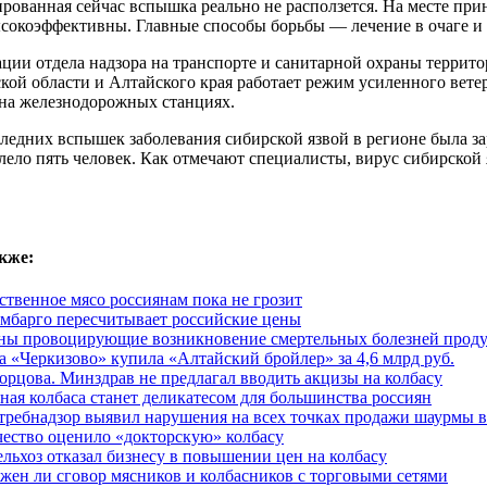
ированная сейчас вспышка реально не расползется. На месте п
ысокоэффективны. Главные способы борьбы — лечение в очаге и
ии отдела надзора на транспорте и санитарной охраны террито
ой области и Алтайского края работает режим усиленного вете
 на железнодорожных станциях.
ледних вспышек заболевания сибирской язвой в регионе была за
лело пять человек. Как отмечают специалисты, вирус сибирской 
кже:
ственное мясо россиянам пока не грозит
мбарго пересчитывает российские цены
ны провоцирующие возникновение смертельных болезней прод
а «Черкизово» купила «Алтайский бройлер» за 4,6 млрд руб.
орцова. Минздрав не предлагал вводить акцизы на колбасу
ная колбаса станет деликатесом для большинства россиян
требнадзор выявил нарушения на всех точках продажи шаурмы 
чество оценило «докторскую» колбасу
льхоз отказал бизнесу в повышении цен на колбасу
жен ли сговор мясников и колбасников с торговыми сетями