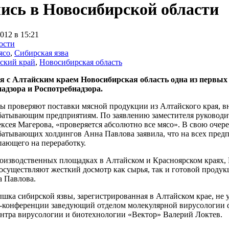
ись в Новосибирской области
012 в 15:21
ости
ясо
,
Сибирская язва
ский край
,
Новосибирская область
 с Алтайским краем Новосибирская область одна из первых 
надзора и Роспотребнадзора.
ы проверяют поставки мясной продукции из Алтайского края, в
батывающим предприятиям. По заявлению заместителя руководит
ксея Магерова, «проверяется абсолютно все мясо». В свою оче
батывающих холдингов Анна Павлова заявила, что на всех предп
пающего на переработку.
роизводственных площадках в Алтайском и Красноярском краях, 
осуществляют жесткий досмотр как сырья, так и готовой продук
а Павлова.
ышка сибирской язвы, зарегистрированная в Алтайском крае, не
с-конференции заведующий отделом молекулярной вирусологии 
ентра вирусологии и биотехнологии «Вектор» Валерий Локтев.