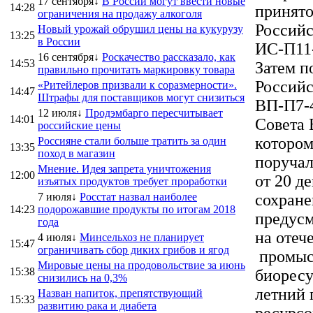
17 сентября↓
В России могут ввести новые
14:28
принято
ограничения на продажу алкоголя
Российс
Новый урожай обрушил цены на кукурузу
13:25
в России
ИС-П11-
16 сентября↓
Роскачество рассказало, как
14:53
Затем п
правильно прочитать маркировку товара
Российс
«Ритейлеров призвали к соразмерности».
14:47
Штрафы для поставщиков могут снизиться
ВП-П7-4
12 июля↓
Продэмбарго пересчитывает
14:01
Совета 
российские цены
котором
Россияне стали больше тратить за один
13:35
поход в магазин
поручал
Мнение. Идея запрета уничтожения
12:00
от 20 д
изъятых продуктов требует проработки
7 июля↓
Росстат назвал наиболее
сохране
14:23
подорожавшие продукты по итогам 2018
предусм
года
на отеч
4 июля↓
Минсельхоз не планирует
15:47
ограничивать сбор диких грибов и ягод
промысл
Мировые цены на продовольствие за июнь
15:38
биоресу
снизились на 0,3%
летний 
Назван напиток, препятствующий
15:33
развитию рака и диабета
ресурсо