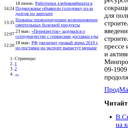
18 июня↓
Работники хлебокомбината в
сокраще
14:24
Подмосковье объявили голодовку из-за
долгов по зарплате
для пол
Названы провоцирующие возникновение
строите
13:35
смертельных болезней продукты
введени
23 мая↓
«Перекресток» задумался о
12:07
сотрудничестве с сервисами доставки еды
строите
18 мая↓
РФ увеличит урожай зерна 2019 г,
прессе 
12:20
но поставки на экспорт вырастут меньше
и актив
Страницы:
Минпром
1
09-1909
2
→
продолж
ПродMa
Читайт
В.С
на 