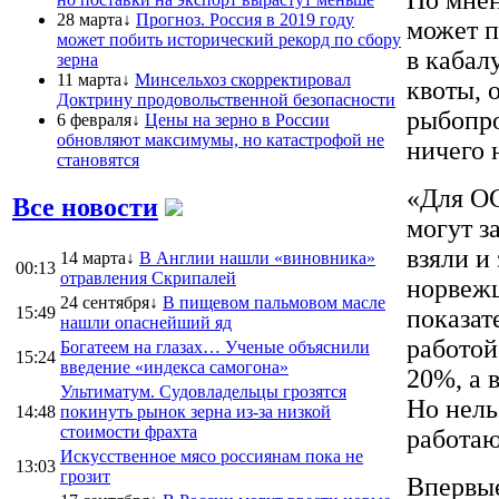
28 марта↓
Прогноз. Россия в 2019 году
может п
может побить исторический рекорд по сбору
в кабал
зерна
11 марта↓
Минсельхоз скорректировал
квоты, 
Доктрину продовольственной безопасности
рыбопро
6 февраля↓
Цены на зерно в России
обновляют максимумы, но катастрофой не
ничего 
становятся
«Для ОС
Все новости
могут з
взяли и
14 марта↓
В Англии нашли «виновника»
00:13
отравления Скрипалей
норвежц
24 сентября↓
В пищевом пальмовом масле
15:49
показат
нашли опаснейший яд
работой
Богатеем на глазах… Ученые объяснили
15:24
введение «индекса самогона»
20%, а 
Ультиматум. Судовладельцы грозятся
Но нель
14:48
покинуть рынок зерна из-за низкой
стоимости фрахта
работаю
Искусственное мясо россиянам пока не
13:03
грозит
Впервые