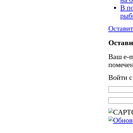
В п
рыб
Оставит
Остави
Ваш e-m
помече
Войти 