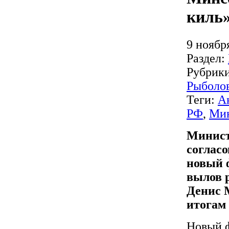
киль
9 ноябр
Раздел:
Рубрик
Рыболо
Теги:
А
РФ
,
Мин
Минист
согласо
новый 
вылов 
Денис 
итогам 
Новый ф