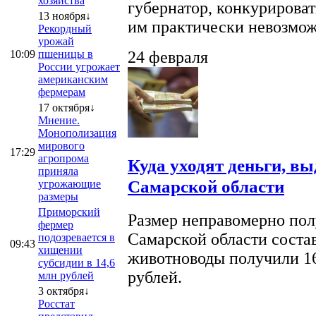
хозяйства
губернатор, конкурироват
13 ноября↓
им практически невозможно
Рекордный
урожай
10:09
пшеницы в
24 февраля
России угрожает
американским
фермерам
17 октября↓
Мнение.
Монополизация
мирового
17:29
агропрома
Куда уходят деньги, в
приняла
Самарской области
угрожающие
размеры
Приморский
Размер неправомерно полу
фермер
Самарской области соста
подозревается в
09:43
хищении
животноводы получили 16
субсидии в 14,6
рублей.
млн рублей
3 октября↓
Росстат