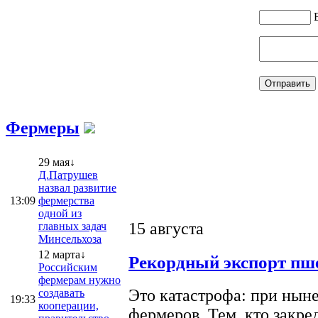
Фермеры
29 мая↓
Д.Патрушев
назвал развитие
13:09
фермерства
одной из
15 августа
главных задач
Минсельхоза
12 марта↓
Рекордный экспорт пше
Российским
фермерам нужно
Это катастрофа: при ныне
создавать
19:33
кооперации,
фермеров. Тем, кто закре