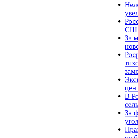
Нел
уве
Рос
США
За 
нов
Рос
тихо
зам
Экс
цен
В Р
сел
За 
уго
Пра
на 