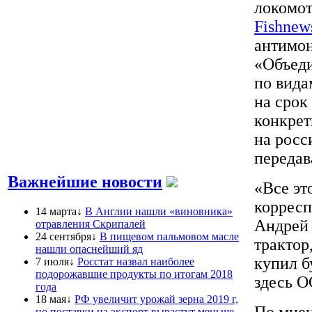
локомо
Fishnew
антимо
«Объеди
по вида
на срок
конкре
на росс
передав
Важнейшие новости
«Все эт
коррес
14 марта↓
В Англии нашли «виновника»
Андрей 
отравления Скрипалей
24 сентября↓
В пищевом пальмовом масле
трактор
нашли опаснейший яд
купил б
7 июля↓
Росстат назвал наиболее
подорожавшие продукты по итогам 2018
здесь 
года
18 мая↓
РФ увеличит урожай зерна 2019 г,
По мнен
но поставки на экспорт вырастут меньше