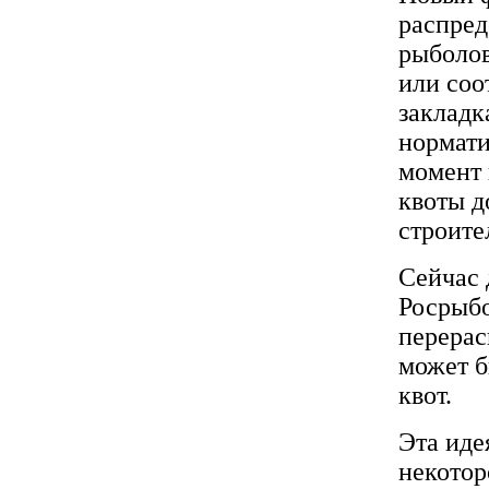
распред
рыболов
или соо
закладк
нормати
момент 
квоты д
строите
Сейчас 
Росрыбо
перерас
может б
квот.
Эта иде
некотор