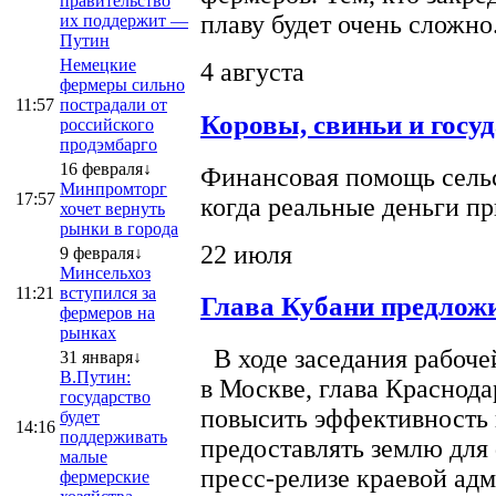
правительство
плаву будет очень сложно
их поддержит —
Путин
Немецкие
4 августа
фермеры сильно
11:57
пострадали от
Коровы, свиньи и госу
российского
продэмбарго
16 февраля↓
Финансовая помощь сельс
Минпромторг
17:57
когда реальные деньги п
хочет вернуть
рынки в города
22 июля
9 февраля↓
Минсельхоз
11:21
вступился за
Глава Кубани предложи
фермеров на
рынках
В ходе заседания рабоче
31 января↓
В.Путин:
в Москве, глава Краснод
государство
повысить эффективность 
будет
14:16
поддерживать
предоставлять землю для 
малые
пресс-релизе краевой ад
фермерские