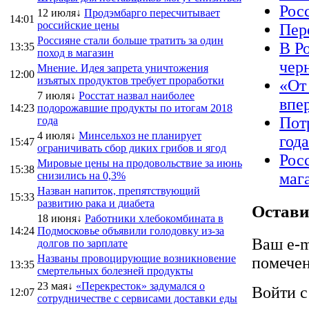
Рос
12 июля↓
Продэмбарго пересчитывает
14:01
российские цены
Пер
Россияне стали больше тратить за один
В Р
13:35
поход в магазин
чер
Мнение. Идея запрета уничтожения
12:00
изъятых продуктов требует проработки
«От
7 июля↓
Росстат назвал наиболее
впе
14:23
подорожавшие продукты по итогам 2018
Пот
года
4 июля↓
Минсельхоз не планирует
год
15:47
ограничивать сбор диких грибов и ягод
Рос
Мировые цены на продовольствие за июнь
15:38
снизились на 0,3%
маг
Назван напиток, препятствующий
15:33
развитию рака и диабета
Остави
18 июня↓
Работники хлебокомбината в
14:24
Подмосковье объявили голодовку из-за
Ваш e-m
долгов по зарплате
Названы провоцирующие возникновение
помече
13:35
смертельных болезней продукты
23 мая↓
«Перекресток» задумался о
Войти 
12:07
сотрудничестве с сервисами доставки еды