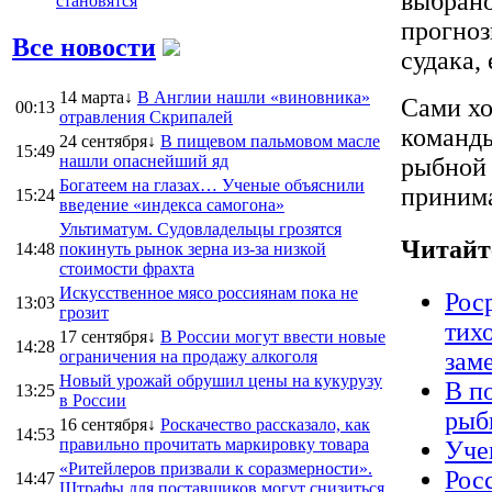
выбрано
становятся
прогноз
Все новости
судака,
14 марта↓
В Англии нашли «виновника»
Сами хо
00:13
отравления Скрипалей
команды
24 сентября↓
В пищевом пальмовом масле
15:49
нашли опаснейший яд
рыбной 
Богатеем на глазах… Ученые объяснили
принима
15:24
введение «индекса самогона»
Ультиматум. Судовладельцы грозятся
Читайт
14:48
покинуть рынок зерна из-за низкой
стоимости фрахта
Искусственное мясо россиянам пока не
Рос
13:03
грозит
тихо
17 сентября↓
В России могут ввести новые
14:28
ограничения на продажу алкоголя
зам
Новый урожай обрушил цены на кукурузу
В п
13:25
в России
рыб
16 сентября↓
Роскачество рассказало, как
14:53
правильно прочитать маркировку товара
Уче
«Ритейлеров призвали к соразмерности».
Рос
14:47
Штрафы для поставщиков могут снизиться