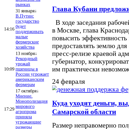
рынках
Глава Кубани предложи
31 января↓
В.Путин:
государство
В ходе заседания рабоче
будет
14:16
в Москве, глава Краснод
поддерживать
малые
повысить эффективность 
фермерские
предоставлять землю для 
хозяйства
пресс-релизе краевой ад
13 ноября↓
Рекордный
губернатор, конкурироват
урожай
им практически невозможно
10:09
пшеницы в
России угрожает
американским
24 февраля
фермерам
17 октября↓
Мнение.
Монополизация
Куда уходят деньги, в
мирового
17:29
Самарской области
агропрома
приняла
угрожающие
Размер неправомерно полу
размеры