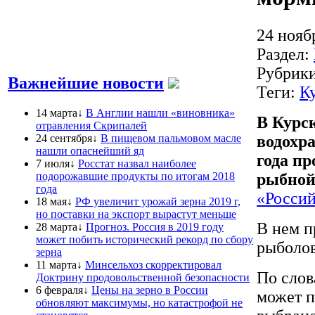
24 нояб
Раздел:
Рубрик
Важнейшие новости
Теги:
К
14 марта↓
В Англии нашли «виновника»
В Курс
отравления Скрипалей
24 сентября↓
В пищевом пальмовом масле
водохр
нашли опаснейший яд
года п
7 июля↓
Росстат назвал наиболее
подорожавшие продукты по итогам 2018
рыбной
года
«Россий
18 мая↓
РФ увеличит урожай зерна 2019 г,
но поставки на экспорт вырастут меньше
В нем п
28 марта↓
Прогноз. Россия в 2019 году
может побить исторический рекорд по сбору
рыболов
зерна
11 марта↓
Минсельхоз скорректировал
По слов
Доктрину продовольственной безопасности
6 февраля↓
Цены на зерно в России
может п
обновляют максимумы, но катастрофой не