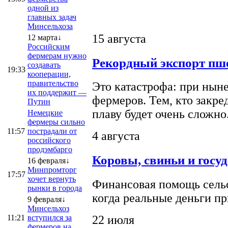
одной из
главных задач
Минсельхоза
15 августа
12 марта↓
Российским
фермерам нужно
Рекордный экспорт пше
создавать
19:33
кооперации,
правительство
Это катастрофа: при ныне
их поддержит —
фермеров. Тем, кто закре
Путин
плаву будет очень сложно
Немецкие
фермеры сильно
11:57
пострадали от
4 августа
российского
продэмбарго
Коровы, свиньи и госу
16 февраля↓
Минпромторг
17:57
хочет вернуть
Финансовая помощь сельс
рынки в города
когда реальные деньги п
9 февраля↓
Минсельхоз
22 июля
11:21
вступился за
фермеров на