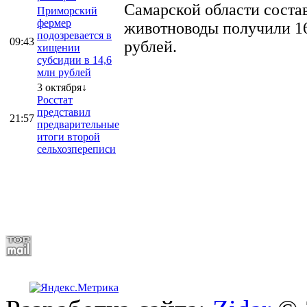
Самарской области соста
Приморский
фермер
животноводы получили 16
подозревается в
09:43
рублей.
хищении
субсидии в 14,6
млн рублей
3 октября↓
Росстат
представил
21:57
предварительные
итоги второй
сельхозпереписи