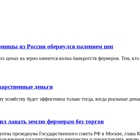
еницы из России обернулся падением цен
х ценах на зерно начнется волна банкротств фермеров. Тем, кто 
дарственные деньги
 хозяйству будет эффективна только тогда, когда реальные ден
ил давать землю фермерам без торгов
руппы президиума Государственного совета РФ в Москве, глава
льзования государственного имущества и предоставлять землю д