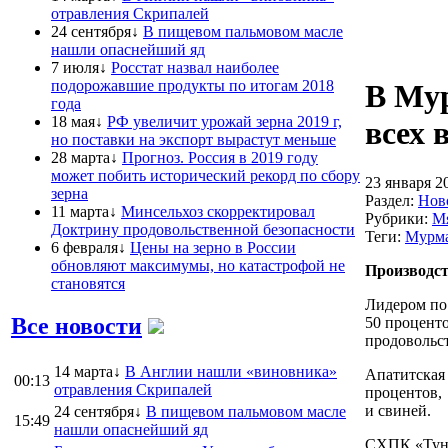
отравления Скрипалей
24 сентября↓
В пищевом пальмовом масле
нашли опаснейший яд
7 июля↓
Росстат назвал наиболее
подорожавшие продукты по итогам 2018
В Мур
года
18 мая↓
РФ увеличит урожай зерна 2019 г,
всех 
но поставки на экспорт вырастут меньше
28 марта↓
Прогноз. Россия в 2019 году
может побить исторический рекорд по сбору
23 января 2
зерна
Раздел:
Нов
11 марта↓
Минсельхоз скорректировал
Рубрики:
М
Доктрину продовольственной безопасности
Теги:
Мурма
6 февраля↓
Цены на зерно в России
обновляют максимумы, но катастрофой не
Производст
становятся
Лидером по
Все новости
50 процент
продовольс
14 марта↓
В Англии нашли «виновника»
Апатитская 
00:13
отравления Скрипалей
процентов, 
и свиней.
24 сентября↓
В пищевом пальмовом масле
15:49
нашли опаснейший яд
СХПК «Тунд