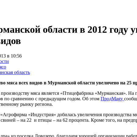
манской области в 2012 году 
видов
013 в 10:56
ости
ясо
нская область
во мяса всех видов в Мурманской области увеличено на 25 пр
 производству мяса является «Птицефабрика «Мурманская». На 
ов по сравнению с предыдущим годом. Об этом
ПродMagу
сообщ
твенному рынку региона.
«Агрофирма «Индустрия» добилась увеличения производства мяс
свиней – на 22 и птицы – на 62 процента. Кроме того, на пред
ра» из поселка Ловозеро, благодаря хорошей организации рабо