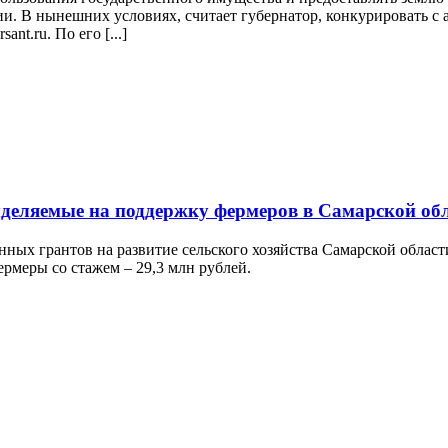
и. В нынешних условиях, считает губернатор, конкурировать с 
nt.ru. По его [...]
ыделяемые на поддержку фермеров в Самарской об
нных грантов на развитие сельского хозяйства Самарской облас
ермеры со стажем – 29,3 млн рублей.