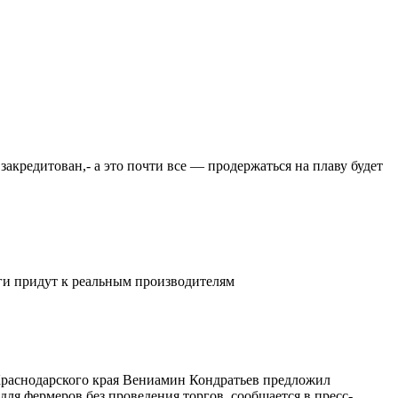
закредитован,- а это почти все — продержаться на плаву будет
ьги придут к реальным производителям
 Краснодарского края Вениамин Кондратьев предложил
ля фермеров без проведения торгов, сообщается в пресс-