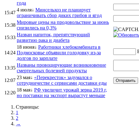
года
4 июля↓
Минсельхоз не планирует
15:47
ограничивать сбор диких грибов и ягод
Мировые цены на продовольствие за июнь
15:38
снизились на 0,3%
Назван напиток, препятствующий
15:33
развитию рака и диабета
18 июня↓
Работники хлебокомбината в
14:24
Подмосковье объявили голодовку из-за
долгов по зарплате
Названы провоцирующие возникновение
13:35
смертельных болезней продукты
23 мая↓
«Перекресток» задумался о
12:07
сотрудничестве с сервисами доставки еды
18 мая↓
РФ увеличит урожай зерна 2019 г,
12:20
но поставки на экспорт вырастут меньше
Страницы:
1
2
→