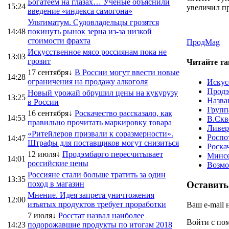
Богатеем на глазах… Ученые объяснили
15:24
увеличил пр
введение «индекса самогона»
Ультиматум. Судовладельцы грозятся
14:48
покинуть рынок зерна из-за низкой
стоимости фрахта
ПродMag
Искусственное мясо россиянам пока не
13:03
грозит
Читайте та
17 сентября↓
В России могут ввести новые
14:28
ограничения на продажу алкоголя
Искус
Продэ
Новый урожай обрушил цены на кукурузу
13:25
Назва
в России
Групп
16 сентября↓
Роскачество рассказало, как
14:53
В.Скв
правильно прочитать маркировку товара
Ливер
«Ритейлеров призвали к соразмерности».
Роспо
14:47
Штрафы для поставщиков могут снизиться
Роска
12 июля↓
Продэмбарго пересчитывает
Минсе
14:01
российские цены
Возмо
Россияне стали больше тратить за один
13:35
поход в магазин
Оставить
Мнение. Идея запрета уничтожения
12:00
изъятых продуктов требует проработки
Ваш e-mail 
7 июля↓
Росстат назвал наиболее
Войти с п
14:23
подорожавшие продукты по итогам 2018