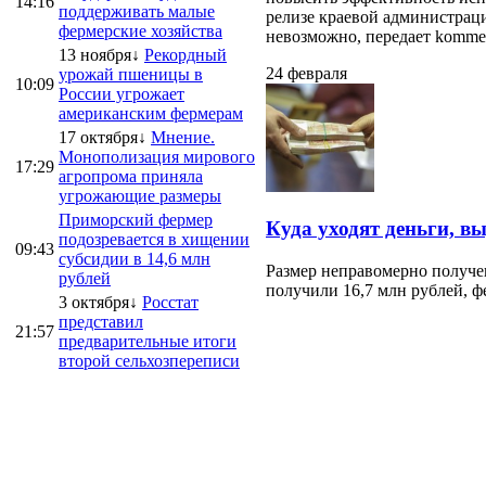
14:16
поддерживать малые
релизе краевой администраци
фермерские хозяйства
невозможно, передает kommersa
13 ноября↓
Рекордный
24 февраля
урожай пшеницы в
10:09
России угрожает
американским фермерам
17 октября↓
Мнение.
Монополизация мирового
17:29
агропрома приняла
угрожающие размеры
Приморский фермер
Куда уходят деньги, в
подозревается в хищении
09:43
субсидии в 14,6 млн
Размер неправомерно получе
рублей
получили 16,7 млн рублей, ф
3 октября↓
Росстат
представил
21:57
предварительные итоги
второй сельхозпереписи