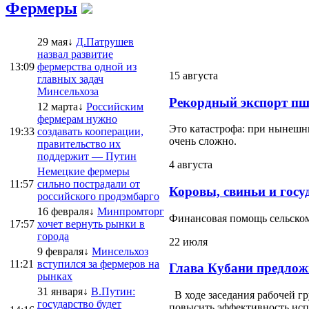
Фермеры
29 мая↓
Д.Патрушев
назвал развитие
13:09
фермерства одной из
15 августа
главных задач
Минсельхоза
Рекордный экспорт пш
12 марта↓
Российским
фермерам нужно
Это катастрофа: при нынешни
19:33
создавать кооперации,
очень сложно.
правительство их
поддержит — Путин
4 августа
Немецкие фермеры
11:57
сильно пострадали от
Коровы, свиньи и госу
российского продэмбарго
16 февраля↓
Минпромторг
Финансовая помощь сельскому
17:57
хочет вернуть рынки в
города
22 июля
9 февраля↓
Минсельхоз
11:21
вступился за фермеров на
Глава Кубани предлож
рынках
31 января↓
В.Путин:
В ходе заседания рабочей г
государство будет
повысить эффективность испо