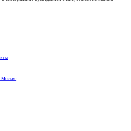
укты
в Москве