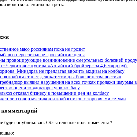
оизводство оленины на треть.
кже:
ственное мясо россиянам пока не грозит
мбарго пересчитывает российские цены
ны провоцирующие возникновение смертельных болезней прод
а «Черкизово» купила «Алтайский бройлер» за 4,6 млрд руб.
орцова. Минздрав не предлагал вводить акцизы на колбасу
ная колбаса станет деликатесом для большинства россиян
требнадзор выявил нарушения на всех точках продажи шаурмы 
чество оценило «докторскую» колбасу
льхоз отказал бизнесу в повышении цен на колбасу
жен ли сговор мясников и колбасников с торговыми сетями
 комментарий
не будет опубликован. Обязательные поля помечены
*
омощью: