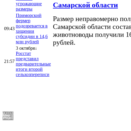
Самарской области
угрожающие
размеры
Приморский
Размер неправомерно полу
фермер
Самарской области соста
подозревается в
09:43
хищении
животноводы получили 16
субсидии в 14,6
рублей.
млн рублей
3 октября↓
Росстат
представил
21:57
предварительные
итоги второй
сельхозпереписи