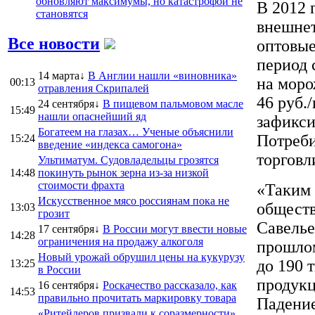
обновляют максимумы, но катастрофой не
В 2012 
становятся
внешнет
Все новости
оптовые
период 
14 марта↓
В Англии нашли «виновника»
на моро
00:13
отравления Скрипалей
46 руб.
24 сентября↓
В пищевом пальмовом масле
15:49
нашли опаснейший яд
зафикси
Богатеем на глазах… Ученые объяснили
Потреби
15:24
введение «индекса самогона»
торговл
Ультиматум. Судовладельцы грозятся
14:48
покинуть рынок зерна из-за низкой
стоимости фрахта
«Таким 
Искусственное мясо россиянам пока не
обществ
13:03
грозит
Савелье
17 сентября↓
В России могут ввести новые
14:28
ограничения на продажу алкоголя
прошлом
Новый урожай обрушил цены на кукурузу
до 190 
13:25
в России
продукци
16 сентября↓
Роскачество рассказало, как
14:53
правильно прочитать маркировку товара
Падение
«Ритейлеров призвали к соразмерности».