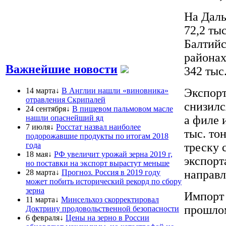
На Даль
72,2 ты
Балтийс
районах
Важнейшие новости
342 тыс.
14 марта↓
В Англии нашли «виновника»
Экспорт
отравления Скрипалей
снизилс
24 сентября↓
В пищевом пальмовом масле
нашли опаснейший яд
а филе 
7 июля↓
Росстат назвал наиболее
тыс. то
подорожавшие продукты по итогам 2018
года
треску 
18 мая↓
РФ увеличит урожай зерна 2019 г,
экспорт
но поставки на экспорт вырастут меньше
28 марта↓
Прогноз. Россия в 2019 году
направл
может побить исторический рекорд по сбору
зерна
Импорт 
11 марта↓
Минсельхоз скорректировал
прошлом
Доктрину продовольственной безопасности
6 февраля↓
Цены на зерно в России