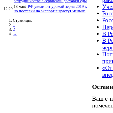
сотрудничестве с сервисами доставки еды
Уче
18 мая↓
РФ увеличит урожай зерна 2019 г,
12:20
но поставки на экспорт вырастут меньше
Рос
Рос
Страницы:
1
Пер
2
В Р
→
В Р
чер
Поп
при
«От
впе
Остави
Ваш e-m
помече