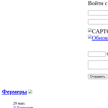
Войти 
Фермеры
29 мая↓
Д.Патрушев