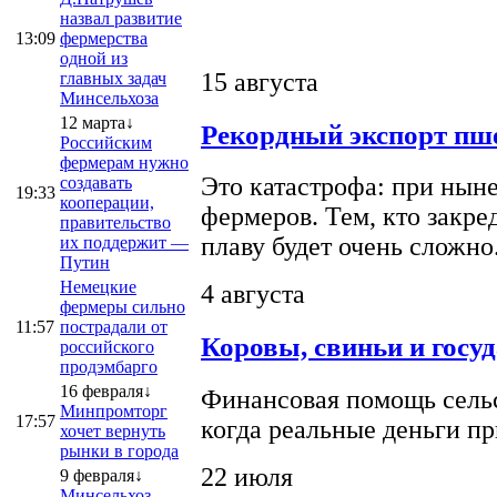
назвал развитие
13:09
фермерства
одной из
15 августа
главных задач
Минсельхоза
12 марта↓
Рекордный экспорт пше
Российским
фермерам нужно
Это катастрофа: при ныне
создавать
19:33
кооперации,
фермеров. Тем, кто закре
правительство
плаву будет очень сложно
их поддержит —
Путин
Немецкие
4 августа
фермеры сильно
11:57
пострадали от
Коровы, свиньи и госу
российского
продэмбарго
16 февраля↓
Финансовая помощь сельс
Минпромторг
17:57
когда реальные деньги п
хочет вернуть
рынки в города
22 июля
9 февраля↓
Минсельхоз