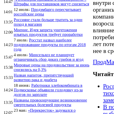
14:47
внутри 
Штрафы для поставщиков могут снизиться
органи
12 июля↓
Продэмбарго пересчитывает
14:01
российские цены
компани
Россияне стали больше тратить за один
13:35
возросш
поход в магазин
влияние
Мнение. Идея запрета уничтожения
12:00
изъятых продуктов требует проработки
потреби
7 июля↓
Росстат назвал наиболее
лет пот
14:23
подорожавшие продукты по итогам 2018
года
нее в с
4 июля↓
Минсельхоз не планирует
15:47
ограничивать сбор диких грибов и ягод
ПродMa
Мировые цены на продовольствие за июнь
15:38
снизились на 0,3%
Читайт
Назван напиток, препятствующий
15:33
развитию рака и диабета
Рос
18 июня↓
Работники хлебокомбината в
14:24
Подмосковье объявили голодовку из-за
тихо
долгов по зарплате
зам
Названы провоцирующие возникновение
13:35
смертельных болезней продукты
В п
23 мая↓
«Перекресток» задумался о
12:07
рыб