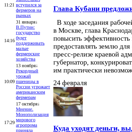
11:21
вступился за
Глава Кубани предложи
фермеров на
рынках
В ходе заседания рабоче
31 января↓
В.Путин:
в Москве, глава Краснод
государство
повысить эффективность 
будет
14:16
поддерживать
предоставлять землю для 
малые
пресс-релизе краевой ад
фермерские
хозяйства
губернатор, конкурироват
13 ноября↓
им практически невозможно
Рекордный
урожай
10:09
пшеницы в
24 февраля
России угрожает
американским
фермерам
17 октября↓
Мнение.
Монополизация
мирового
17:29
агропрома
Куда уходят деньги, в
приняла