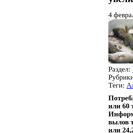
4 февра
Раздел:
Рубрик
Теги:
А
Потреб
или 60 
Информа
вылов т
или 24,