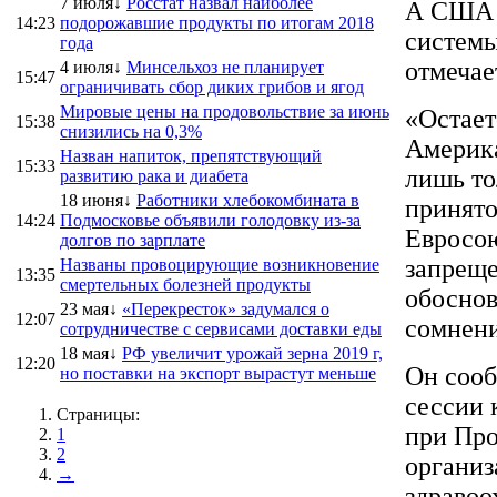
7 июля↓
Росстат назвал наиболее
А США в
14:23
подорожавшие продукты по итогам 2018
системы
года
отмечае
4 июля↓
Минсельхоз не планирует
15:47
ограничивать сбор диких грибов и ягод
Мировые цены на продовольствие за июнь
«Остает
15:38
снизились на 0,3%
Америка
Назван напиток, препятствующий
15:33
лишь то
развитию рака и диабета
18 июня↓
Работники хлебокомбината в
принято
14:24
Подмосковье объявили голодовку из-за
Евросою
долгов по зарплате
запреще
Названы провоцирующие возникновение
13:35
смертельных болезней продукты
обоснов
23 мая↓
«Перекресток» задумался о
12:07
сомнени
сотрудничестве с сервисами доставки еды
18 мая↓
РФ увеличит урожай зерна 2019 г,
12:20
Он сооб
но поставки на экспорт вырастут меньше
сессии 
Страницы:
при Про
1
2
органи
→
здравоо