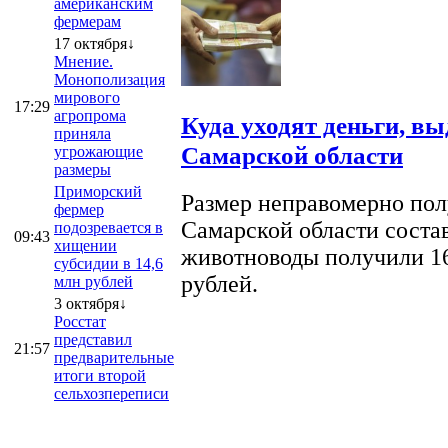
американским
фермерам
17 октября↓
Мнение.
Монополизация
мирового
17:29
агропрома
Куда уходят деньги, в
приняла
Самарской области
угрожающие
размеры
Приморский
Размер неправомерно полу
фермер
Самарской области соста
подозревается в
09:43
хищении
животноводы получили 16
субсидии в 14,6
рублей.
млн рублей
3 октября↓
Росстат
представил
21:57
предварительные
итоги второй
сельхозпереписи