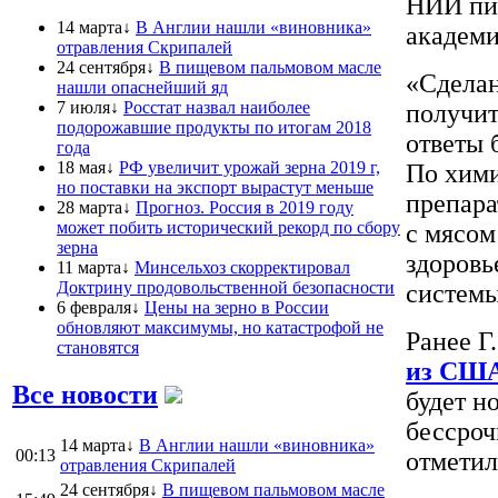
НИИ пит
14 марта↓
В Англии нашли «виновника»
академи
отравления Скрипалей
24 сентября↓
В пищевом пальмовом масле
«Сделан
нашли опаснейший яд
7 июля↓
Росстат назвал наиболее
получит
подорожавшие продукты по итогам 2018
ответы 
года
18 мая↓
РФ увеличит урожай зерна 2019 г,
По хими
но поставки на экспорт вырастут меньше
препара
28 марта↓
Прогноз. Россия в 2019 году
может побить исторический рекорд по сбору
с мясом
зерна
здоровь
11 марта↓
Минсельхоз скорректировал
Доктрину продовольственной безопасности
системы
6 февраля↓
Цены на зерно в России
обновляют максимумы, но катастрофой не
Ранее Г
становятся
из СШ
Все новости
будет н
бессроч
14 марта↓
В Англии нашли «виновника»
00:13
отметил
отравления Скрипалей
24 сентября↓
В пищевом пальмовом масле