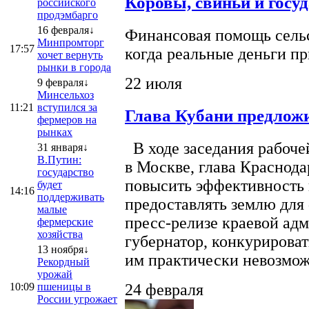
Коровы, свиньи и госу
российского
продэмбарго
16 февраля↓
Финансовая помощь сельс
Минпромторг
17:57
когда реальные деньги п
хочет вернуть
рынки в города
22 июля
9 февраля↓
Минсельхоз
11:21
вступился за
Глава Кубани предложи
фермеров на
рынках
В ходе заседания рабоче
31 января↓
В.Путин:
в Москве, глава Краснод
государство
повысить эффективность 
будет
14:16
поддерживать
предоставлять землю для 
малые
пресс-релизе краевой ад
фермерские
хозяйства
губернатор, конкурироват
13 ноября↓
им практически невозможно
Рекордный
урожай
10:09
пшеницы в
24 февраля
России угрожает