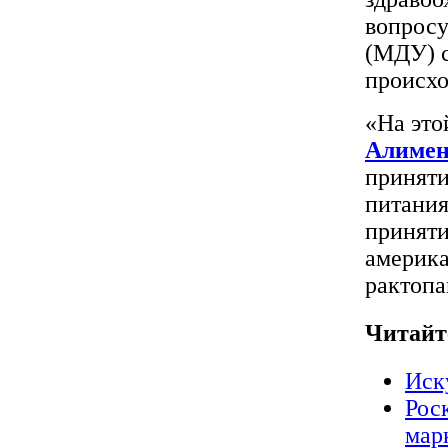
вопросу
(МДУ) с
происхо
«На это
Алимен
приняти
питания
приняти
америка
рактопа
Читайт
Иск
Рос
мар