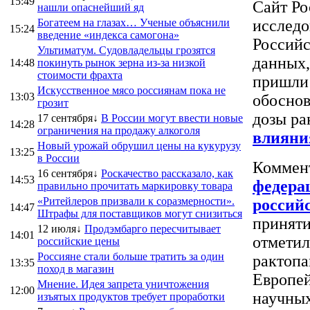
15:49
Сайт Ро
нашли опаснейший яд
Богатеем на глазах… Ученые объяснили
исследо
15:24
введение «индекса самогона»
Российс
Ультиматум. Судовладельцы грозятся
данных,
14:48
покинуть рынок зерна из-за низкой
стоимости фрахта
пришли 
Искусственное мясо россиянам пока не
13:03
обоснов
грозит
дозы ра
17 сентября↓
В России могут ввести новые
14:28
ограничения на продажу алкоголя
влияни
Новый урожай обрушил цены на кукурузу
13:25
в России
Коммен
16 сентября↓
Роскачество рассказало, как
14:53
федерац
правильно прочитать маркировку товара
«Ритейлеров призвали к соразмерности».
россий
14:47
Штрафы для поставщиков могут снизиться
приняти
12 июля↓
Продэмбарго пересчитывает
14:01
отметил
российские цены
Россияне стали больше тратить за один
рактопа
13:35
поход в магазин
Европей
Мнение. Идея запрета уничтожения
12:00
научных
изъятых продуктов требует проработки