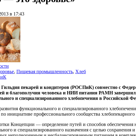
2013 в 17:43
ости
оровье
,
Пищевая промышленность
,
Хлеб
иК
 Гильдия пекарей и кондитеров (РОСПиК) совместно с Федер
ей и благополучия человека и НИИ питания РАМН завершили
ьного и специализированного хлебопечения в Российской Феде
развития функционального и специализированного хлебопечения
 по инициативе профессионального сообщества хлебопекарного 
ботки Концепции — определение путей и способов обеспечения 
ьного и специализированного назначения с целью сохранения и 
ных неполноценным и несбалансированным питанием в комплекс