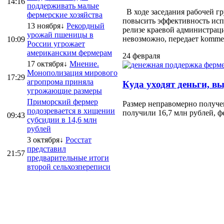
14:16
поддерживать малые
В ходе заседания рабочей г
фермерские хозяйства
повысить эффективность испо
13 ноября↓
Рекордный
релизе краевой администраци
урожай пшеницы в
невозможно, передает kommersa
10:09
России угрожает
американским фермерам
24 февраля
17 октября↓
Мнение.
Монополизация мирового
17:29
агропрома приняла
Куда уходят деньги, в
угрожающие размеры
Приморский фермер
Размер неправомерно получе
подозревается в хищении
получили 16,7 млн рублей, ф
09:43
субсидии в 14,6 млн
рублей
3 октября↓
Росстат
представил
21:57
предварительные итоги
второй сельхозпереписи