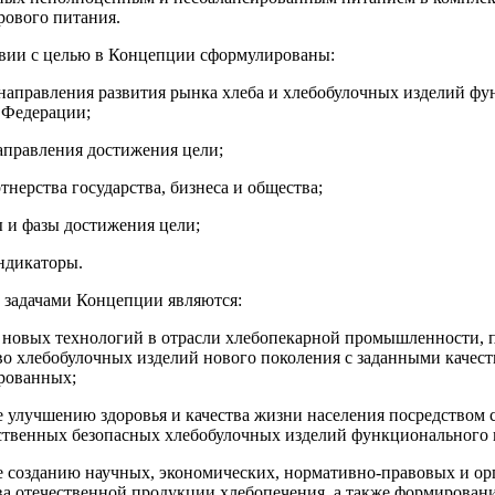
рового питания.
твии с целью в Концепции сформулированы:
 направления развития рынка хлеба и хлебобулочных изделий фу
 Федерации;
направления достижения цели;
тнерства государства, бизнеса и общества;
 и фазы достижения цели;
ндикаторы.
задачами Концепции являются:
е новых технологий в отрасли хлебопекарной промышленности, 
во хлебобулочных изделий нового поколения с заданными качес
рованных;
е улучшению здоровья и качества жизни населения посредством
ственных безопасных хлебобулочных изделий функционального 
ие созданию научных, экономических, нормативно-правовых и о
а отечественной продукции хлебопечения, а также формировани