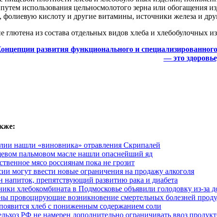
 путем использования цельносмолотого зерна или обогащения
, фолиевую кислоту и другие витамины, источники железа и др
е глютена из состава отдельных видов хлеба и хлебобулочных и
онцепции развития функционального и специализированного 
— это здоровье
кже:
лии нашли «виновника» отравления Скрипалей
евом пальмовом масле нашли опаснейший яд
ственное мясо россиянам пока не грозит
сии могут ввести новые ограничения на продажу алкоголя
н напиток, препятствующий развитию рака и диабета
ники хлебокомбината в Подмосковье объявили голодовку из-за д
ны провоцирующие возникновение смертельных болезней прод
появится хлеб с пониженным содержанием соли
льхоз РФ не намерен дополнительно ограничивать ввоз продукт