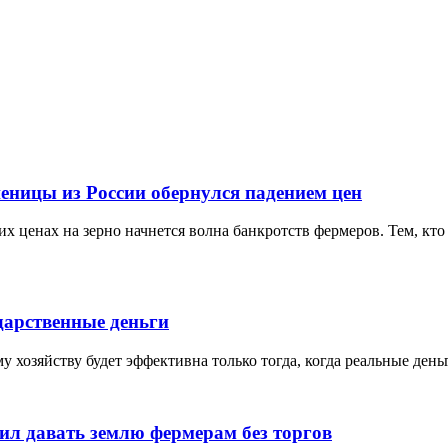
еницы из России обернулся падением цен
х ценах на зерно начнется волна банкротств фермеров. Тем, кто 
дарственные деньги
 хозяйству будет эффективна только тогда, когда реальные ден
ил давать землю фермерам без торгов