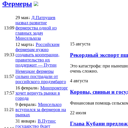
Фермеры
29 мая↓
Д.Патрушев
назвал развитие
13:09
фермерства одной из
главных задач
Минсельхоза
15 августа
12 марта↓
Российским
фермерам нужно
Рекордный экспорт пш
19:33
создавать кооперации,
правительство их
поддержит — Путин
Это катастрофа: при нынешни
очень сложно.
Немецкие фермеры
11:57
сильно пострадали от
4 августа
российского продэмбарго
16 февраля↓
Минпромторг
Коровы, свиньи и госу
17:57
хочет вернуть рынки в
города
Финансовая помощь сельскому
9 февраля↓
Минсельхоз
11:21
вступился за фермеров на
22 июля
рынках
31 января↓
В.Путин:
Глава Кубани предлож
государство будет