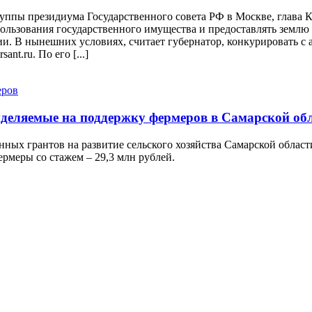
руппы президиума Государственного совета РФ в Москве, глава
льзования государственного имущества и предоставлять землю д
и. В нынешних условиях, считает губернатор, конкурировать с 
nt.ru. По его [...]
ыделяемые на поддержку фермеров в Самарской об
нных грантов на развитие сельского хозяйства Самарской облас
ермеры со стажем – 29,3 млн рублей.