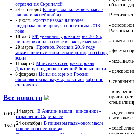
отравления Скрипалей
области здо
24 сентября↓
В пищевом пальмовом масле
нашли опаснейший яд
В соответс
7 июля↓
Росстат назвал наиболее
- основные
подорожавшие продукты по итогам 2018
Российской
года
18 мая↓
РФ увеличит урожай зерна 2019 г,
- задачи и 
но поставки на экспорт вырастут меньше
28 марта↓
Прогноз. Россия в 2019 году
- формы пар
может побить исторический рекорд по сбору
зерна
- механизмы
11 марта↓
Минсельхоз скорректировал
Доктрину продовольственной безопасности
- целевые и
6 февраля↓
Цены на зерно в России
обновляют максимумы, но катастрофой не
Основными 
становятся
- внедрени
Все новости
производст
специализи
14 марта↓
В Англии нашли «виновника»
- содействи
00:13
отравления Скрипалей
высококаче
24 сентября↓
В пищевом пальмовом масле
15:49
- содейств
нашли опаснейший яд
производств