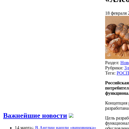
18 февраля 
Раздел:
Нов
Рубрики:
Зд
Теги:
РОСП
Российская
потребител
функционал
Концепция 
разработана
Важнейшие новости
Цель разра
функционал
14 марта↓
В Англии нашли «виновника»
обусловлен