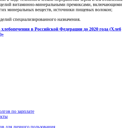
 изделий витаминно-минеральными премиксами, включающими
угих минеральных веществ, источники пищевых волокон;
зделий специализированного назначения.
хлебопечения в Российской Федерации до 2020 года (Хлеб
)»
олгов по зарплате
укты
ов для личного пользования