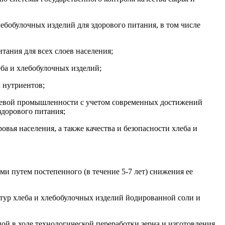
лебобулочных изделий для здорового питания, в том числе
тания для всех слоев населения;
еба и хлебобулочных изделий;
 нутриентов;
щевой промышленности с учетом современных достижений
здорового питания;
овья населения, а также качества и безопасности хлеба и
и путем постепенного (в течение 5-7 лет) снижения ее
птур хлеба и хлебобулочных изделий йодированной соли и
й в ходе технологической переработки зерна и изготовления