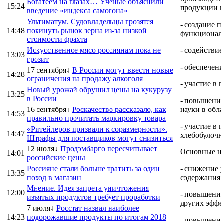
Богатеем на глазах… Ученые объяснили
15:24
продукции н
введение «индекса самогона»
Ультиматум. Судовладельцы грозятся
- создание 
14:48
покинуть рынок зерна из-за низкой
функционал
стоимости фрахта
Искусственное мясо россиянам пока не
- содействи
13:03
грозит
- обеспечен
17 сентября↓
В России могут ввести новые
14:28
ограничения на продажу алкоголя
- участие 
Новый урожай обрушил цены на кукурузу
13:25
в России
- повышени
16 сентября↓
Роскачество рассказало, как
науки в обл
14:53
правильно прочитать маркировку товара
- участие в
«Ритейлеров призвали к соразмерности».
14:47
хлебобулоч
Штрафы для поставщиков могут снизиться
12 июля↓
Продэмбарго пересчитывает
Основные н
14:01
российские цены
Россияне стали больше тратить за один
- снижение 
13:35
поход в магазин
содержания 
Мнение. Идея запрета уничтожения
12:00
- повышение
изъятых продуктов требует проработки
других эфф
7 июля↓
Росстат назвал наиболее
14:23
подорожавшие продукты по итогам 2018
- повышени