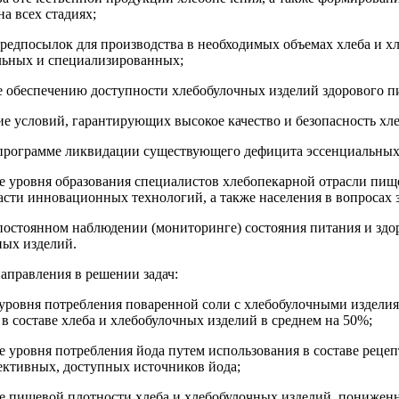
а всех стадиях;
предпосылок для производства в необходимых объемах хлеба и х
ьных и специализированных;
е обеспечению доступности хлебобулочных изделий здорового пи
ие условий, гарантирующих высокое качество и безопасность хл
в программе ликвидации существующего дефицита эссенциальных
е уровня образования специалистов хлебопекарной отрасли пи
асти инновационных технологий, а также населения в вопросах 
 постоянном наблюдении (мониторинге) состояния питания и здор
ных изделий.
аправления в решении задач:
уровня потребления поваренной соли с хлебобулочными изделиям
в составе хлеба и хлебобулочных изделий в среднем на 50%;
 уровня потребления йода путем использования в составе реце
ективных, доступных источников йода;
е пищевой плотности хлеба и хлебобулочных изделий, пониженно