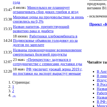
года
продукции,
4 июля↓
Минсельхоз не планирует
витамин B1
15:47
ограничивать сбор диких грибов и ягод
- исключени
Мировые цены на продовольствие за июнь
15:38
снизились на 0,3%
Проект «К
Назван напиток, препятствующий
15:33
развитию рака и диабета
18 июня↓
Работники хлебокомбината в
14:24
Подмосковье объявили голодовку из-за
долгов по зарплате
Названы провоцирующие возникновение
13:35
смертельных болезней продукты
23 мая↓
«Перекресток» задумался о
12:07
Читайте та
сотрудничестве с сервисами доставки еды
18 мая↓
РФ увеличит урожай зерна 2019 г,
12:20
В Анг
но поставки на экспорт вырастут меньше
В пищ
Искус
Страницы:
В Рос
1
Назва
2
Работ
→
Назва
В РФ 
Минсе