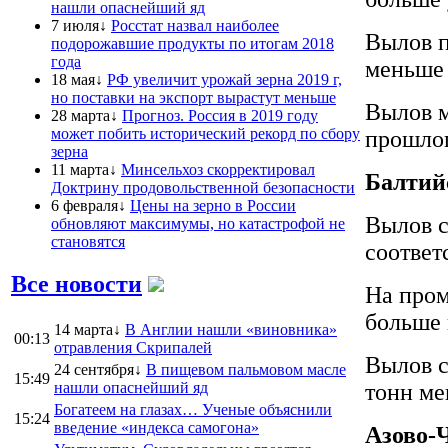
нашли опаснейший яд
7 июля↓
Росстат назвал наиболее
Вылов п
подорожавшие продукты по итогам 2018
года
меньше 
18 мая↓
РФ увеличит урожай зерна 2019 г,
но поставки на экспорт вырастут меньше
Вылов м
28 марта↓
Прогноз. Россия в 2019 году
может побить исторический рекорд по сбору
прошлог
зерна
11 марта↓
Минсельхоз скорректировал
Балтий
Доктрину продовольственной безопасности
6 февраля↓
Цены на зерно в России
Вылов с
обновляют максимумы, но катастрофой не
становятся
соответ
Все новости
На пром
больше 
14 марта↓
В Англии нашли «виновника»
00:13
отравления Скрипалей
Вылов с
24 сентября↓
В пищевом пальмовом масле
15:49
нашли опаснейший яд
тонн ме
Богатеем на глазах… Ученые объяснили
15:24
введение «индекса самогона»
Азово-