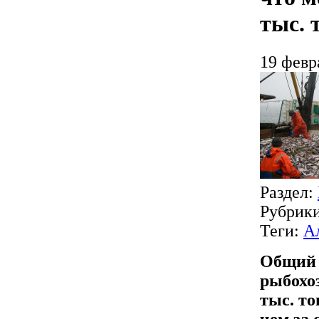
тыс. 
19 февр
Раздел:
Рубрик
Теги:
А
Общий 
рыбохо
тыс. то
чем за 