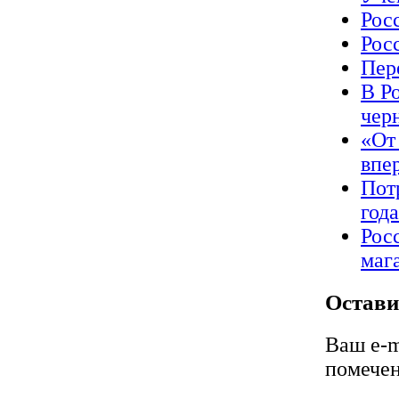
Рос
Рос
Пер
В Р
чер
«От
впе
Пот
год
Рос
маг
Остави
Ваш e-m
помече