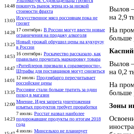
Ультиматум. Судовладельцы грозятся
14:48
покинуть рынок зерна из-за низкой
Вылов –
стоимости фрахта
на 2,9 т
Искусственное мясо россиянам пока не
13:03
грозит
На пром
17 сентября↓
В России могут ввести новые
14:28
ограничения на продажу алкоголя
больше 
Новый урожай обрушил цены на кукурузу
13:25
в России
Каспий
16 сентября↓
Роскачество рассказало, как
14:53
правильно прочитать маркировку товара
Вылов –
«Ритейлеров призвали к соразмерности».
14:47
на 0,2 т
Штрафы для поставщиков могут снизиться
12 июля↓
Продэмбарго пересчитывает
14:01
российские цены
На пром
Россияне стали больше тратить за один
больше 
13:35
поход в магазин
Мнение. Идея запрета уничтожения
12:00
Зоны и
изъятых продуктов требует проработки
7 июля↓
Росстат назвал наиболее
Освоени
14:23
подорожавшие продукты по итогам 2018
года
иностра
4 июля↓
Минсельхоз не планирует
15:47