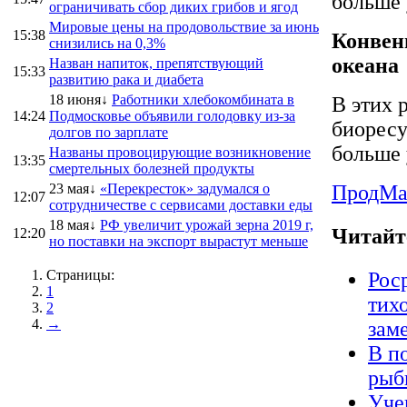
больше 
ограничивать сбор диких грибов и ягод
Мировые цены на продовольствие за июнь
15:38
Конвен
снизились на 0,3%
океана
Назван напиток, препятствующий
15:33
развитию рака и диабета
18 июня↓
Работники хлебокомбината в
В этих 
14:24
Подмосковье объявили голодовку из-за
биоресу
долгов по зарплате
больше 
Названы провоцирующие возникновение
13:35
смертельных болезней продукты
23 мая↓
«Перекресток» задумался о
ПродMa
12:07
сотрудничестве с сервисами доставки еды
18 мая↓
РФ увеличит урожай зерна 2019 г,
Читайт
12:20
но поставки на экспорт вырастут меньше
Страницы:
Рос
1
тихо
2
→
зам
В п
рыб
Уче