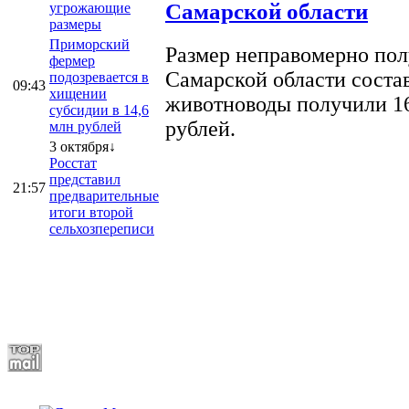
Самарской области
угрожающие
размеры
Приморский
Размер неправомерно полу
фермер
Самарской области соста
подозревается в
09:43
хищении
животноводы получили 16
субсидии в 14,6
рублей.
млн рублей
3 октября↓
Росстат
представил
21:57
предварительные
итоги второй
сельхозпереписи