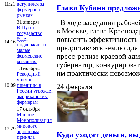
11:21
вступился за
Глава Кубани предложи
фермеров на
рынках
В ходе заседания рабоче
31 января↓
В.Путин:
в Москве, глава Краснод
государство
повысить эффективность 
будет
14:16
поддерживать
предоставлять землю для 
малые
пресс-релизе краевой ад
фермерские
хозяйства
губернатор, конкурироват
13 ноября↓
им практически невозможно
Рекордный
урожай
10:09
пшеницы в
24 февраля
России угрожает
американским
фермерам
17 октября↓
Мнение.
Монополизация
мирового
17:29
агропрома
Куда уходят деньги, в
приняла