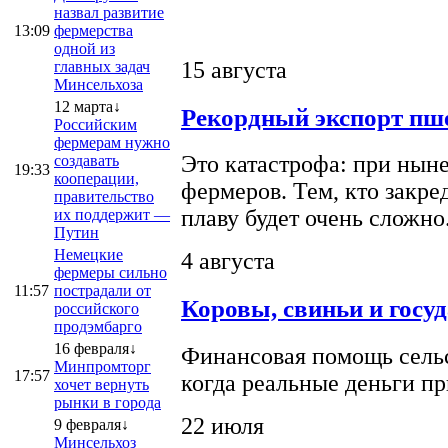
назвал развитие
13:09
фермерства
одной из
15 августа
главных задач
Минсельхоза
12 марта↓
Рекордный экспорт пше
Российским
фермерам нужно
Это катастрофа: при ныне
создавать
19:33
кооперации,
фермеров. Тем, кто закре
правительство
плаву будет очень сложно
их поддержит —
Путин
Немецкие
4 августа
фермеры сильно
11:57
пострадали от
Коровы, свиньи и госу
российского
продэмбарго
16 февраля↓
Финансовая помощь сельс
Минпромторг
17:57
когда реальные деньги п
хочет вернуть
рынки в города
22 июля
9 февраля↓
Минсельхоз