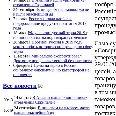
14 марта↓
В Англии нашли «виновника»
ноября 
отравления Скрипалей
24 сентября↓
В пищевом пальмовом масле
Российс
нашли опаснейший яд
осущес
7 июля↓
Росстат назвал наиболее
подорожавшие продукты по итогам 2018
процеду
года
промыс
18 мая↓
РФ увеличит урожай зерна 2019 г,
но поставки на экспорт вырастут меньше
28 марта↓
Прогноз. Россия в 2019 году
Сама су
может побить исторический рекорд по сбору
«Соверш
зерна
11 марта↓
Минсельхоз скорректировал
утвержд
Доктрину продовольственной безопасности
29.06.2
6 февраля↓
Цены на зерно в России
обновляют максимумы, но катастрофой не
целей, 
становятся
товаров
границу
Все новости
в том ч
14 марта↓
В Англии нашли «виновника»
таможен
00:13
отравления Скрипалей
товаров
24 сентября↓
В пищевом пальмовом масле
15:49
поставк
нашли опаснейший яд