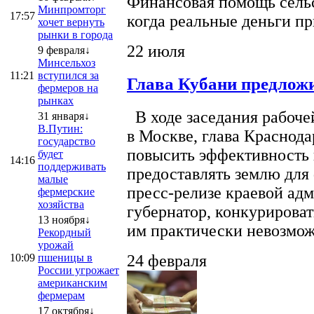
Финансовая помощь сельс
Минпромторг
17:57
когда реальные деньги п
хочет вернуть
рынки в города
22 июля
9 февраля↓
Минсельхоз
11:21
вступился за
Глава Кубани предложи
фермеров на
рынках
В ходе заседания рабоче
31 января↓
В.Путин:
в Москве, глава Краснод
государство
повысить эффективность 
будет
14:16
поддерживать
предоставлять землю для 
малые
пресс-релизе краевой ад
фермерские
хозяйства
губернатор, конкурироват
13 ноября↓
им практически невозможно
Рекордный
урожай
10:09
пшеницы в
24 февраля
России угрожает
американским
фермерам
17 октября↓