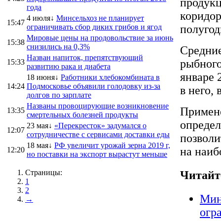
продукц
года
коридор
4 июля↓
Минсельхоз не планирует
15:47
ограничивать сбор диких грибов и ягод
полугод
Мировые цены на продовольствие за июнь
15:38
снизились на 0,3%
Средни
Назван напиток, препятствующий
рыбного
15:33
развитию рака и диабета
январе 
18 июня↓
Работники хлебокомбината в
14:24
Подмосковье объявили голодовку из-за
в него,
долгов по зарплате
Названы провоцирующие возникновение
Примене
13:35
смертельных болезней продукты
определ
23 мая↓
«Перекресток» задумался о
12:07
сотрудничестве с сервисами доставки еды
позволи
18 мая↓
РФ увеличит урожай зерна 2019 г,
на наиб
12:20
но поставки на экспорт вырастут меньше
Страницы:
Читайт
1
2
Мин
→
огр