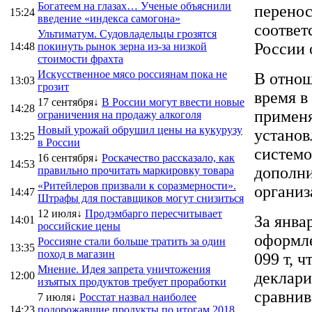
Богатеем на глазах… Ученые объяснили
перенос
15:24
введение «индекса самогона»
соответ
Ультиматум. Судовладельцы грозятся
России 
14:48
покинуть рынок зерна из-за низкой
стоимости фрахта
Искусственное мясо россиянам пока не
В отнош
13:03
грозит
время в
17 сентября↓
В России могут ввести новые
14:28
применя
ограничения на продажу алкоголя
Новый урожай обрушил цены на кукурузу
установ
13:25
в России
системо
16 сентября↓
Роскачество рассказало, как
14:53
дополни
правильно прочитать маркировку товара
«Ритейлеров призвали к соразмерности».
организ
14:47
Штрафы для поставщиков могут снизиться
12 июля↓
Продэмбарго пересчитывает
За янва
14:01
российские цены
оформле
Россияне стали больше тратить за один
13:35
поход в магазин
099 т, 
Мнение. Идея запрета уничтожения
деклари
12:00
изъятых продуктов требует проработки
сравнив
7 июля↓
Росстат назвал наиболее
14:23
подорожавшие продукты по итогам 2018