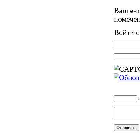
Ваш e-m
помече
Войти 