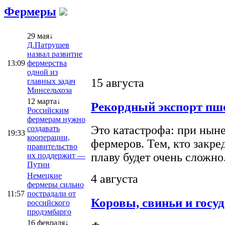
Фермеры
29 мая↓
Д.Патрушев
назвал развитие
13:09
фермерства
одной из
15 августа
главных задач
Минсельхоза
12 марта↓
Рекордный экспорт пше
Российским
фермерам нужно
Это катастрофа: при ныне
создавать
19:33
кооперации,
фермеров. Тем, кто закре
правительство
плаву будет очень сложно
их поддержит —
Путин
Немецкие
4 августа
фермеры сильно
11:57
пострадали от
Коровы, свиньи и госу
российского
продэмбарго
16 февраля↓