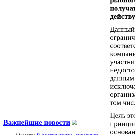
получат
действу
Данный 
огранич
соответ
компани
участни
недосто
данным 
исключа
организ
том чис
Цель эт
Важнейшие новости
принцип
основан