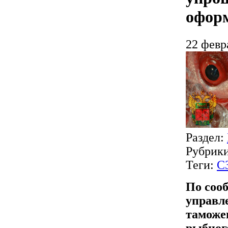
офор
22 февр
Раздел:
Рубрик
Теги:
С
По соо
управл
таможе
рыбног