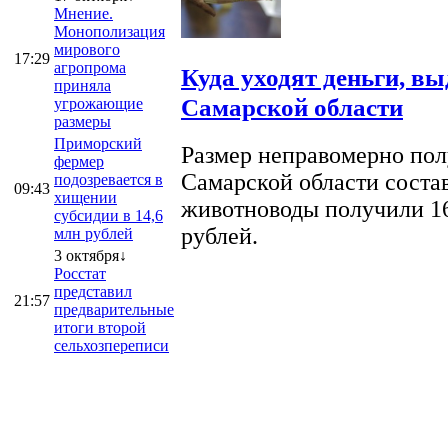
Мнение.
Монополизация
мирового
17:29
агропрома
Куда уходят деньги, в
приняла
Самарской области
угрожающие
размеры
Приморский
Размер неправомерно полу
фермер
Самарской области соста
подозревается в
09:43
хищении
животноводы получили 16
субсидии в 14,6
рублей.
млн рублей
3 октября↓
Росстат
представил
21:57
предварительные
итоги второй
сельхозпереписи