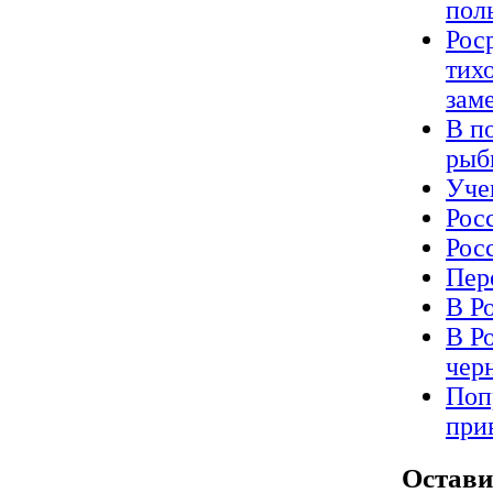
пол
Рос
тихо
зам
В п
рыб
Уче
Рос
Рос
Пер
В Р
В Р
чер
Поп
при
Остави