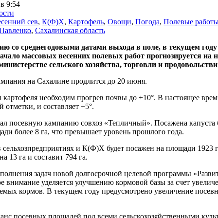
в 9:54
ости
сенний сев
,
К(Ф)Х
,
Картофель
,
Овощи
,
Погода
,
Полевые работ
Павленко
,
Сахалинская область
ию со среднегодовыми датами выхода в поле, в текущем год
ачало массовых весенних полевых работ прогнозируется на н
министерстве сельского хозяйства, торговли и продовольстви
ампания на Сахалине продлится до 20 июня.
 картофеля необходим прогрев почвы до +10°. В настоящее врем
 отметки, и составляет +5°.
л посевную кампанию совхоз «Тепличный». Посажена капуста бе
ди более 8 га, что превышает уровень прошлого года.
 сельхозпредприятиях и К(Ф)Х будет посажен на площади 1923 
на 13 га и составит 794 га.
полнения задач новой долгосрочной целевой программы «Развит
е внимание уделяется улучшению кормовой базы за счет увелич
аемых кормов. В текущем году предусмотрено увеличение посев
анс посевных площадей под всеми сельскохозяйственными культ