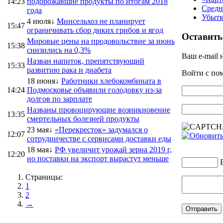
14:23
подорожавшие продукты по итогам 2018
Средн
года
Убытк
4 июля↓
Минсельхоз не планирует
15:47
ограничивать сбор диких грибов и ягод
Оставить
Мировые цены на продовольствие за июнь
15:38
снизились на 0,3%
Ваш e-mail 
Назван напиток, препятствующий
15:33
развитию рака и диабета
Войти с п
18 июня↓
Работники хлебокомбината в
14:24
Подмосковье объявили голодовку из-за
долгов по зарплате
Названы провоцирующие возникновение
13:35
смертельных болезней продукты
23 мая↓
«Перекресток» задумался о
12:07
сотрудничестве с сервисами доставки еды
18 мая↓
РФ увеличит урожай зерна 2019 г,
12:20
но поставки на экспорт вырастут меньше
Страницы:
1
2
→