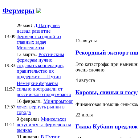
Фермеры
29 мая↓
Д.Патрушев
назвал развитие
13:09
фермерства одной из
15 августа
главных задач
Минсельхоза
Рекордный экспорт пш
12 марта↓
Российским
фермерам нужно
Это катастрофа: при нынешни
19:33
создавать кооперации,
очень сложно.
правительство их
поддержит — Путин
4 августа
Немецкие фермеры
11:57
сильно пострадали от
Коровы, свиньи и госу
российского продэмбарго
16 февраля↓
Минпромторг
Финансовая помощь сельскому
17:57
хочет вернуть рынки в
города
22 июля
9 февраля↓
Минсельхоз
11:21
вступился за фермеров на
Глава Кубани предлож
рынках
31 января↓
В.Путин: