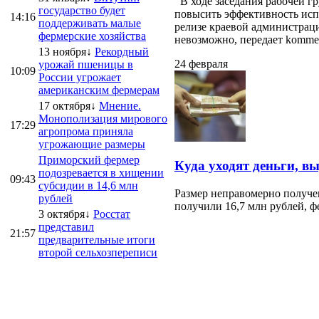
В ходе заседания рабочей г
государство будет
повысить эффективность испо
14:16
поддерживать малые
релизе краевой администраци
фермерские хозяйства
невозможно, передает kommersa
13 ноября↓
Рекордный
24 февраля
урожай пшеницы в
10:09
России угрожает
американским фермерам
17 октября↓
Мнение.
Монополизация мирового
17:29
агропрома приняла
угрожающие размеры
Приморский фермер
Куда уходят деньги, в
подозревается в хищении
09:43
субсидии в 14,6 млн
Размер неправомерно получе
рублей
получили 16,7 млн рублей, ф
3 октября↓
Росстат
представил
21:57
предварительные итоги
второй сельхозпереписи