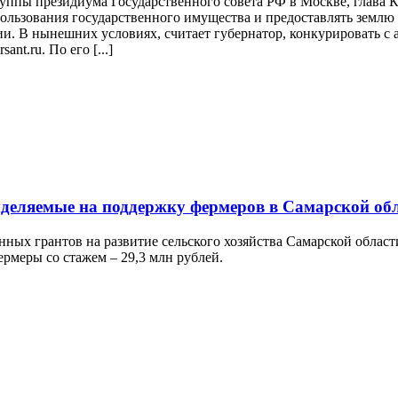
руппы президиума Государственного совета РФ в Москве, глава
льзования государственного имущества и предоставлять землю д
и. В нынешних условиях, считает губернатор, конкурировать с 
nt.ru. По его [...]
ыделяемые на поддержку фермеров в Самарской об
нных грантов на развитие сельского хозяйства Самарской облас
ермеры со стажем – 29,3 млн рублей.