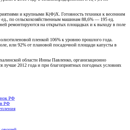
риятиями и крупными К(Ф)Х. Готовность техники к весенним
 ед., по сельскохозяйственным машинам 88,6% — 195 ед.
ней ремонтируются на открытых площадках и к выходу в поле
 полиэтиленовой пленкой 106% к уровню прошлого года.
поле, или 92% от плановой посадочной площади капусты в
Сахалинской области Инны Павленко, организационно
ся лучше 2012 года и при благоприятных погодных условиях
ынок РФ
 в РФ
тепления
у овощей