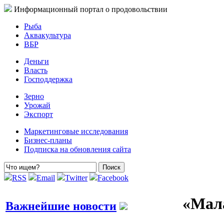
Информационный портал о продовольствии
Рыба
Аквакультура
ВБР
Деньги
Власть
Господдержка
Зерно
Урожай
Экспорт
Маркетинговые исследования
Бизнес-планы
Подписка на обновления сайта
RSS
Email
Twitter
Facebook
«Мала
Важнейшие новости