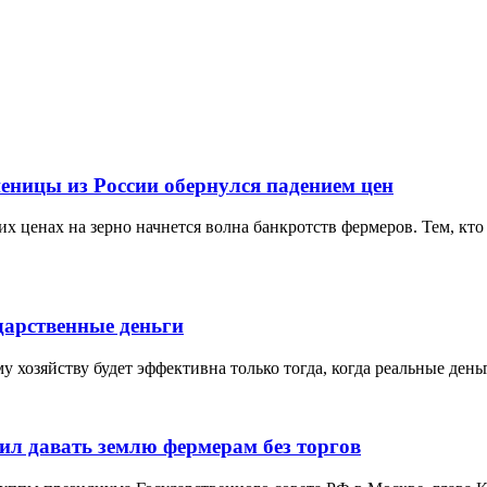
еницы из России обернулся падением цен
х ценах на зерно начнется волна банкротств фермеров. Тем, кто 
дарственные деньги
 хозяйству будет эффективна только тогда, когда реальные ден
ил давать землю фермерам без торгов