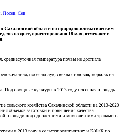
ы
,
Посев
,
Сев
у в Сахалинской области по природно-климатическим
еделю позднее, ориентировочно 18 мая, отмечают в
я.
я, среднесуточная температура почвы не достигла
локочанная, посеяны лук, свекла столовая, морковь на
га. Под овощные культуры в 2013 году посевная площадь
ие сельского хозяйства Сахалинской области на 2013-2020
ения объемов заготовки и повышения качества
ной площади под однолетними и многолетними травами на
урами в 2013 году в сельхозпредприятиях и К(Ф)Х по