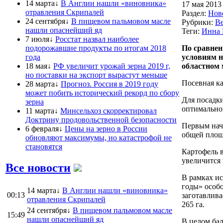
14 марта↓
В Англии нашли «виновника»
17 мая 2013 
отравления Скрипалей
Раздел:
Нов
24 сентября↓
В пищевом пальмовом масле
Рубрики:
Ве
нашли опаснейший яд
Теги:
Инна 
7 июля↓
Росстат назвал наиболее
подорожавшие продукты по итогам 2018
По сравнен
года
условиям н
18 мая↓
РФ увеличит урожай зерна 2019 г,
областном 
но поставки на экспорт вырастут меньше
Посевная к
28 марта↓
Прогноз. Россия в 2019 году
может побить исторический рекорд по сбору
Для посадки
зерна
оптимальной
11 марта↓
Минсельхоз скорректировал
Доктрину продовольственной безопасности
Первым нача
6 февраля↓
Цены на зерно в России
общей площа
обновляют максимумы, но катастрофой не
становятся
Картофель в
увеличится 
Все новости
В рамках ис
годы» особо
14 марта↓
В Англии нашли «виновника»
00:13
заготавлив
отравления Скрипалей
265 га.
24 сентября↓
В пищевом пальмовом масле
15:49
нашли опаснейший яд
В целом бал