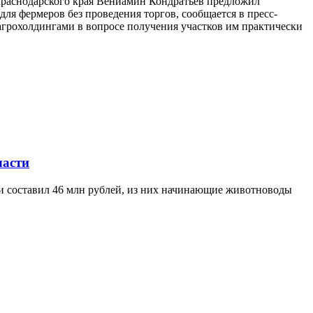
 Краснодарского края Вениамин Кондратьев предложил
ля фермеров без проведения торгов, сообщается в пресс-
агрохолдингами в вопросе получения участков им практически
ласти
ти составил 46 млн рублей, из них начинающие животноводы