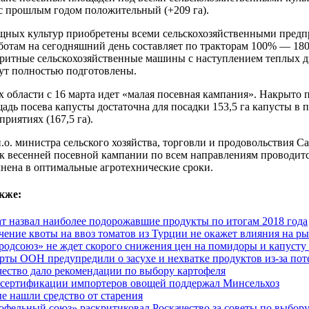
с прошлым годом положительный (+209 га).
щных культур приобретены всеми сельскохозяйственными предп
отам на сегодняшний день составляет по тракторам 100% — 180
ритные сельскохозяйственные машины с наступлением теплых д
дут полностью подготовлены.
х области с 16 марта идет «малая посевная кампания». Накрыто
дь посева капусты достаточна для посадки 153,5 га капусты в 
приятиях (167,5 га).
.о. министра сельского хозяйства, торговли и продовольствия 
 к весенней посевной кампании по всем направлениям проводит
нена в оптимальные агротехнические сроки.
кже:
ат назвал наиболее подорожавшие продукты по итогам 2018 года
чение квоты на ввоз томатов из Турции не окажет влияния на р
родсоюз» не ждет скорого снижения цен на помидоры и капусту
рты ООН предупредили о засухе и нехватке продуктов из-за по
чество дало рекомендации по выбору картофеля
сертификации импортеров овощей поддержал Минсельхоз
е нашли средство от старения
офельный союз» раскритиковал Роскачество за советы по выбор