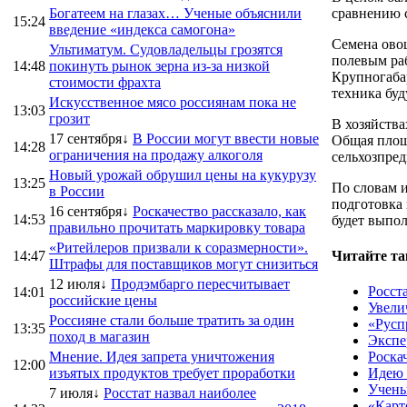
Богатеем на глазах… Ученые объяснили
сравнению 
15:24
введение «индекса самогона»
Семена ово
Ультиматум. Судовладельцы грозятся
полевым раб
14:48
покинуть рынок зерна из-за низкой
Крупногаба
стоимости фрахта
техника бу
Искусственное мясо россиянам пока не
13:03
грозит
В хозяйства
17 сентября↓
В России могут ввести новые
Общая площа
14:28
ограничения на продажу алкоголя
сельхозпред
Новый урожай обрушил цены на кукурузу
13:25
По словам и
в России
подготовка
16 сентября↓
Роскачество рассказало, как
14:53
будет выпол
правильно прочитать маркировку товара
«Ритейлеров призвали к соразмерности».
14:47
Читайте та
Штрафы для поставщиков могут снизиться
12 июля↓
Продэмбарго пересчитывает
Росст
14:01
российские цены
Увели
Россияне стали больше тратить за один
«Русп
13:35
поход в магазин
Экспе
Мнение. Идея запрета уничтожения
Роска
12:00
изъятых продуктов требует проработки
Идею 
Учены
7 июля↓
Росстат назвал наиболее
«Карт