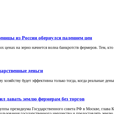
еницы из России обернулся падением цен
х ценах на зерно начнется волна банкротств фермеров. Тем, кто 
дарственные деньги
 хозяйству будет эффективна только тогда, когда реальные ден
ил давать землю фермерам без торгов
руппы президиума Государственного совета РФ в Москве, глава
льзования государственного имущества и предоставлять землю д