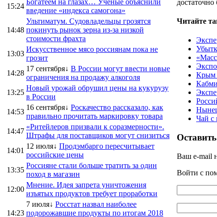
Богатеем на глазах… Ученые объяснили
достаточно
15:24
введение «индекса самогона»
Ультиматум. Судовладельцы грозятся
Читайте та
14:48
покинуть рынок зерна из-за низкой
стоимости фрахта
Экспе
Убытк
Искусственное мясо россиянам пока не
13:03
«Масс
грозит
Экспо
17 сентября↓
В России могут ввести новые
14:28
Крым 
ограничения на продажу алкоголя
Кабми
Новый урожай обрушил цены на кукурузу
13:25
Экспе
в России
Росси
16 сентября↓
Роскачество рассказало, как
Нынеш
14:53
правильно прочитать маркировку товара
Чай с
«Ритейлеров призвали к соразмерности».
14:47
Штрафы для поставщиков могут снизиться
Оставить
12 июля↓
Продэмбарго пересчитывает
14:01
российские цены
Ваш e-mail 
Россияне стали больше тратить за один
13:35
Войти с п
поход в магазин
Мнение. Идея запрета уничтожения
12:00
изъятых продуктов требует проработки
7 июля↓
Росстат назвал наиболее
14:23
подорожавшие продукты по итогам 2018