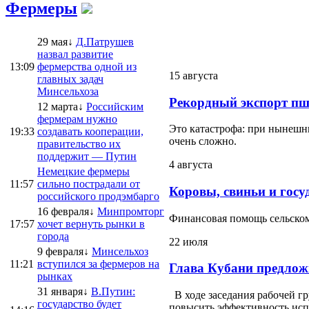
Фермеры
29 мая↓
Д.Патрушев
назвал развитие
13:09
фермерства одной из
15 августа
главных задач
Минсельхоза
Рекордный экспорт пш
12 марта↓
Российским
фермерам нужно
Это катастрофа: при нынешни
19:33
создавать кооперации,
очень сложно.
правительство их
поддержит — Путин
4 августа
Немецкие фермеры
11:57
сильно пострадали от
Коровы, свиньи и госу
российского продэмбарго
16 февраля↓
Минпромторг
Финансовая помощь сельскому
17:57
хочет вернуть рынки в
города
22 июля
9 февраля↓
Минсельхоз
11:21
вступился за фермеров на
Глава Кубани предлож
рынках
31 января↓
В.Путин:
В ходе заседания рабочей г
государство будет
повысить эффективность испо