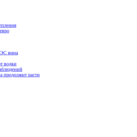
тепления
евро
АЭС вина
от водки
наблюдений
да продолжит расти