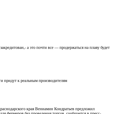
закредитован,- а это почти все — продержаться на плаву будет
ьги придут к реальным производителям
 Краснодарского края Вениамин Кондратьев предложил
ля фермеров без проведения торгов, сообщается в пресс-