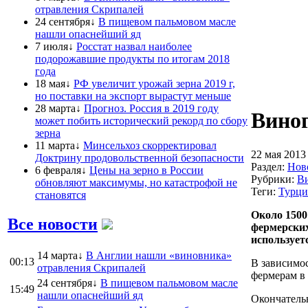
отравления Скрипалей
24 сентября↓
В пищевом пальмовом масле
нашли опаснейший яд
7 июля↓
Росстат назвал наиболее
подорожавшие продукты по итогам 2018
года
18 мая↓
РФ увеличит урожай зерна 2019 г,
но поставки на экспорт вырастут меньше
28 марта↓
Прогноз. Россия в 2019 году
Виног
может побить исторический рекорд по сбору
зерна
11 марта↓
Минсельхоз скорректировал
22 мая 2013
Доктрину продовольственной безопасности
Раздел:
Нов
6 февраля↓
Цены на зерно в России
Рубрики:
Ви
обновляют максимумы, но катастрофой не
Теги:
Турци
становятся
Около 1500
Все новости
фермерских
использует
14 марта↓
В Англии нашли «виновника»
00:13
В зависимос
отравления Скрипалей
фермерам в
24 сентября↓
В пищевом пальмовом масле
15:49
нашли опаснейший яд
Окончательн