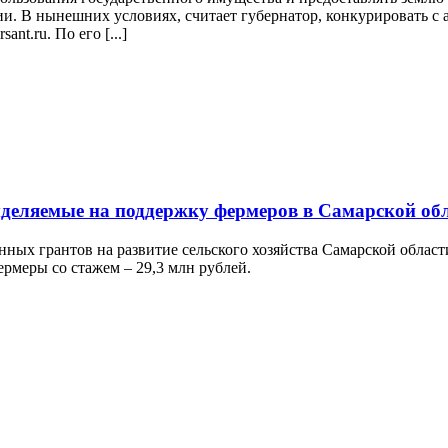
и. В нынешних условиях, считает губернатор, конкурировать с 
nt.ru. По его [...]
ыделяемые на поддержку фермеров в Самарской об
нных грантов на развитие сельского хозяйства Самарской облас
ермеры со стажем – 29,3 млн рублей.