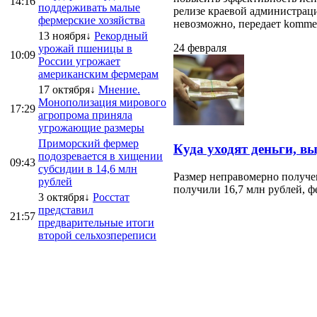
14:16
поддерживать малые
релизе краевой администраци
фермерские хозяйства
невозможно, передает kommersa
13 ноября↓
Рекордный
24 февраля
урожай пшеницы в
10:09
России угрожает
американским фермерам
17 октября↓
Мнение.
Монополизация мирового
17:29
агропрома приняла
угрожающие размеры
Приморский фермер
Куда уходят деньги, в
подозревается в хищении
09:43
субсидии в 14,6 млн
Размер неправомерно получе
рублей
получили 16,7 млн рублей, ф
3 октября↓
Росстат
представил
21:57
предварительные итоги
второй сельхозпереписи