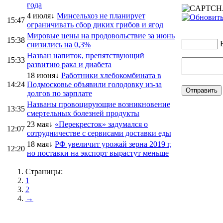
года
4 июля↓
Минсельхоз не планирует
15:47
ограничивать сбор диких грибов и ягод
Мировые цены на продовольствие за июнь
15:38
снизились на 0,3%
Назван напиток, препятствующий
15:33
развитию рака и диабета
18 июня↓
Работники хлебокомбината в
14:24
Подмосковье объявили голодовку из-за
долгов по зарплате
Названы провоцирующие возникновение
13:35
смертельных болезней продукты
23 мая↓
«Перекресток» задумался о
12:07
сотрудничестве с сервисами доставки еды
18 мая↓
РФ увеличит урожай зерна 2019 г,
12:20
но поставки на экспорт вырастут меньше
Страницы:
1
2
→