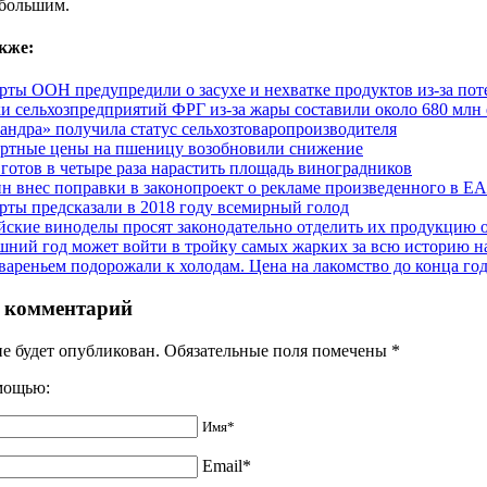
 большим.
кже:
рты ООН предупредили о засухе и нехватке продуктов из-за по
и сельхозпредприятий ФРГ из-за жары составили около 680 млн 
андра» получила статус сельхозтоваропроизводителя
ртные цены на пшеницу возобновили снижение
готов в четыре раза нарастить площадь виноградников
н внес поправки в законопроект о рекламе произведенного в Е
рты предсказали в 2018 году всемирный голод
йские виноделы просят законодательно отделить их продукцию 
ний год может войти в тройку самых жарких за всю историю 
 вареньем подорожали к холодам. Цена на лакомство до конца го
 комментарий
не будет опубликован. Обязательные поля помечены
*
омощью:
Имя*
Email*