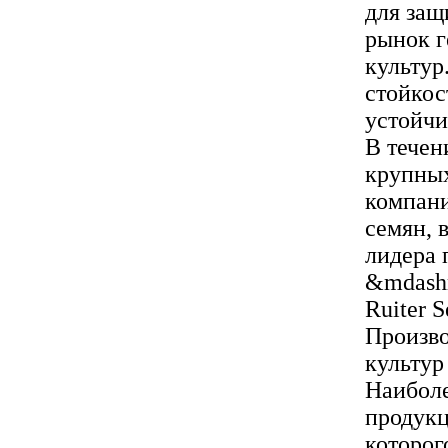
для защ
рынок г
культур
стойкос
устойчи
В течен
крупных
компани
семян, 
лидера 
&mdash
Ruiter S
Произв
культур
Наиболе
продукц
которог