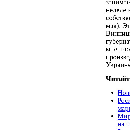
занимае
неделе 
собстве
мая). Э
Винницк
губерна
мнению,
произво
Украине
Читайт
Нов
Рос
мар
Мир
на 