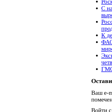
Рос
С н
выр
Рос
про
К д
ФАС
мир
Экс
чет
ГМО
Остави
Ваш e-m
помече
Войти 