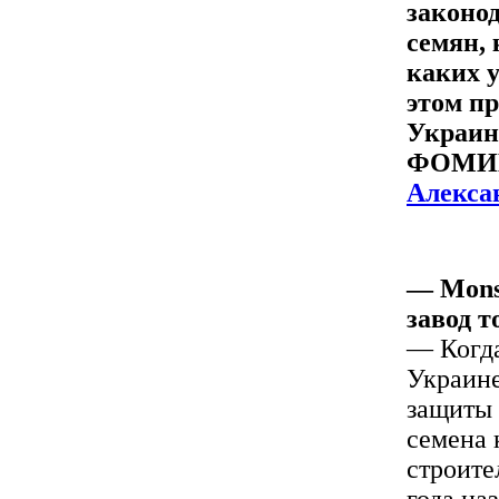
законо
семян,
каких 
этом пр
Украин
ФОМИНА
Алекса
— Monsa
завод т
— Когда
Украине
защиты 
семена 
строите
года на