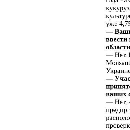
кукуруз
культур
уже 4,7
— Ваши
ввести
област
— Нет. 
Monsant
Украине
— Учас
принято
ваших 
— Нет, 
предпри
располо
проверк