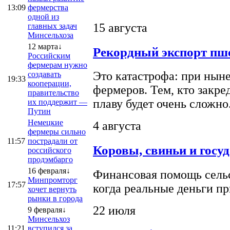
13:09
фермерства
одной из
15 августа
главных задач
Минсельхоза
12 марта↓
Рекордный экспорт пше
Российским
фермерам нужно
Это катастрофа: при ныне
создавать
19:33
кооперации,
фермеров. Тем, кто закре
правительство
плаву будет очень сложно
их поддержит —
Путин
Немецкие
4 августа
фермеры сильно
11:57
пострадали от
Коровы, свиньи и госу
российского
продэмбарго
16 февраля↓
Финансовая помощь сельс
Минпромторг
17:57
когда реальные деньги п
хочет вернуть
рынки в города
22 июля
9 февраля↓
Минсельхоз
11:21
вступился за