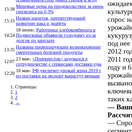
ожидаем
Мировые цены на продовольствие за июнь
15:38
культур
снизились на 0,3%
Назван напиток, препятствующий
спрос н
15:33
развитию рака и диабета
урожайн
18 июня↓
Работники хлебокомбината в
кукуруз
14:24
Подмосковье объявили голодовку из-за
долгов по зарплате
под нее
Названы провоцирующие возникновение
13:35
2012 го
смертельных болезней продукты
2011 год
23 мая↓
«Перекресток» задумался о
12:07
сотрудничестве с сервисами доставки еды
году и 6
18 мая↓
РФ увеличит урожай зерна 2019 г,
12:20
урожайн
но поставки на экспорт вырастут меньше
вызвано
Страницы:
ключевы
1
2
таких к
→
— Ваши
Рассчи
— Спрос
сегмент