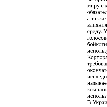
миру с 
обязате
а также
влияния
среду. 
голосов
бойкоти
исполь
Корпора
требова
окончат
исследо
называе
компани
исполь
В Украи