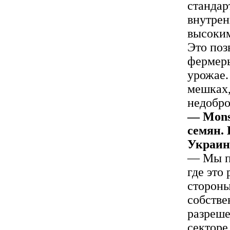
стандар
внутрен
высоким
Это поз
фермеры
урожае.
мешках,
недобро
— Mons
семян. 
Украин
— Мы пр
где это
стороны
собстве
разреше
секторе