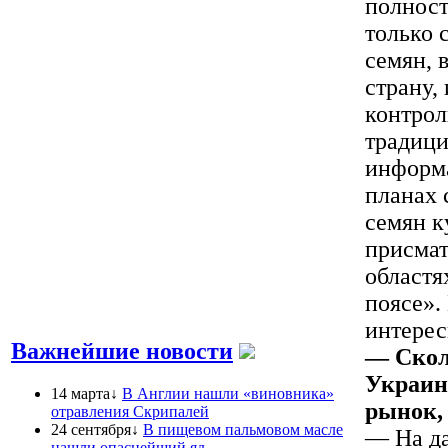
полност
только 
семян, 
страну,
контрол
традици
информа
планах 
семян к
присмат
областя
поясе».
интерес
Важнейшие новости
— Скол
Украин
14 марта↓
В Англии нашли «виновника»
рынок,
отравления Скрипалей
24 сентября↓
В пищевом пальмовом масле
— На д
нашли опаснейший яд