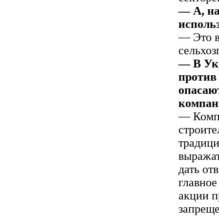
— А, на
исполь
— Это в
сельхоз
— В Ук
против
опасаю
компан
— Комп
строите
традици
выражат
дать от
главное
акции п
запреще