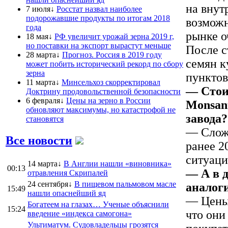
на внут
7 июля↓
Росстат назвал наиболее
подорожавшие продукты по итогам 2018
возможн
года
рынке о
18 мая↓
РФ увеличит урожай зерна 2019 г,
но поставки на экспорт вырастут меньше
После с
28 марта↓
Прогноз. Россия в 2019 году
семян к
может побить исторический рекорд по сбору
зерна
пунктов
11 марта↓
Минсельхоз скорректировал
— Стои
Доктрину продовольственной безопасности
6 февраля↓
Цены на зерно в России
Monsant
обновляют максимумы, но катастрофой не
завода?
становятся
— Сложн
Все новости
ранее 2
ситуаци
14 марта↓
В Англии нашли «виновника»
00:13
— А в д
отравления Скрипалей
24 сентября↓
В пищевом пальмовом масле
аналог
15:49
нашли опаснейший яд
— Цены 
Богатеем на глазах… Ученые объяснили
15:24
что они
введение «индекса самогона»
Ультиматум. Судовладельцы грозятся