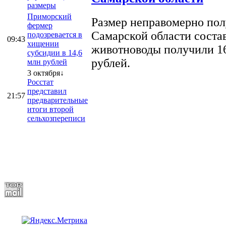
размеры
Приморский
Размер неправомерно полу
фермер
Самарской области соста
подозревается в
09:43
хищении
животноводы получили 16
субсидии в 14,6
рублей.
млн рублей
3 октября↓
Росстат
представил
21:57
предварительные
итоги второй
сельхозпереписи