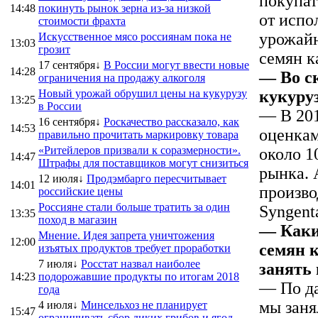
покупат
14:48
покинуть рынок зерна из-за низкой
от испо
стоимости фрахта
урожайн
Искусственное мясо россиянам пока не
13:03
грозит
семян к
17 сентября↓
В России могут ввести новые
14:28
— Во с
ограничения на продажу алкоголя
Новый урожай обрушил цены на кукурузу
кукуру
13:25
в России
— В 201
16 сентября↓
Роскачество рассказало, как
14:53
оценкам
правильно прочитать маркировку товара
«Ритейлеров призвали к соразмерности».
около 1
14:47
Штрафы для поставщиков могут снизиться
рынка. 
12 июля↓
Продэмбарго пересчитывает
14:01
произво
российские цены
Россияне стали больше тратить за один
Syngent
13:35
поход в магазин
— Каки
Мнение. Идея запрета уничтожения
12:00
семян 
изъятых продуктов требует проработки
7 июля↓
Росстат назвал наиболее
занять
14:23
подорожавшие продукты по итогам 2018
— По да
года
мы заня
4 июля↓
Минсельхоз не планирует
15:47
ограничивать сбор диких грибов и ягод