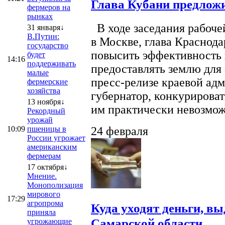
Глава Кубани предложи
фермеров на
рынках
В ходе заседания рабоче
31 января↓
В.Путин:
в Москве, глава Краснод
государство
повысить эффективность 
будет
14:16
поддерживать
предоставлять землю для 
малые
пресс-релизе краевой ад
фермерские
хозяйства
губернатор, конкурироват
13 ноября↓
им практически невозможно
Рекордный
урожай
10:09
пшеницы в
24 февраля
России угрожает
американским
фермерам
17 октября↓
Мнение.
Монополизация
мирового
17:29
агропрома
Куда уходят деньги, в
приняла
Самарской области
угрожающие