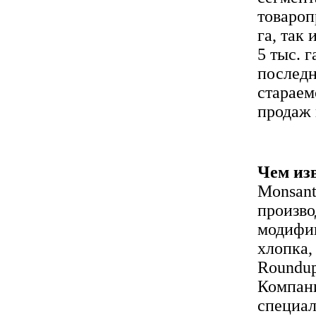
товароп
га, так
5 тыс. 
последн
стараем
продаж 
Чем из
Monsant
произво
модифиц
хлопка,
Roundup
Компани
специал