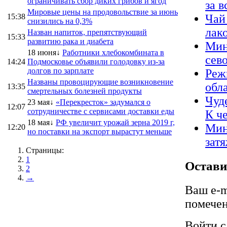
ограничивать сбор диких грибов и ягод
за 
Мировые цены на продовольствие за июнь
15:38
Чай
снизились на 0,3%
лак
Назван напиток, препятствующий
15:33
развитию рака и диабета
Мин
18 июня↓
Работники хлебокомбината в
сев
14:24
Подмосковье объявили голодовку из-за
долгов по зарплате
Реж
Названы провоцирующие возникновение
обл
13:35
смертельных болезней продукты
Чуд
23 мая↓
«Перекресток» задумался о
12:07
сотрудничестве с сервисами доставки еды
К ч
18 мая↓
РФ увеличит урожай зерна 2019 г,
Мин
12:20
но поставки на экспорт вырастут меньше
зат
Страницы:
1
Остави
2
→
Ваш e-m
помече
Войти 