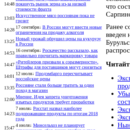
14:48
покинуть рынок зерна из-за низкой
что сос
стоимости фрахта
Сарпинс
Искусственное мясо россиянам пока не
13:03
грозит
Ранее с
17 сентября↓
В России могут ввести новые
14:28
ограничения на продажу алкоголя
введен 
Новый урожай обрушил цены на кукурузу
Бурульс
13:25
в России
распрос
16 сентября↓
Роскачество рассказало, как
14:53
правильно прочитать маркировку товара
«Ритейлеров призвали к соразмерности».
Читайт
14:47
Штрафы для поставщиков могут снизиться
12 июля↓
Продэмбарго пересчитывает
14:01
Экс
российские цены
про
Россияне стали больше тратить за один
13:35
поход в магазин
Убы
Мнение. Идея запрета уничтожения
12:00
сос
изъятых продуктов требует проработки
Экс
7 июля↓
Росстат назвал наиболее
14:23
подорожавшие продукты по итогам 2018
Экс
года
Нын
4 июля↓
Минсельхоз не планирует
15:47