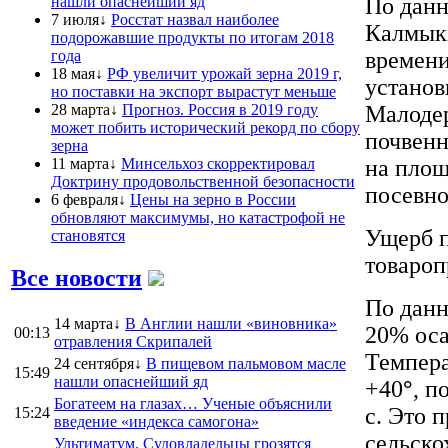
нашли опаснейший яд
По дан
7 июля↓
Росстат назвал наиболее
Калмыки
подорожавшие продукты по итогам 2018
года
времени
18 мая↓
РФ увеличит урожай зерна 2019 г,
установ
но поставки на экспорт вырастут меньше
28 марта↓
Прогноз. Россия в 2019 году
Малодер
может побить исторический рекорд по сбору
почвенн
зерна
11 марта↓
Минсельхоз скорректировал
на площ
Доктрину продовольственной безопасности
посевно
6 февраля↓
Цены на зерно в России
обновляют максимумы, но катастрофой не
Ущерб п
становятся
товароп
Все новости
По данн
14 марта↓
В Англии нашли «виновника»
20% оса
00:13
отравления Скрипалей
Темпера
24 сентября↓
В пищевом пальмовом масле
15:49
нашли опаснейший яд
+40
°
, п
Богатеем на глазах… Ученые объяснили
с. Это 
15:24
введение «индекса самогона»
сельско
Ультиматум. Судовладельцы грозятся