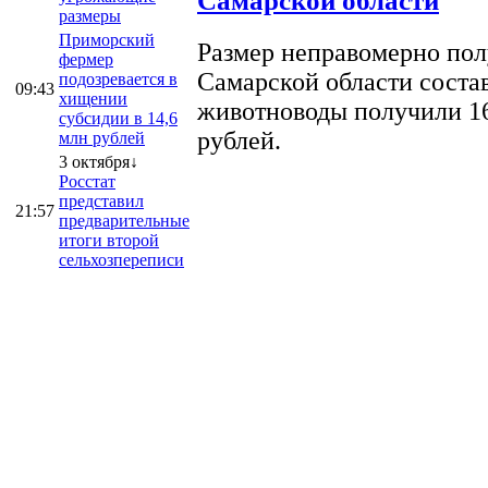
Самарской области
размеры
Приморский
Размер неправомерно полу
фермер
Самарской области соста
подозревается в
09:43
хищении
животноводы получили 16
субсидии в 14,6
рублей.
млн рублей
3 октября↓
Росстат
представил
21:57
предварительные
итоги второй
сельхозпереписи