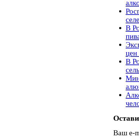
алк
Рос
сел
В Р
пив
Экс
цен
В Р
сел
Мин
алю
Алк
чел
Остави
Ваш e-m