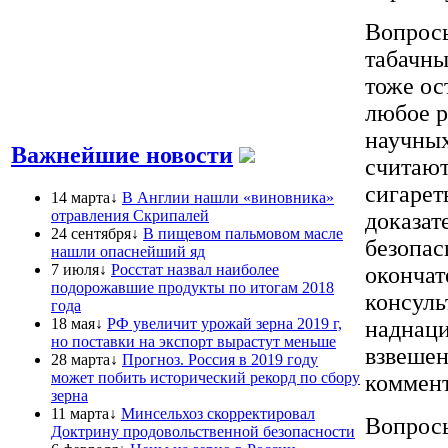
Вопрос
табачны
тоже ос
любое р
научных
Важнейшие новости
считают
сигарет
14 марта↓
В Англии нашли «виновника»
отравления Скрипалей
доказат
24 сентября↓
В пищевом пальмовом масле
безопас
нашли опаснейший яд
7 июля↓
Росстат назвал наиболее
окончат
подорожавшие продукты по итогам 2018
консуль
года
18 мая↓
РФ увеличит урожай зерна 2019 г,
наднаци
но поставки на экспорт вырастут меньше
взвешен
28 марта↓
Прогноз. Россия в 2019 году
может побить исторический рекорд по сбору
коммент
зерна
11 марта↓
Минсельхоз скорректировал
Вопросы
Доктрину продовольственной безопасности