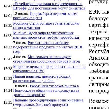
регулир
«Ритейлеров призвали к соразмерности».
14:47
Штрафы для поставщиков могут снизиться
ЕЭК так
12 июля↓
Продэмбарго пересчитывает
14:01
белорус
российские цены
Россияне стали больше тратить за один
сертифи
13:35
поход в магазин
техрегл
Мнение. Идея запрета уничтожения
12:00
качеств
изъятых продуктов требует проработки
7 июля↓
Росстат назвал наиболее
сертифи
14:23
подорожавшие продукты по итогам 2018
Республ
года
Анатоли
4 июля↓
Минсельхоз не планирует
15:47
ограничивать сбор диких грибов и ягод
обходит
Мировые цены на продовольствие за июнь
15:38
требова
снизились на 0,3%
Назван напиток, препятствующий
грань в
15:33
развитию рака и диабета
легпром
18 июня↓
Работники хлебокомбината в
не прод
14:24
Подмосковье объявили голодовку из-за
долгов по зарплате
Возможн
Названы провоцирующие возникновение
13:35
смертельных болезней продукты
продукц