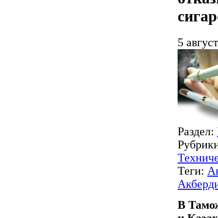
сигар
5 август
Раздел:
Рубрик
Техниче
Теги:
А
Акберд
В Тамож
и Казах