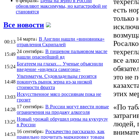
техрегл
6 февраля↓
Цены на зерно в России
обновляют максимумы, но катастрофой не
есть но
становятся
только 
Все новости
исключи
возмуща
14 марта↓
В Англии нашли «виновника»
00:13
Росалко
отравления Скрипалей
техрегл
24 сентября↓
В пищевом пальмовом масле
15:49
нашли опаснейший яд
все алк
Богатеем на глазах… Ученые объяснили
15:24
обязате
введение «индекса самогона»
это не 
Ультиматум. Судовладельцы грозятся
14:48
покинуть рынок зерна из-за низкой
казахст
стоимости фрахта
этих ме
Искусственное мясо россиянам пока не
13:03
грозит
«По таб
17 сентября↓
В России могут ввести новые
14:28
ограничения на продажу алкоголя
затраги
Новый урожай обрушил цены на кукурузу
13:25
людей, 
в России
внимате
16 сентября↓
Роскачество рассказало, как
14:53
правильно прочитать маркировку товара