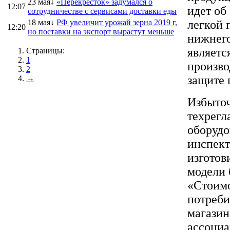
23 мая↓
«Перекресток» задумался о
12:07
идет об
сотрудничестве с сервисами доставки еды
18 мая↓
РФ увеличит урожай зерна 2019 г,
легкой 
12:20
но поставки на экспорт вырастут меньше
нижнего
являетс
Страницы:
1
произво
2
защите 
→
Избыточ
техрегл
оборудо
инспект
изготов
модели 
«Стоимо
потреби
магазин
ассоциа