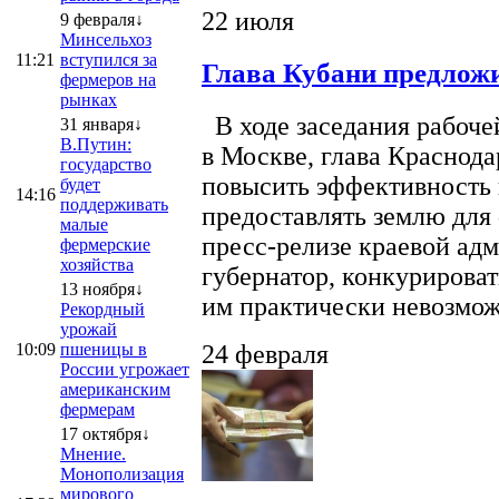
22 июля
9 февраля↓
Минсельхоз
11:21
вступился за
Глава Кубани предложи
фермеров на
рынках
В ходе заседания рабоче
31 января↓
В.Путин:
в Москве, глава Краснод
государство
повысить эффективность 
будет
14:16
поддерживать
предоставлять землю для 
малые
пресс-релизе краевой ад
фермерские
хозяйства
губернатор, конкурироват
13 ноября↓
им практически невозможно
Рекордный
урожай
10:09
пшеницы в
24 февраля
России угрожает
американским
фермерам
17 октября↓
Мнение.
Монополизация
мирового