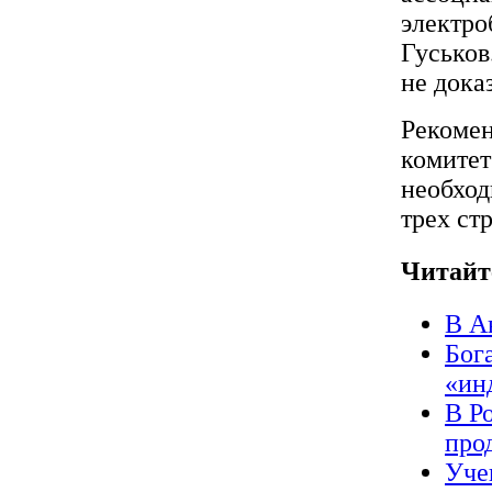
электро
Гуськов
не дока
Рекомен
комитет
необход
трех ст
Читайт
В А
Бог
«ин
В Р
про
Уче