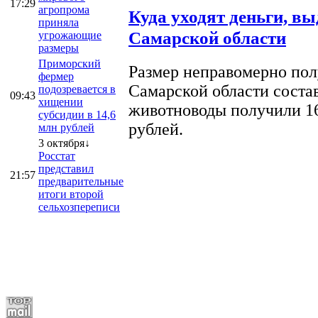
17:29
агропрома
Куда уходят деньги, в
приняла
Самарской области
угрожающие
размеры
Приморский
Размер неправомерно полу
фермер
Самарской области соста
подозревается в
09:43
хищении
животноводы получили 16
субсидии в 14,6
рублей.
млн рублей
3 октября↓
Росстат
представил
21:57
предварительные
итоги второй
сельхозпереписи