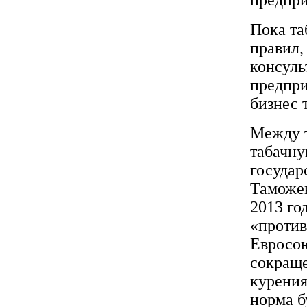
Пока та
правил,
консуль
предпри
бизнес 
Между т
табачну
государ
Таможен
2013 го
«против
Евросою
сокраще
курения
норма б