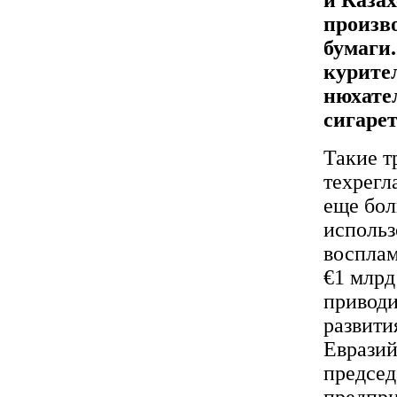
произв
бумаги.
курите
нюхател
сигаре
Такие т
техрегл
еще бол
использ
восплам
€1 млрд
приводи
развити
Евразий
председ
предпри