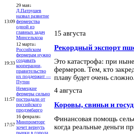
29 мая↓
Д.Патрушев
назвал развитие
13:09
фермерства
одной из
15 августа
главных задач
Минсельхоза
12 марта↓
Рекордный экспорт пше
Российским
фермерам нужно
Это катастрофа: при ныне
создавать
19:33
кооперации,
фермеров. Тем, кто закре
правительство
плаву будет очень сложно
их поддержит —
Путин
Немецкие
4 августа
фермеры сильно
11:57
пострадали от
Коровы, свиньи и госу
российского
продэмбарго
16 февраля↓
Финансовая помощь сельс
Минпромторг
17:57
когда реальные деньги п
хочет вернуть
рынки в города