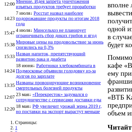
Мнение. Идея запрета уничтожения
вполне 
12:00
изъятых продуктов требует проработки
вывести
7 июля↓
Росстат назвал наиболее
14:23
подорожавшие продукты по итогам 2018
получит
года
одной и
4 июля↓
Минсельхоз не планирует
15:47
ограничивать сбор диких грибов и ягод
в случа
Мировые цены на продовольствие за июнь
будет к
15:38
снизились на 0,3%
Назван напиток, препятствующий
Помимо 
15:33
развитию рака и диабета
кафе «В
18 июня↓
Работники хлебокомбината в
14:24
Подмосковье объявили голодовку из-за
ему при
долгов по зарплате
франшиз
Названы провоцирующие возникновение
13:35
смертельных болезней продукты
развити
23 мая↓
«Перекресток» задумался о
«ВТБ Ка
12:07
сотрудничестве с сервисами доставки еды
предпри
18 мая↓
РФ увеличит урожай зерна 2019 г,
12:20
но поставки на экспорт вырастут меньше
объем и
Страницы:
Читайт
1