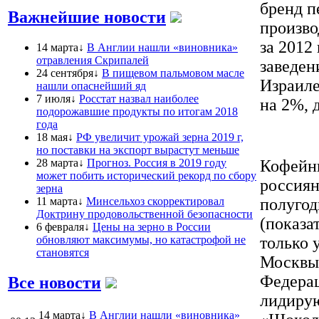
бренд п
Важнейшие новости
произво
за 2012
14 марта↓
В Англии нашли «виновника»
отравления Скрипалей
заведен
24 сентября↓
В пищевом пальмовом масле
Израиле
нашли опаснейший яд
7 июля↓
Росстат назвал наиболее
на 2%, 
подорожавшие продукты по итогам 2018
года
18 мая↓
РФ увеличит урожай зерна 2019 г,
но поставки на экспорт вырастут меньше
28 марта↓
Прогноз. Россия в 2019 году
Кофейни
может побить исторический рекорд по сбору
россиян
зерна
11 марта↓
Минсельхоз скорректировал
полугод
Доктрину продовольственной безопасности
(показа
6 февраля↓
Цены на зерно в России
обновляют максимумы, но катастрофой не
только 
становятся
Москвы,
Федерац
Все новости
лидирую
14 марта↓
В Англии нашли «виновника»