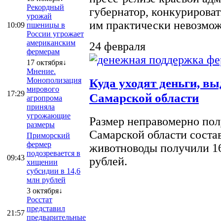
Рекордный
губернатор, конкурироват
урожай
им практически невозможно
10:09
пшеницы в
России угрожает
американским
24 февраля
фермерам
17 октября↓
Мнение.
Монополизация
Куда уходят деньги, в
мирового
17:29
Самарской области
агропрома
приняла
угрожающие
Размер неправомерно полу
размеры
Самарской области соста
Приморский
фермер
животноводы получили 16
подозревается в
09:43
рублей.
хищении
субсидии в 14,6
млн рублей
3 октября↓
Росстат
представил
21:57
предварительные