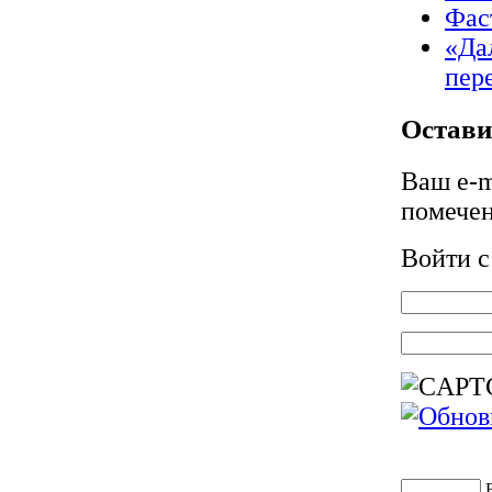
Фас
«Да
пер
Остави
Ваш e-m
помече
Войти 