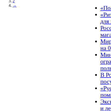
2
→
«По
«Ри
для
Рос
маг
Мир
на 
Мин
огр
пол
В Р
пос
«Ру
пом
Экс
и л