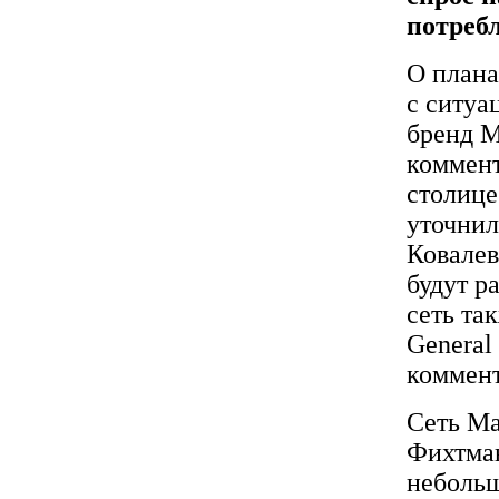
потреб
О плана
с ситуа
бренд M
коммент
столице
уточнил
Ковалев
будут р
сеть та
General
коммент
Сеть Ma
Фихтман
небольш