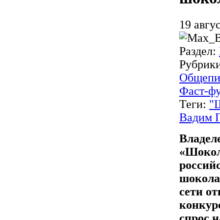
19 авгус
Раздел:
Рубрик
Общепи
Фаст-ф
Теги:
"
Вадим 
Владел
«Шокол
россий
шокола
сети от
конкур
спрос н