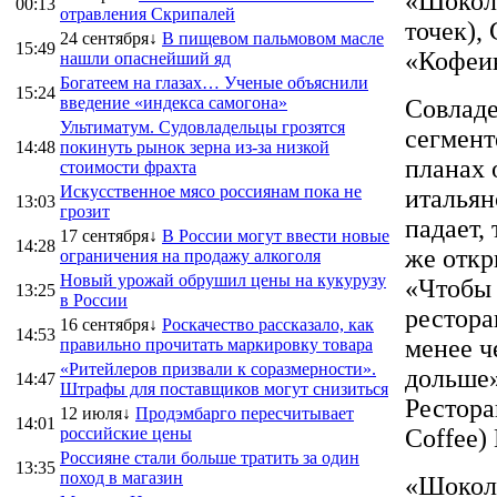
«Шокола
00:13
отравления Скрипалей
точек), 
24 сентября↓
В пищевом пальмовом масле
15:49
«Кофеин
нашли опаснейший яд
Богатеем на глазах… Ученые объяснили
15:24
введение «индекса самогона»
Совладе
Ультиматум. Судовладельцы грозятся
сегмент
14:48
покинуть рынок зерна из-за низкой
планах 
стоимости фрахта
Искусственное мясо россиянам пока не
итальян
13:03
грозит
падает,
17 сентября↓
В России могут ввести новые
14:28
же откр
ограничения на продажу алкоголя
Новый урожай обрушил цены на кукурузу
«Чтобы 
13:25
в России
рестора
16 сентября↓
Роскачество рассказало, как
14:53
менее ч
правильно прочитать маркировку товара
«Ритейлеров призвали к соразмерности».
дольше»
14:47
Штрафы для поставщиков могут снизиться
Рестора
12 июля↓
Продэмбарго пересчитывает
14:01
российские цены
Coffee)
Россияне стали больше тратить за один
13:35
поход в магазин
«Шокола