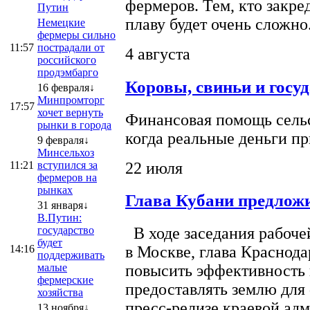
фермеров. Тем, кто закре
Путин
плаву будет очень сложно
Немецкие
фермеры сильно
11:57
пострадали от
4 августа
российского
продэмбарго
Коровы, свиньи и госу
16 февраля↓
Минпромторг
17:57
хочет вернуть
Финансовая помощь сельс
рынки в города
когда реальные деньги п
9 февраля↓
Минсельхоз
22 июля
11:21
вступился за
фермеров на
рынках
Глава Кубани предложи
31 января↓
В.Путин:
государство
В ходе заседания рабоче
будет
14:16
в Москве, глава Краснод
поддерживать
малые
повысить эффективность 
фермерские
предоставлять землю для 
хозяйства
пресс-релизе краевой ад
13 ноября↓