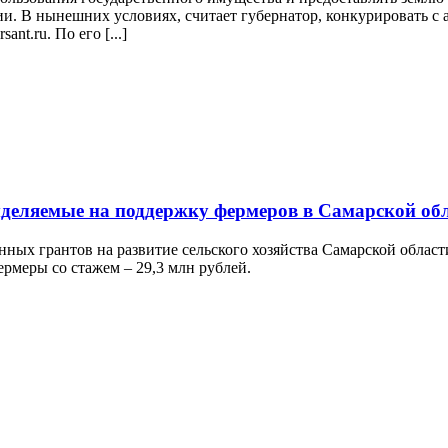
и. В нынешних условиях, считает губернатор, конкурировать с 
nt.ru. По его [...]
ыделяемые на поддержку фермеров в Самарской об
нных грантов на развитие сельского хозяйства Самарской облас
ермеры со стажем – 29,3 млн рублей.