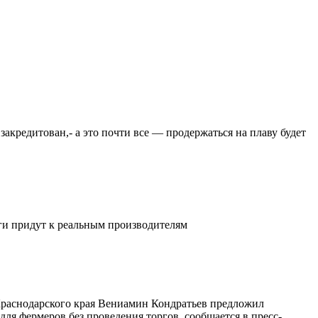
закредитован,- а это почти все — продержаться на плаву будет
ьги придут к реальным производителям
 Краснодарского края Вениамин Кондратьев предложил
ля фермеров без проведения торгов, сообщается в пресс-