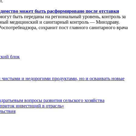
н.
едомство может быть расформировано после отставки
могут быть переданы на региональный уровень, контроль за
льный медицинский и санитарный контроль — Минздраву.
оспотребнадзора, сохранит пост главного санитарного врача
ский блок
 чистыми и недорогими продуктами, но и осваивать новые
ратьевым вопросы развития сельского хозяйства
приток инвестиций в отрасль»
льствия