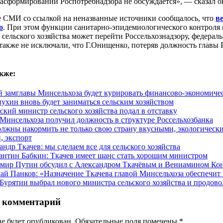
асформировании Роспотребнадзора не обсуждается», — сказал о
де СМИ со ссылкой на неназванные источники сообщалось, что
в
о
. При этом функции санитарно-эпидемиологического контроля 
 сельского хозяйства может перейти Россельхознадзору, федера
акже не исключали, что Г.Онищенко, потеряв должность главы Р
кже:
 замглавы Минсельхоза будет курировать финансово-экономиче
пухин вновь будет заниматься сельским хозяйством
ский министр сельского хозяйства подал в отставку
 Минсельхоза получил должность в структуре Россельхозбанка
лжны накормить не только свою страну вкусными, экологически
, экспорт
андр Ткачев: мы сделаем все для сельского хозяйства
антин Бабкин: Ткачев имеет шанс стать хорошим министром
мир Путин обсудил с Александром Ткачёвым и Вениамином Конд
ай Панков: «Назначение Ткачева главой Минсельхоза обеспечит 
 Бурятии выбрал нового министра сельского хозяйства и продово
 комментарий
не будет опубликован. Обязательные поля помечены
*