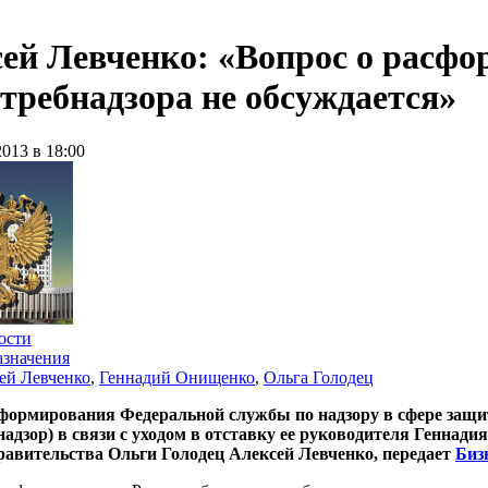
ей Левченко: «Вопрос о расф
требнадзора не обсуждается»
2013 в 18:00
ости
значения
ей Левченко
,
Геннадий Онищенко
,
Ольга Голодец
формирования Федеральной службы по надзору в сфере защи
надзор) в связи с уходом в отставку ее руководителя Геннад
равительства Ольги Голодец Алексей Левченко, передает
Биз