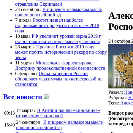
отравления Скрипалей
24 сентября↓
В пищевом пальмовом масле
Алекс
нашли опаснейший яд
7 июля↓
Росстат назвал наиболее
Роспо
подорожавшие продукты по итогам 2018
года
18 мая↓
РФ увеличит урожай зерна 2019 г,
24 октября 
но поставки на экспорт вырастут меньше
28 марта↓
Прогноз. Россия в 2019 году
может побить исторический рекорд по сбору
зерна
11 марта↓
Минсельхоз скорректировал
Доктрину продовольственной безопасности
6 февраля↓
Цены на зерно в России
обновляют максимумы, но катастрофой не
становятся
Раздел:
Нов
Все новости
Рубрики:
На
Теги:
Алекс
14 марта↓
В Англии нашли «виновника»
00:13
Вопрос рас
отравления Скрипалей
(Роспотреб
24 сентября↓
В пищевом пальмовом масле
зампреда п
15:49
нашли опаснейший яд