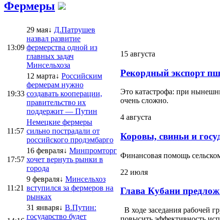
Фермеры
29 мая↓
Д.Патрушев
назвал развитие
13:09
фермерства одной из
15 августа
главных задач
Минсельхоза
Рекордный экспорт пш
12 марта↓
Российским
фермерам нужно
Это катастрофа: при нынешни
19:33
создавать кооперации,
очень сложно.
правительство их
поддержит — Путин
4 августа
Немецкие фермеры
11:57
сильно пострадали от
Коровы, свиньи и госу
российского продэмбарго
16 февраля↓
Минпромторг
Финансовая помощь сельскому
17:57
хочет вернуть рынки в
города
22 июля
9 февраля↓
Минсельхоз
11:21
вступился за фермеров на
Глава Кубани предлож
рынках
31 января↓
В.Путин:
В ходе заседания рабочей г
государство будет
повысить эффективность испо