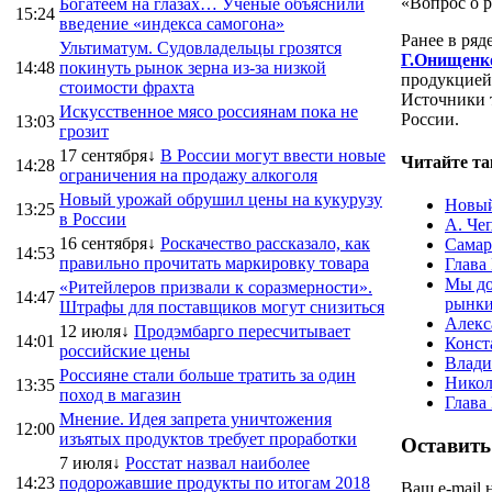
«Вопрос о р
Богатеем на глазах… Ученые объяснили
15:24
введение «индекса самогона»
Ранее в ря
Ультиматум. Судовладельцы грозятся
Г.Онищенк
14:48
покинуть рынок зерна из-за низкой
продукцией
стоимости фрахта
Источники т
Искусственное мясо россиянам пока не
России.
13:03
грозит
17 сентября↓
В России могут ввести новые
Читайте та
14:28
ограничения на продажу алкоголя
Новый урожай обрушил цены на кукурузу
Новый
13:25
в России
А. Че
16 сентября↓
Роскачество рассказало, как
Самар
14:53
правильно прочитать маркировку товара
Глава
Мы до
«Ритейлеров призвали к соразмерности».
14:47
рынки
Штрафы для поставщиков могут снизиться
Алекс
12 июля↓
Продэмбарго пересчитывает
14:01
Конст
российские цены
Влади
Россияне стали больше тратить за один
Никол
13:35
поход в магазин
Глава
Мнение. Идея запрета уничтожения
12:00
изъятых продуктов требует проработки
Оставить
7 июля↓
Росстат назвал наиболее
14:23
подорожавшие продукты по итогам 2018
Ваш e-mail 