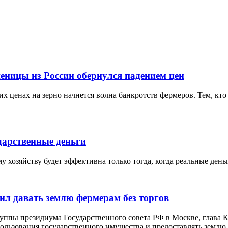
еницы из России обернулся падением цен
х ценах на зерно начнется волна банкротств фермеров. Тем, кто 
дарственные деньги
 хозяйству будет эффективна только тогда, когда реальные ден
ил давать землю фермерам без торгов
руппы президиума Государственного совета РФ в Москве, глава
льзования государственного имущества и предоставлять землю д