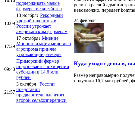
14:16
поддерживать малые
релизе краевой администраци
фермерские хозяйства
невозможно, передает kommersa
13 ноября↓
Рекордный
24 февраля
урожай пшеницы в
10:09
России угрожает
американским фермерам
17 октября↓
Мнение.
Монополизация мирового
17:29
агропрома приняла
угрожающие размеры
Приморский фермер
Куда уходят деньги, в
подозревается в хищении
09:43
субсидии в 14,6 млн
Размер неправомерно получе
рублей
получили 16,7 млн рублей, ф
3 октября↓
Росстат
представил
21:57
предварительные итоги
второй сельхозпереписи