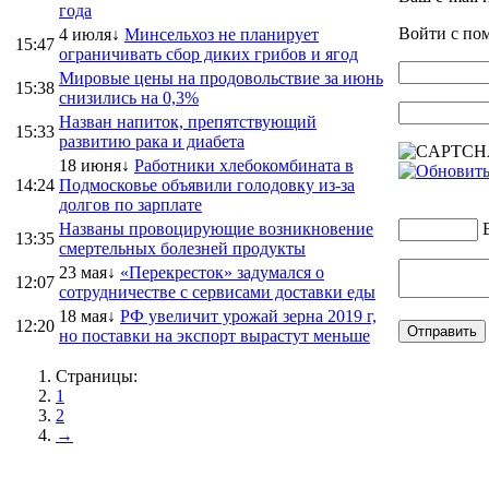
года
Войти с п
4 июля↓
Минсельхоз не планирует
15:47
ограничивать сбор диких грибов и ягод
Мировые цены на продовольствие за июнь
15:38
снизились на 0,3%
Назван напиток, препятствующий
15:33
развитию рака и диабета
18 июня↓
Работники хлебокомбината в
14:24
Подмосковье объявили голодовку из-за
долгов по зарплате
Названы провоцирующие возникновение
13:35
смертельных болезней продукты
23 мая↓
«Перекресток» задумался о
12:07
сотрудничестве с сервисами доставки еды
18 мая↓
РФ увеличит урожай зерна 2019 г,
12:20
но поставки на экспорт вырастут меньше
Страницы:
1
2
→