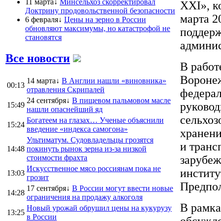
11 марта↓
Минсельхоз скорректировал
XXI», к
Доктрину продовольственной безопасности
марта 2
6 февраля↓
Цены на зерно в России
обновляют максимумы, но катастрофой не
поддерж
становятся
админис
Все новости
В работ
Воронеж
14 марта↓
В Англии нашли «виновника»
00:13
отравления Скрипалей
федерал
24 сентября↓
В пищевом пальмовом масле
руковод
15:49
нашли опаснейший яд
сельхоз
Богатеем на глазах… Ученые объяснили
15:24
введение «индекса самогона»
хранени
Ультиматум. Судовладельцы грозятся
и транс
14:48
покинуть рынок зерна из-за низкой
стоимости фрахта
зарубеж
Искусственное мясо россиянам пока не
институ
13:03
грозит
Предпол
17 сентября↓
В России могут ввести новые
14:28
ограничения на продажу алкоголя
В рамка
Новый урожай обрушил цены на кукурузу
13:25
в России
обсужде