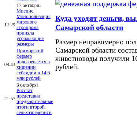
17 октября↓
Мнение.
Монополизация
Куда уходят деньги, в
мирового
17:29
Самарской области
агропрома
приняла
угрожающие
Размер неправомерно полу
размеры
Самарской области соста
Приморский
фермер
животноводы получили 16
подозревается в
09:43
рублей.
хищении
субсидии в 14,6
млн рублей
3 октября↓
Росстат
представил
21:57
предварительные
итоги второй
сельхозпереписи