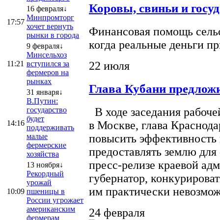
Коровы, свиньи и госу
16 февраля↓
Минпромторг
17:57
хочет вернуть
Финансовая помощь сельс
рынки в города
когда реальные деньги п
9 февраля↓
Минсельхоз
22 июля
11:21
вступился за
фермеров на
рынках
Глава Кубани предложи
31 января↓
В.Путин:
государство
В ходе заседания рабоче
будет
14:16
в Москве, глава Краснод
поддерживать
малые
повысить эффективность 
фермерские
предоставлять землю для 
хозяйства
пресс-релизе краевой ад
13 ноября↓
Рекордный
губернатор, конкурироват
урожай
им практически невозможно
10:09
пшеницы в
России угрожает
американским
24 февраля
фермерам