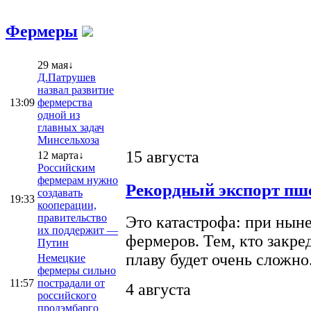
Фермеры
29 мая↓
Д.Патрушев
назвал развитие
13:09
фермерства
одной из
главных задач
Минсельхоза
15 августа
12 марта↓
Российским
фермерам нужно
Рекордный экспорт пше
создавать
19:33
кооперации,
правительство
Это катастрофа: при ныне
их поддержит —
фермеров. Тем, кто закре
Путин
плаву будет очень сложно
Немецкие
фермеры сильно
11:57
пострадали от
4 августа
российского
продэмбарго