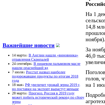
Российс
На 1 де
сельско
14,8 мл
прошлог
ноября)
Важнейшие новости
За нояб
46,0 тыс
14 марта↓
В Англии нашли «виновника»
отравления Скрипалей
увеличи
24 сентября↓
В пищевом пальмовом масле
нашли опаснейший яд
Поголов
7 июля↓
Росстат назвал наиболее
подорожавшие продукты по итогам 2018
голов, 
года
на 1 ию
18 мая↓
РФ увеличит урожай зерна 2019 г,
но поставки на экспорт вырастут меньше
28 марта↓
Прогноз. Россия в 2019 году
Подробн
может побить исторический рекорд по сбору
агротех
зерна