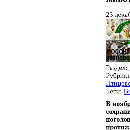
23 дека
Раздел:
Рубрик
Птицево
Теги:
В
В ноябр
сохран
поголо
протяже