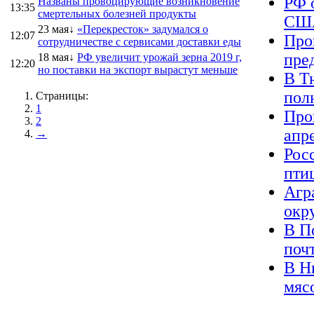
РФ 
Названы провоцирующие возникновение
13:35
смертельных болезней продукты
США
23 мая↓
«Перекресток» задумался о
12:07
Про
сотрудничестве с сервисами доставки еды
пре
18 мая↓
РФ увеличит урожай зерна 2019 г,
12:20
но поставки на экспорт вырастут меньше
В Т
пол
Страницы:
1
Про
2
апр
→
Рос
пти
Агр
окр
В П
поч
В Н
мяс