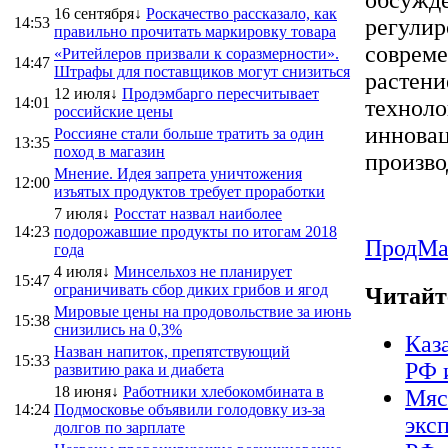
16 сентября↓
Роскачество рассказало, как
14:53
регулир
правильно прочитать маркировку товара
совреме
«Ритейлеров призвали к соразмерности».
14:47
Штрафы для поставщиков могут снизиться
растени
12 июля↓
Продэмбарго пересчитывает
14:01
техноло
российские цены
инновац
Россияне стали больше тратить за один
13:35
поход в магазин
произво
Мнение. Идея запрета уничтожения
12:00
изъятых продуктов требует проработки
7 июля↓
Росстат назвал наиболее
14:23
подорожавшие продукты по итогам 2018
ПродMa
года
4 июля↓
Минсельхоз не планирует
15:47
ограничивать сбор диких грибов и ягод
Читайт
Мировые цены на продовольствие за июнь
15:38
снизились на 0,3%
Каз
Назван напиток, препятствующий
15:33
РФ 
развитию рака и диабета
18 июня↓
Работники хлебокомбината в
Мяс
14:24
Подмосковье объявили голодовку из-за
экс
долгов по зарплате