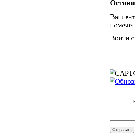
Остави
Ваш e-m
помече
Войти 