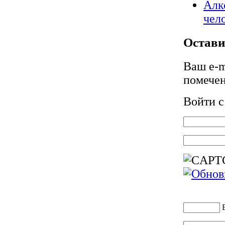
Алк
чел
Остави
Ваш e-m
помече
Войти 