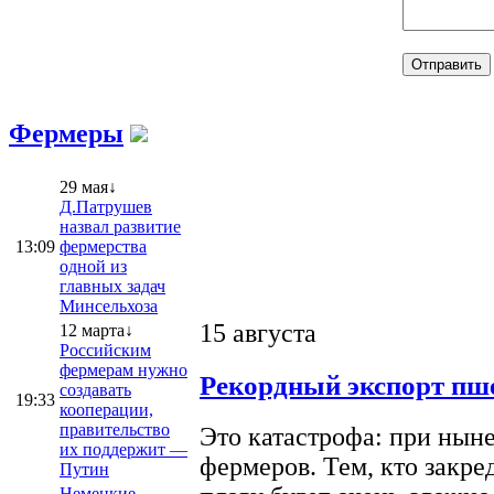
Фермеры
29 мая↓
Д.Патрушев
назвал развитие
13:09
фермерства
одной из
главных задач
Минсельхоза
15 августа
12 марта↓
Российским
фермерам нужно
Рекордный экспорт пше
создавать
19:33
кооперации,
правительство
Это катастрофа: при ныне
их поддержит —
фермеров. Тем, кто закре
Путин
Немецкие