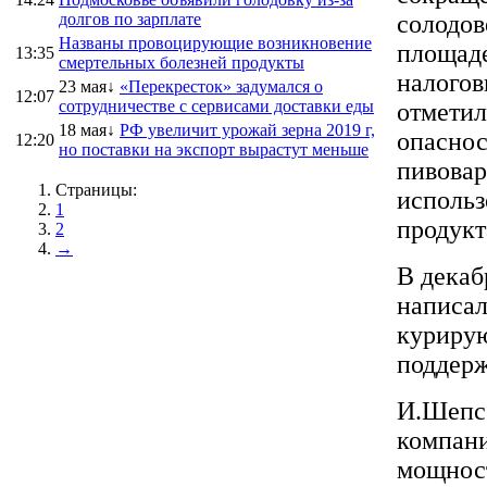
долгов по зарплате
солодов
Названы провоцирующие возникновение
площаде
13:35
смертельных болезней продукты
налогов
23 мая↓
«Перекресток» задумался о
12:07
сотрудничестве с сервисами доставки еды
отметил
18 мая↓
РФ увеличит урожай зерна 2019 г,
опаснос
12:20
но поставки на экспорт вырастут меньше
пивовар
Страницы:
использ
1
продукт
2
→
В декаб
написал
курирую
поддерж
И.Шепс 
компани
мощност