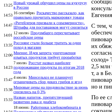
сообщил
Новый урожай обрушил цены на кукурузу
13:25
консуль
в России
16 сентября↓
Роскачество рассказало, как
Евгени
14:53
правильно прочитать маркировку товара
«Ритейлеров призвали к соразмерности».
С тем, 
14:47
Штрафы для поставщиков могут снизиться
обеспеч
12 июля↓
Продэмбарго пересчитывает
14:01
российские цены
пивовар
Россияне стали больше тратить за один
их обяж
13:35
поход в магазин
согласн
Мнение. Идея запрета уничтожения
12:00
изъятых продуктов требует проработки
солод» 
7 июля↓
Росстат назвал наиболее
2,5 млн
14:23
подорожавшие продукты по итогам 2018
года
т, а в 
4 июля↓
Минсельхоз не планирует
пивовар
15:47
ограничивать сбор диких грибов и ягод
но и пи
Мировые цены на продовольствие за июнь
15:38
снизились на 0,3%
По ее с
Назван напиток, препятствующий
15:33
развитию рака и диабета
пивовар
18 июня↓
Работники хлебокомбината в
сокраще
14:24
Подмосковье объявили голодовку из-за