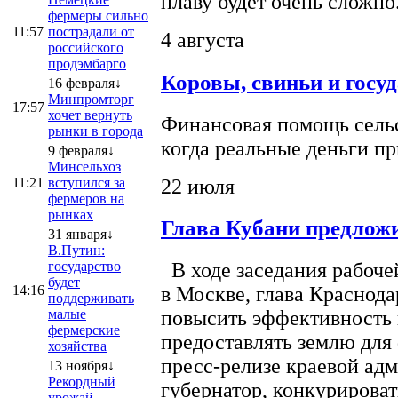
плаву будет очень сложно
фермеры сильно
11:57
пострадали от
4 августа
российского
продэмбарго
Коровы, свиньи и госу
16 февраля↓
Минпромторг
17:57
хочет вернуть
Финансовая помощь сельс
рынки в города
когда реальные деньги п
9 февраля↓
Минсельхоз
22 июля
11:21
вступился за
фермеров на
рынках
Глава Кубани предложи
31 января↓
В.Путин:
государство
В ходе заседания рабоче
будет
14:16
в Москве, глава Краснод
поддерживать
малые
повысить эффективность 
фермерские
предоставлять землю для 
хозяйства
пресс-релизе краевой ад
13 ноября↓
Рекордный
губернатор, конкурироват
урожай