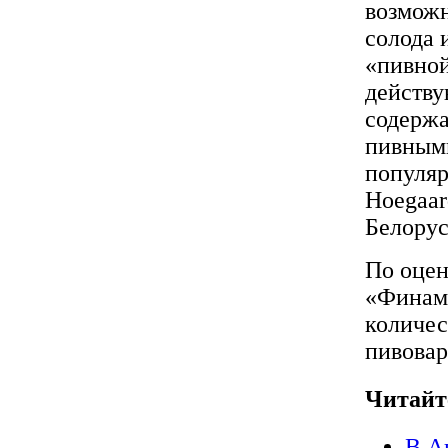
возможн
солода 
«пивной
действу
содержа
пивными
популяр
Hoegaar
Белорус
По оцен
«Финам
количес
пивовар
Читайт
В А