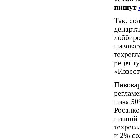
пишут
Так, со
департа
лоббиро
пивовар
техрегл
рецепту
«Извест
Пивовар
регламе
пива 50
Росалко
пивной 
техрегл
и 2% со