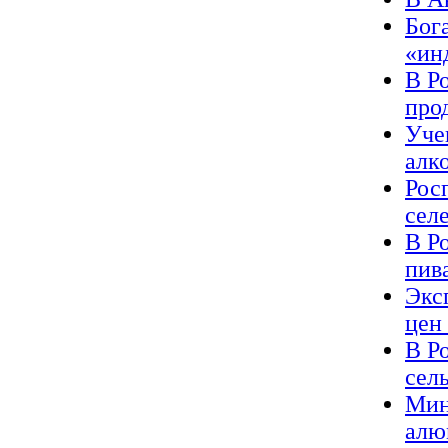
Бог
«ин
В Р
про
Уче
алк
Рос
сел
В Р
пив
Экс
цен
В Р
сел
Мин
алю