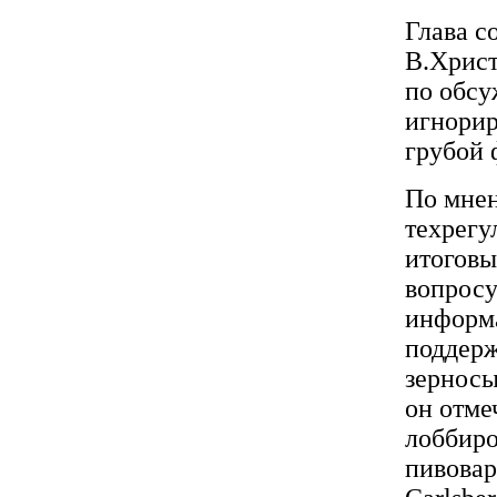
Глава с
В.Христ
по обсу
игнорир
грубой 
По мнен
техрегу
итоговы
вопросу
информа
поддерж
зерносы
он отме
лоббиро
пивова