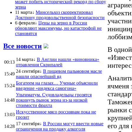
может побить исторический рекорд по сбору
аграрие
зерна
объекти
11 марта↓
Минсельхоз скорректировал
Доктрину продовольственной безопасности
участни
6 февраля↓
Цены на зерно в России
инициир
обновляют максимумы, но катастрофой не
становятся
лоббизм
Все новости
В одной
«Извест
14 марта↓
В Англии нашли «виновника»
00:13
интерес
отравления Скрипалей
24 сентября↓
В пищевом пальмовом масле
15:49
нашли опаснейший яд
Аналити
Богатеем на глазах… Ученые объяснили
ячменя 
15:24
введение «индекса самогона»
стандар
Ультиматум. Судовладельцы грозятся
14:48
покинуть рынок зерна из-за низкой
Таможен
стоимости фрахта
рынки с
Искусственное мясо россиянам пока не
13:03
крупней
грозит
17 сентября↓
В России могут ввести новые
его для
14:28
ограничения на продажу алкоголя