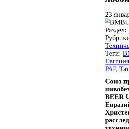
23 янва
Раздел:
Рубрик
Техниче
Теги:
B
Евгени
РАР
,
Та
Союз пр
пивобе
BEER U
Еврази
Христе
рассле
технич