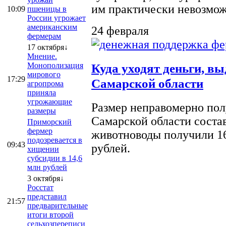
им практически невозможно
10:09
пшеницы в
России угрожает
американским
24 февраля
фермерам
17 октября↓
Мнение.
Монополизация
Куда уходят деньги, в
мирового
17:29
Самарской области
агропрома
приняла
угрожающие
Размер неправомерно полу
размеры
Самарской области соста
Приморский
фермер
животноводы получили 16
подозревается в
09:43
рублей.
хищении
субсидии в 14,6
млн рублей
3 октября↓
Росстат
представил
21:57
предварительные
итоги второй
сельхозпереписи